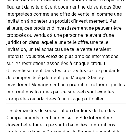
figurant dans le présent document ne doivent pas être
interprétées comme une offre de vente, ni comme une
invitation à acheter un produit d’investissement. Par
ailleurs, ces produits d’investissement ne peuvent être
proposés ou vendus à une personne relevant d’une
As of July 25, 2025. The above is provided for informational
and educational purposes only. There is no guarantee that
juridiction dans laquelle une telle offre, une telle
the investment mentioned resulted in positive performance
invitation, un tel achat ou une telle vente seraient
(for realized holdings), or will perform well in the future (for
interdits. Vous trouverez de plus amples informations
current holdings). The trademarks and service marks above
sur les restrictions associées à chaque produit
are the property of their respective owners. The information
on this website has not been authorized, sponsored, or
d’investissement dans les prospectus correspondants.
otherwise approved by such owners. By clicking on any
Je comprends également que Morgan Stanley
links shown here, you agree that you are navigating to a
Investment Management ne garantit ni n’affirme que les
third party site. We are providing these hyperlinks to you
informations fournies par ce site web sont exactes,
only as a convenience and the inclusion of any hyperlink is
not and does not imply any endorsement, approval,
complètes ou adaptées à un usage particulier
investigation, verification or monitoring by us of any
information contained in any hyperlinked site. In no event
Les demandes de souscription d'actions de l'un des
shall we be responsible for the information contained on
Compartiments mentionnés sur le Site Internet ne
the site or your use of such site.
doivent être faites que sur la base des informations
contenues dans le Prospectus, le Rapport annuel et le