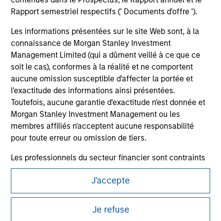
Rapport semestriel respectifs (' Documents d'offre ').
Les informations présentées sur le site Web sont, à la
connaissance de Morgan Stanley Investment
Management Limited (qui a dûment veillé à ce que ce
soit le cas), conformes à la réalité et ne comportent
aucune omission susceptible d'affecter la portée et
l'exactitude des informations ainsi présentées.
Toutefois, aucune garantie d'exactitude n'est donnée et
Morgan Stanley Investment Management ou les
Morgan Stanley
membres affiliés n'acceptent aucune responsabilité
pour toute erreur ou omission de tiers.
Morgan Stanley Careers
Les professionnels du secteur financier sont contraints
de respecter certaines obligations destinées à
J'accepte
empêcher l’utilisation de fonds d’investissement à des
fins de blanchiment d’argent. Par conséquent, une
procédure d’identification des souscripteurs est
Ce document est une communication promotionnelle.
Je refuse
imposée. Morgan Stanley Investment Management