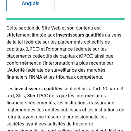
Anglais
SECTOR
Cette section du Site Web et son contenu est
Consumer
strictement limitée aux
investisseurs qualifiés
au sens
de la loi fédérale sur les placements collectifs de
capitaux (LPCC) et l'ordonnance fédérale sur les
COUNTRY
placements collectifs de capitaux (OPCC) ainsi que
United States
conformément à l'interprétation la plus récente par
l'Autorité fédérale de surveillance des marchés
financiers FINMA et les tribunaux compétents.
Les
investisseurs qualifiés
sont définis à l'art. 10 para. 3
Invested on
a-d, 3bis, 3ter LPCC (tels que les intermédiaires
Nov 2017
financiers réglementés, les institutions d'assurance
réglementées, les entités publiques et les institutions de
Transaction Type
retraite ayant une trésorerie professionnelle, les
Follow-On
sociétés ayant des activités de trésorerie
professionnelle, les particuliers fortunés qui ont déclaré