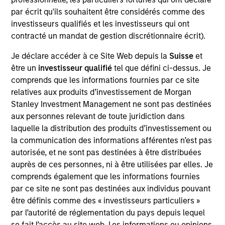
Tiff’s Treats makes and delivers classic, baked-to-order
par écrit qu'ils souhaitent être considérés comme des
cookies and brownies straight from the oven to the home or
investisseurs qualifiés et les investisseurs qui ont
office, warm, in about an hour. Founded in 1999, what
contracté un mandat de gestion discrétionnaire écrit).
started as two friends baking cookies at University of Texas
at Austin to help fellow students get through exams has
Je déclare accéder à ce Site Web depuis la
Suisse
et
now grown to over 30 stores in Texas and Georgia, with
être un
investisseur qualifié
tel que défini ci-dessus. Je
more than 700 employees, baking more than 80 million
comprends que les informations fournies par ce site
cookies since its inception.
relatives aux produits d’investissement de Morgan
View Current Employment Opportunities
Stanley Investment Management ne sont pas destinées
aux personnes relevant de toute juridiction dans
View Site
laquelle la distribution des produits d’investissement ou
Board Membership
la communication des informations afférentes n’est pas
autorisée, et ne sont pas destinées à être distribuées
Lincoln Isetta
auprès de ces personnes, ni à être utilisées par elles. Je
Investment Team
comprends également que les informations fournies
Morgan Stanley Expansion Capital
par ce site ne sont pas destinées aux individus pouvant
être définis comme des « investisseurs particuliers »
par l’autorité de réglementation du pays depuis lequel
se fait l’accès au site web. Les informations ou opinions