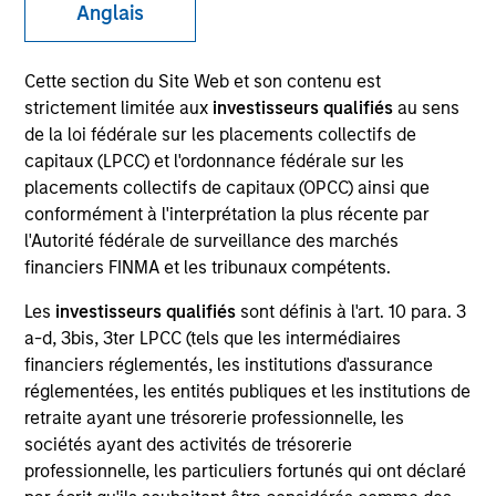
Anglais
Cette section du Site Web et son contenu est
SECTOR
strictement limitée aux
investisseurs qualifiés
au sens
Transportation
de la loi fédérale sur les placements collectifs de
capitaux (LPCC) et l'ordonnance fédérale sur les
placements collectifs de capitaux (OPCC) ainsi que
COUNTRY
conformément à l'interprétation la plus récente par
United States
l'Autorité fédérale de surveillance des marchés
financiers FINMA et les tribunaux compétents.
Les
investisseurs qualifiés
sont définis à l'art. 10 para. 3
a-d, 3bis, 3ter LPCC (tels que les intermédiaires
Invested on
financiers réglementés, les institutions d'assurance
Apr 2024
réglementées, les entités publiques et les institutions de
The Pasha Group (“Pasha”) is a family-owned, third-
retraite ayant une trésorerie professionnelle, les
sociétés ayant des activités de trésorerie
generation diversified global logistics and
professionnelle, les particuliers fortunés qui ont déclaré
transportation company that provides ocean