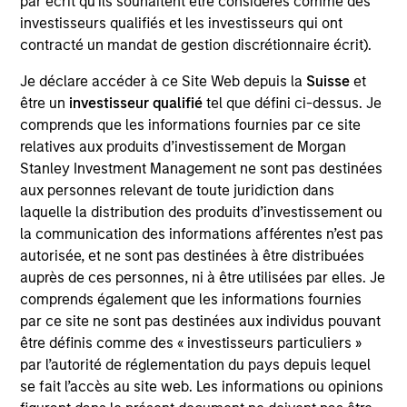
par écrit qu'ils souhaitent être considérés comme des
transportation for containers and rolling stock
investisseurs qualifiés et les investisseurs qui ont
between the U.S. West Coast and Hawaii; port
contracté un mandat de gestion discrétionnaire écrit).
processing services for finished and privately
owned vehicles; stevedoring for vehicles, breakbulk
Je déclare accéder à ce Site Web depuis la
Suisse
et
être un
investisseur qualifié
tel que défini ci-dessus. Je
and container cargos; auto hauling services with its
comprends que les informations fournies par ce site
truck fleet throughout the contiguous U.S.; domestic
relatives aux produits d’investissement de Morgan
and international relocation services; nationwide
Stanley Investment Management ne sont pas destinées
container and trailer trucking, LTL, and port
aux personnes relevant de toute juridiction dans
warehouse services, container drayage services
laquelle la distribution des produits d’investissement ou
throughout California, international logistics
la communication des informations afférentes n’est pas
management for general commodity and project
autorisée, et ne sont pas destinées à être distribuées
cargoes, Offshore Wind support services in ports
auprès de ces personnes, ni à être utilisées par elles. Je
comprends également que les informations fournies
and offshore, and clean energy transition services in
par ce site ne sont pas destinées aux individus pouvant
ports and maritime fleets.
être définis comme des « investisseurs particuliers »
View Current Employment Opportunities
par l’autorité de réglementation du pays depuis lequel
se fait l’accès au site web. Les informations ou opinions
View Site