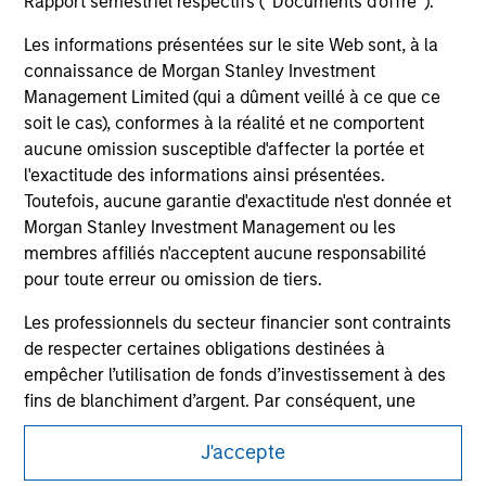
Rapport semestriel respectifs (' Documents d'offre ').
hyperlinked site. In no event shall we be responsible for the
information contained on the site or your use of such site
Les informations présentées sur le site Web sont, à la
connaissance de Morgan Stanley Investment
Management Limited (qui a dûment veillé à ce que ce
soit le cas), conformes à la réalité et ne comportent
aucune omission susceptible d'affecter la portée et
l'exactitude des informations ainsi présentées.
Toutefois, aucune garantie d'exactitude n'est donnée et
Morgan Stanley Investment Management ou les
membres affiliés n'acceptent aucune responsabilité
pour toute erreur ou omission de tiers.
Les professionnels du secteur financier sont contraints
Morgan Stanley
de respecter certaines obligations destinées à
empêcher l’utilisation de fonds d’investissement à des
Morgan Stanley Careers
fins de blanchiment d’argent. Par conséquent, une
procédure d’identification des souscripteurs est
J'accepte
imposée. Morgan Stanley Investment Management
Limited peut procéder à des vérifications et d’autres