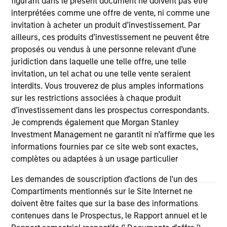
figurant dans le présent document ne doivent pas être
Investment Team
interprétées comme une offre de vente, ni comme une
Morgan Stanley Infrastructure Partners
invitation à acheter un produit d’investissement. Par
ailleurs, ces produits d’investissement ne peuvent être
proposés ou vendus à une personne relevant d’une
juridiction dans laquelle une telle offre, une telle
invitation, un tel achat ou une telle vente seraient
interdits. Vous trouverez de plus amples informations
As of August 21, 2025. The above is provided for
sur les restrictions associées à chaque produit
informational and educational purposes only. There is no
d’investissement dans les prospectus correspondants.
guarantee that the investment mentioned resulted in
Je comprends également que Morgan Stanley
positive performance (for realized holdings), or will perform
well in the future (for current holdings). The trademarks and
Investment Management ne garantit ni n’affirme que les
service marks above are the property of their respective
informations fournies par ce site web sont exactes,
owners. The information on this website has not been
complètes ou adaptées à un usage particulier
authorized, sponsored, or otherwise approved by such
owners. By clicking on any links shown here, you agree that
Les demandes de souscription d'actions de l'un des
you are navigating to a third party site. We are providing
Compartiments mentionnés sur le Site Internet ne
these hyperlinks to you only as a convenience and the
inclusion of any hyperlink is not and does not imply any
doivent être faites que sur la base des informations
endorsement, approval, investigation, verification or
contenues dans le Prospectus, le Rapport annuel et le
monitoring by us of any information contained in any