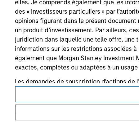
elles. Je comprends également que les infor
des « investisseurs particuliers » par l’autor
Morgan Stan
opinions figurant dans le présent document 
Morgan Stan
un produit d’investissement. Par ailleurs, c
juridiction dans laquelle une telle offre, une 
informations sur les restrictions associées
également que Morgan Stanley Investment Man
exactes, complètes ou adaptées à un usage p
Les demandes de souscription d'actions de l'
Ce document est une communication promotionnelle.
des informations contenues dans le Prospectus
Les utilisateurs sont invités à prendre connaissance des cond
Les informations présentées sur le site We
procédure, car celles-ci mentionnent des restrictions légale
des informations relatives aux produits d’investissement 
veillé à ce que ce soit le cas), conformes à 
informations ainsi présentées. Toutefois, a
Les services décrits sur ce site Web peuvent ne pas être dis
membres affiliés n'acceptent aucune responsa
certaines personnes. Merci de consulter nos conditions d’uti