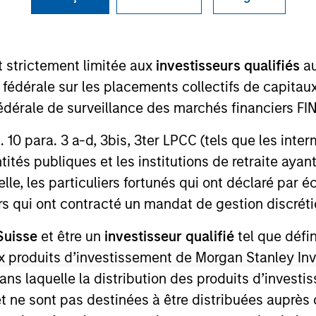
I
on Type
Realization Date
M
w-On
Jan 2003
t strictement limitée aux
investisseurs qualifiés
au
DCO) is an outsourced drug development
e fédérale sur les placements collectifs de capit
té fédérale de surveillance des marchés financiers 
rt. 10 para. 3 a-d, 3bis, 3ter LPCC (tels que les int
ités publiques et les institutions de retraite ayant
lle, les particuliers fortunés qui ont déclaré par 
 for informational and educational purposes only. There is no 
ed holdings), or will perform well in the future (for current ho
urs qui ont contracté un mandat de gestion discrétio
 owners. The information on this website has not been authori
 here, you agree that you are navigating to a third party site.
Suisse
et être un
investisseur qualifié
tel que défi
any hyperlink is not and does not imply any endorsement, appro
ed in any hyperlinked site. In no event shall we be responsible
 aux produits d’investissement de Morgan Stanley
dans laquelle la distribution des produits d’inves
et ne sont pas destinées à être distribuées auprès 