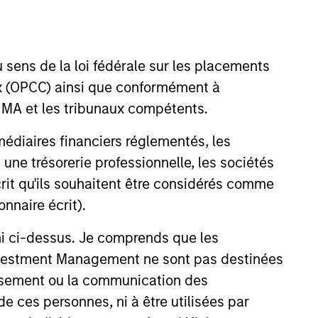
nvestment Team
organ Stanley Expansion Capital
 sens de la loi fédérale sur les placements
aux (OPCC) ainsi que conformément à
FINMA et les tribunaux compétents.
ermédiaires financiers réglementés, les
 une trésorerie professionnelle, les sociétés
écrit qu'ils souhaitent être considérés comme
guarantee that the investment mentioned
ldings). The trademarks and service marks
nnaire écrit).
zed, sponsored, or otherwise approved by
 We are providing these hyperlinks to you
ni ci-dessus. Je comprends que les
val, investigation, verification or
 for the information contained on the site
 Investment Management ne sont pas destinées
tissement ou la communication des
de ces personnes, ni à être utilisées par