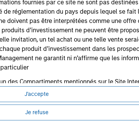
mations fournies par ce site ne sont pas destinée
ité de réglementation du pays depuis lequel se fait
ley
ne doivent pas être interprétées comme une offre 
ley Careers
es produits d’investissement ne peuvent être prop
telle invitation, un tel achat ou une telle vente ser
 à chaque produit d’investissement dans les prosp
agement ne garantit ni n’affirme que les informa
articulier
un des Compartiments mentionnés sur le Site Intern
, le Rapport annuel et le Rapport semestriel respe
J'accepte
itions d’utilisation avant d’engager toute
b sont, à la connaissance de Morgan Stanley Inve
s et réglementaires applicables à la diffusion
Je refuse
de Morgan Stanley Investment Management.
la réalité et ne comportent aucune omission suscepti
ucune garantie d'exactitude n'est donnée et Morga
ponibles dans certaines juridictions ou pour
bilité pour toute erreur ou omission de tiers.
lisation pour de plus amples informations.