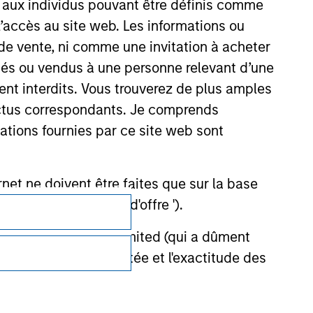
s aux individus pouvant être définis comme
 l’accès au site web. Les informations ou
de vente, ni comme une invitation à acheter
osés ou vendus à une personne relevant d’une
aient interdits. Vous trouverez de plus amples
ectus correspondants. Je comprends
tions fournies par ce site web sont
et ne doivent être faites que sur la base
Confidentialité
ctifs (' Documents d'offre ').
Your Privacy Choices
stment Management Limited (qui a dûment
ble d'affecter la portée et l'exactitude des
Conditions d'utilisation
n Stanley Investment Management ou les