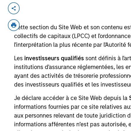
Invested on
Transacti
Aug 1998
Follo
Cette section du Site Web et son contenu es
The Medicines Company (NASDAQ:M
collectifs de capitaux (LPCC) et l'ordonnanc
company.
l'interprétation la plus récente par l'Autori
View Site
Les
investisseurs qualifiés
sont définis à l'a
institutions d'assurance réglementées, les ent
ayant des activités de trésorerie professionne
As of July 25, 2025. The above is provided
resulted in positive performance (for realiz
des investisseurs qualifiés et les investisse
above are the property of their respective
such owners. By clicking on any links shown
Je déclare accéder à ce Site Web depuis la
only as a convenience and the inclusion of 
monitoring by us of any information contain
informations fournies par ce site relatives
or your use of such site.
aux personnes relevant de toute juridiction 
informations afférentes n’est pas autorisée, 