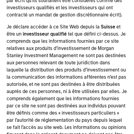
par écrit qu'ils souhaitent être considérés comme des
Realization Date
investisseurs qualifiés et les investisseurs qui ont
Jan 2006
contracté un mandat de gestion discrétionnaire écrit).
Provider of a minimally invasive tissue biopsy device.
Je déclare accéder à ce Site Web depuis la
Suisse
et
Acquired by Hologic, (NASDAQ:HOLX).
être un
investisseur qualifié
tel que défini ci-dessus. Je
Investment Team
comprends que les informations fournies par ce site
Morgan Stanley Expansion Capital
relatives aux produits d’investissement de Morgan
Stanley Investment Management ne sont pas destinées
aux personnes relevant de toute juridiction dans
laquelle la distribution des produits d’investissement ou
la communication des informations afférentes n’est pas
autorisée, et ne sont pas destinées à être distribuées
As of July 25, 2025. The above is provided for informational
auprès de ces personnes, ni à être utilisées par elles. Je
and educational purposes only. There is no guarantee that
the investment mentioned resulted in positive performance
comprends également que les informations fournies
(for realized holdings), or will perform well in the future (for
par ce site ne sont pas destinées aux individus pouvant
current holdings). The trademarks and service marks above
être définis comme des « investisseurs particuliers »
are the property of their respective owners. The information
par l’autorité de réglementation du pays depuis lequel
on this website has not been authorized, sponsored, or
otherwise approved by such owners. By clicking on any
se fait l’accès au site web. Les informations ou opinions
links shown here, you agree that you are navigating to a