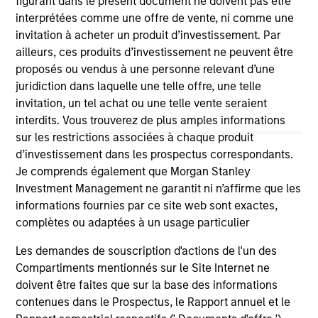
figurant dans le présent document ne doivent pas être
third party site. We are providing these hyperlinks to you
interprétées comme une offre de vente, ni comme une
only as a convenience and the inclusion of any hyperlink is
invitation à acheter un produit d’investissement. Par
not and does not imply any endorsement, approval,
investigation, verification or monitoring by us of any
ailleurs, ces produits d’investissement ne peuvent être
information contained in any hyperlinked site. In no event
proposés ou vendus à une personne relevant d’une
shall we be responsible for the information contained on
juridiction dans laquelle une telle offre, une telle
the site or your use of such site.
invitation, un tel achat ou une telle vente seraient
interdits. Vous trouverez de plus amples informations
sur les restrictions associées à chaque produit
d’investissement dans les prospectus correspondants.
Je comprends également que Morgan Stanley
Investment Management ne garantit ni n’affirme que les
informations fournies par ce site web sont exactes,
complètes ou adaptées à un usage particulier
Les demandes de souscription d'actions de l'un des
Compartiments mentionnés sur le Site Internet ne
doivent être faites que sur la base des informations
Morgan Stanley
contenues dans le Prospectus, le Rapport annuel et le