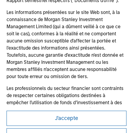
information contained on the site or your use of such site
Rapport semestriel respectifs (' Documents d'offre ').
Les informations présentées sur le site Web sont, à la
connaissance de Morgan Stanley Investment
Management Limited (qui a dûment veillé à ce que ce
soit le cas), conformes à la réalité et ne comportent
aucune omission susceptible d'affecter la portée et
l'exactitude des informations ainsi présentées.
Toutefois, aucune garantie d'exactitude n'est donnée et
Morgan Stanley Investment Management ou les
membres affiliés n'acceptent aucune responsabilité
pour toute erreur ou omission de tiers.
Morgan Stanley
Les professionnels du secteur financier sont contraints
de respecter certaines obligations destinées à
Morgan Stanley Careers
empêcher l’utilisation de fonds d’investissement à des
fins de blanchiment d’argent. Par conséquent, une
procédure d’identification des souscripteurs est
J'accepte
imposée. Morgan Stanley Investment Management
Limited peut procéder à des vérifications et d’autres