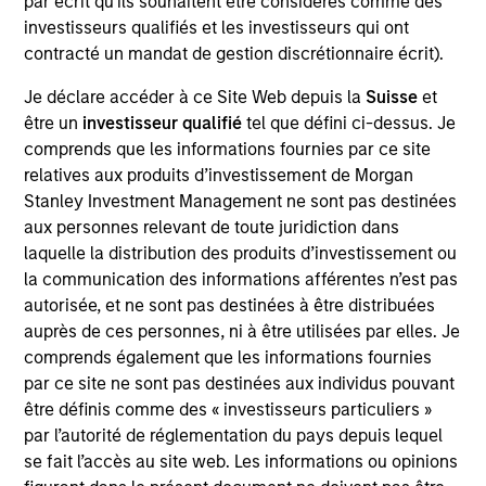
par écrit qu'ils souhaitent être considérés comme des
StraitNZ is one of only two Cook Strait ferry
investisseurs qualifiés et les investisseurs qui ont
operators, connecting New Zealand’s national
contracté un mandat de gestion discrétionnaire écrit).
highway system from the North Island, where
approximately 77% of New Zealand’s population
Je déclare accéder à ce Site Web depuis la
Suisse
et
être un
investisseur qualifié
tel que défini ci-dessus. Je
resides, to the South Island, where the remainder of
comprends que les informations fournies par ce site
the population lives. With more than 90% of New
relatives aux produits d’investissement de Morgan
Zealand’s freight being distributed via road and
Stanley Investment Management ne sont pas destinées
imports becoming increasingly concentrated at
aux personnes relevant de toute juridiction dans
North Island ports, these ferries represent essential
laquelle la distribution des produits d’investissement ou
transportation infrastructure for the New Zealand
la communication des informations afférentes n’est pas
logistics supply chain, with strong barriers to entry
autorisée, et ne sont pas destinées à être distribuées
provided via long-term port leases, dedicated
auprès de ces personnes, ni à être utilisées par elles. Je
comprends également que les informations fournies
berthing facilities and geographic constraints on the
par ce site ne sont pas destinées aux individus pouvant
creation of additional port capacity.
être définis comme des « investisseurs particuliers »
par l’autorité de réglementation du pays depuis lequel
View Site
se fait l’accès au site web. Les informations ou opinions