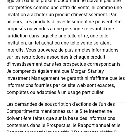
Investment Team
figurant dans le présent document ne doivent pas être
Morgan Stanley Infrastructure Partners
interprétées comme une offre de vente, ni comme une
invitation à acheter un produit d’investissement. Par
ailleurs, ces produits d’investissement ne peuvent être
proposés ou vendus à une personne relevant d’une
juridiction dans laquelle une telle offre, une telle
invitation, un tel achat ou une telle vente seraient
As of August 21, 2025. The above is provided for
interdits. Vous trouverez de plus amples informations
informational and educational purposes only. There is no
sur les restrictions associées à chaque produit
guarantee that the investment mentioned resulted in
d’investissement dans les prospectus correspondants.
positive performance (for realized holdings), or will perform
well in the future (for current holdings). The trademarks and
Je comprends également que Morgan Stanley
service marks above are the property of their respective
Investment Management ne garantit ni n’affirme que les
owners. The information on this website has not been
informations fournies par ce site web sont exactes,
authorized, sponsored, or otherwise approved by such
complètes ou adaptées à un usage particulier
owners. By clicking on any links shown here, you agree that
you are navigating to a third party site. We are providing
Les demandes de souscription d'actions de l'un des
these hyperlinks to you only as a convenience and the
inclusion of any hyperlink is not and does not imply any
Compartiments mentionnés sur le Site Internet ne
endorsement, approval, investigation, verification or
doivent être faites que sur la base des informations
monitoring by us of any information contained in any
contenues dans le Prospectus, le Rapport annuel et le
hyperlinked site. In no event shall we be responsible for the