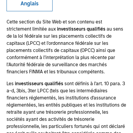
Anglais
Cette section du Site Web et son contenu est
SECTOR
strictement limitée aux
investisseurs qualifiés
au sens
Transportation
de la loi fédérale sur les placements collectifs de
capitaux (LPCC) et l'ordonnance fédérale sur les
placements collectifs de capitaux (OPCC) ainsi que
COUNTRY
conformément à l'interprétation la plus récente par
New Zealand
l'Autorité fédérale de surveillance des marchés
financiers FINMA et les tribunaux compétents.
Les
investisseurs qualifiés
sont définis à l'art. 10 para. 3
a-d, 3bis, 3ter LPCC (tels que les intermédiaires
Invested on
financiers réglementés, les institutions d'assurance
Mar 2022
réglementées, les entités publiques et les institutions de
StraitNZ is a ferry and logistics operator that
retraite ayant une trésorerie professionnelle, les
sociétés ayant des activités de trésorerie
manages multiple daily freight and passenger
professionnelle, les particuliers fortunés qui ont déclaré
services across the Cook Strait in New Zealand.