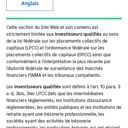
Anglais
SECTOR
Cette section du Site Web et son contenu est
Consumer
strictement limitée aux
investisseurs qualifiés
au sens
de la loi fédérale sur les placements collectifs de
capitaux (LPCC) et l'ordonnance fédérale sur les
COUNTRY
placements collectifs de capitaux (OPCC) ainsi que
United States
conformément à l'interprétation la plus récente par
l'Autorité fédérale de surveillance des marchés
financiers FINMA et les tribunaux compétents.
Les
investisseurs qualifiés
sont définis à l'art. 10 para. 3
Invested on
a-d, 3bis, 3ter LPCC (tels que les intermédiaires
Mar 2018
financiers réglementés, les institutions d'assurance
réglementées, les entités publiques et les institutions de
Transaction Type
retraite ayant une trésorerie professionnelle, les
Senior Secured
sociétés ayant des activités de trésorerie
professionnelle, les particuliers fortunés qui ont déclaré