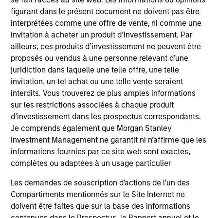
As of December 12, 2025. The above is provided for
figurant dans le présent document ne doivent pas être
informational and educational purposes only. There is no
guarantee that the investment mentioned resulted in
interprétées comme une offre de vente, ni comme une
positive performance (for realized holdings), or will perform
invitation à acheter un produit d’investissement. Par
well in the future (for current holdings). The trademarks and
ailleurs, ces produits d’investissement ne peuvent être
service marks above are the property of their respective
owners. The information on this website has not been
proposés ou vendus à une personne relevant d’une
authorized, sponsored, or otherwise approved by such
juridiction dans laquelle une telle offre, une telle
owners. By clicking on any links shown here, you agree that
invitation, un tel achat ou une telle vente seraient
you are navigating to a third party site. We are providing
interdits. Vous trouverez de plus amples informations
these hyperlinks to you only as a convenience and the
inclusion of any hyperlink is not and does not imply any
sur les restrictions associées à chaque produit
endorsement, approval, investigation, verification or
d’investissement dans les prospectus correspondants.
monitoring by us of any information contained in any
Je comprends également que Morgan Stanley
hyperlinked site. In no event shall we be responsible for the
Investment Management ne garantit ni n’affirme que les
information contained on the site or your use of such site.
informations fournies par ce site web sont exactes,
complètes ou adaptées à un usage particulier
Les demandes de souscription d'actions de l'un des
Compartiments mentionnés sur le Site Internet ne
doivent être faites que sur la base des informations
contenues dans le Prospectus, le Rapport annuel et le