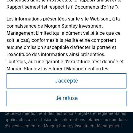
Rapport semestriel respectifs (' Documents d'offre ').
Les informations présentées sur le site Web sont, à la
connaissance de Morgan Stanley Investment
Management Limited (qui a dûment veillé à ce que ce
Morgan Stanley
soit le cas), conformes à la réalité et ne comportent
aucune omission susceptible d'affecter la portée et
Morgan Stanley Careers
l'exactitude des informations ainsi présentées.
Toutefois, aucune garantie d'exactitude n'est donnée et
Morgan Stanley Investment Management ou les
membres affiliés n'acceptent aucune responsabilité
J'accepte
pour toute erreur ou omission de tiers.
Ce document est une communication promotionnelle.
Les professionnels du secteur financier sont contraints
Je refuse
Les utilisateurs sont invités à prendre connaissance des
de respecter certaines obligations destinées à
conditions d’utilisation avant d’engager toute procédure, car
empêcher l’utilisation de fonds d’investissement à des
celles-ci mentionnent des restrictions légales et réglementaires
fins de blanchiment d’argent. Par conséquent, une
applicables à la diffusion des informations relatives aux produits
procédure d’identification des souscripteurs est
d’investissement de Morgan Stanley Investment Management.
imposée. Morgan Stanley Investment Management