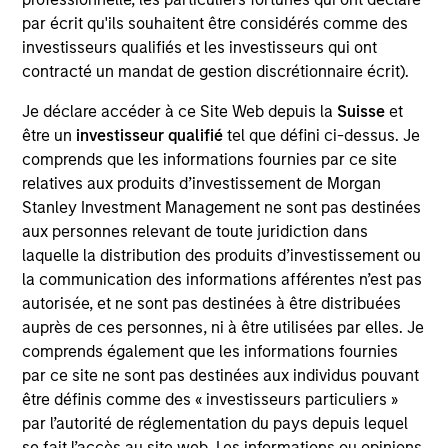
Sprout, based in Montvale, New Jersey, is a producer of
par écrit qu'ils souhaitent être considérés comme des
baby food, toddler purees and “All Family” products, which
investisseurs qualifiés et les investisseurs qui ont
include up-age pouches and other snacks. Sprout has more
contracté un mandat de gestion discrétionnaire écrit).
than 50 organic offerings that use only high quality organic
ingredients. Sprout’s products are distributed across the
Je déclare accéder à ce Site Web depuis la
Suisse
et
grocery, mass market, natural/specialty, and e-commerce
être un
investisseur qualifié
tel que défini ci-dessus. Je
verticals.
comprends que les informations fournies par ce site
relatives aux produits d’investissement de Morgan
View Site
Stanley Investment Management ne sont pas destinées
Investment Team
aux personnes relevant de toute juridiction dans
laquelle la distribution des produits d’investissement ou
Morgan Stanley Expansion Capital
la communication des informations afférentes n’est pas
autorisée, et ne sont pas destinées à être distribuées
auprès de ces personnes, ni à être utilisées par elles. Je
comprends également que les informations fournies
par ce site ne sont pas destinées aux individus pouvant
être définis comme des « investisseurs particuliers »
par l’autorité de réglementation du pays depuis lequel
se fait l’accès au site web. Les informations ou opinions