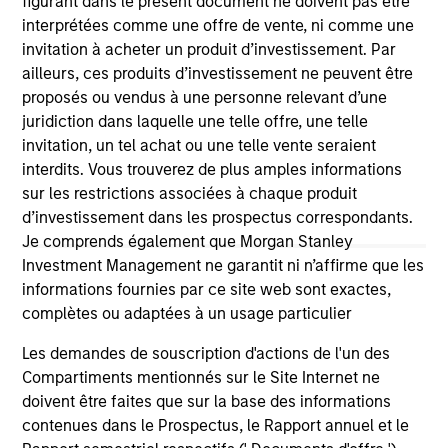
figurant dans le présent document ne doivent pas être
positive performance (for realized holdings), or will perform
interprétées comme une offre de vente, ni comme une
well in the future (for current holdings). The trademarks and
invitation à acheter un produit d’investissement. Par
service marks above are the property of their respective
ailleurs, ces produits d’investissement ne peuvent être
owners. The information on this website has not been
authorized, sponsored, or otherwise approved by such
proposés ou vendus à une personne relevant d’une
owners. By clicking on any links shown here, you agree that
juridiction dans laquelle une telle offre, une telle
you are navigating to a third party site. We are providing
invitation, un tel achat ou une telle vente seraient
these hyperlinks to you only as a convenience and the
inclusion of any hyperlink is not and does not imply any
interdits. Vous trouverez de plus amples informations
endorsement, approval, investigation, verification or
sur les restrictions associées à chaque produit
monitoring by us of any information contained in any
d’investissement dans les prospectus correspondants.
hyperlinked site. In no event shall we be responsible for the
Je comprends également que Morgan Stanley
information contained on the site or your use of such site.
Investment Management ne garantit ni n’affirme que les
informations fournies par ce site web sont exactes,
complètes ou adaptées à un usage particulier
Les demandes de souscription d'actions de l'un des
Compartiments mentionnés sur le Site Internet ne
doivent être faites que sur la base des informations
contenues dans le Prospectus, le Rapport annuel et le