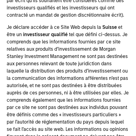
par écrit qu'ils souhaitent être considérés comme des
Exit Type
investisseurs qualifiés et les investisseurs qui ont
Strategic Purchase
contracté un mandat de gestion discrétionnaire écrit).
Provider of cervical and lumbar artificial discs used in total
Je déclare accéder à ce Site Web depuis la
Suisse
et
disc replacement surgery.
être un
investisseur qualifié
tel que défini ci-dessus. Je
comprends que les informations fournies par ce site
View Site
relatives aux produits d’investissement de Morgan
Investment Team
Stanley Investment Management ne sont pas destinées
aux personnes relevant de toute juridiction dans
Morgan Stanley Expansion Capital
laquelle la distribution des produits d’investissement ou
la communication des informations afférentes n’est pas
autorisée, et ne sont pas destinées à être distribuées
auprès de ces personnes, ni à être utilisées par elles. Je
comprends également que les informations fournies
par ce site ne sont pas destinées aux individus pouvant
être définis comme des « investisseurs particuliers »
par l’autorité de réglementation du pays depuis lequel
As of December 12, 2025. The above is provided for
se fait l’accès au site web. Les informations ou opinions
informational and educational purposes only. There is no
guarantee that the investment mentioned resulted in