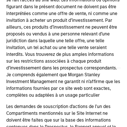
on this website has not been authorized, sponsored, or
figurant dans le présent document ne doivent pas être
otherwise approved by such owners. By clicking on any
interprétées comme une offre de vente, ni comme une
links shown here, you agree that you are navigating to a
invitation à acheter un produit d’investissement. Par
third party site. We are providing these hyperlinks to you
only as a convenience and the inclusion of any hyperlink is
ailleurs, ces produits d’investissement ne peuvent être
not and does not imply any endorsement, approval,
proposés ou vendus à une personne relevant d’une
investigation, verification or monitoring by us of any
juridiction dans laquelle une telle offre, une telle
information contained in any hyperlinked site. In no event
invitation, un tel achat ou une telle vente seraient
shall we be responsible for the information contained on
the site or your use of such site.
interdits. Vous trouverez de plus amples informations
sur les restrictions associées à chaque produit
d’investissement dans les prospectus correspondants.
Je comprends également que Morgan Stanley
Investment Management ne garantit ni n’affirme que les
informations fournies par ce site web sont exactes,
complètes ou adaptées à un usage particulier
Les demandes de souscription d'actions de l'un des
Compartiments mentionnés sur le Site Internet ne
doivent être faites que sur la base des informations
contenues dans le Prospectus, le Rapport annuel et le