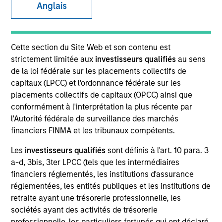
Anglais
SECTOR
Cette section du Site Web et son contenu est
Healthcare
strictement limitée aux
investisseurs qualifiés
au sens
de la loi fédérale sur les placements collectifs de
capitaux (LPCC) et l'ordonnance fédérale sur les
COUNTRY
placements collectifs de capitaux (OPCC) ainsi que
United States
conformément à l'interprétation la plus récente par
l'Autorité fédérale de surveillance des marchés
financiers FINMA et les tribunaux compétents.
Les
investisseurs qualifiés
sont définis à l'art. 10 para. 3
Invested on
a-d, 3bis, 3ter LPCC (tels que les intermédiaires
Feb 2003
financiers réglementés, les institutions d'assurance
réglementées, les entités publiques et les institutions de
Transaction Type
retraite ayant une trésorerie professionnelle, les
First Institutional
sociétés ayant des activités de trésorerie
professionnelle, les particuliers fortunés qui ont déclaré