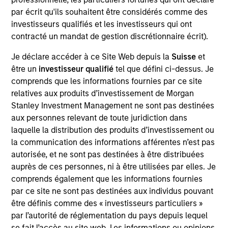
Realization Date
par écrit qu'ils souhaitent être considérés comme des
Jan 2011
investisseurs qualifiés et les investisseurs qui ont
contracté un mandat de gestion discrétionnaire écrit).
SouthernCare is a provider of hospice services. Acquired by
Kohlberg & Co.
Je déclare accéder à ce Site Web depuis la
Suisse
et
être un
investisseur qualifié
tel que défini ci-dessus. Je
View Site
comprends que les informations fournies par ce site
relatives aux produits d’investissement de Morgan
Investment Team
Stanley Investment Management ne sont pas destinées
Morgan Stanley Expansion Capital
aux personnes relevant de toute juridiction dans
laquelle la distribution des produits d’investissement ou
la communication des informations afférentes n’est pas
autorisée, et ne sont pas destinées à être distribuées
auprès de ces personnes, ni à être utilisées par elles. Je
As of July 25, 2025. The above is provided for informational
comprends également que les informations fournies
and educational purposes only. There is no guarantee that
par ce site ne sont pas destinées aux individus pouvant
the investment mentioned resulted in positive performance
être définis comme des « investisseurs particuliers »
(for realized holdings), or will perform well in the future (for
par l’autorité de réglementation du pays depuis lequel
current holdings). The trademarks and service marks above
are the property of their respective owners. The information
se fait l’accès au site web. Les informations ou opinions