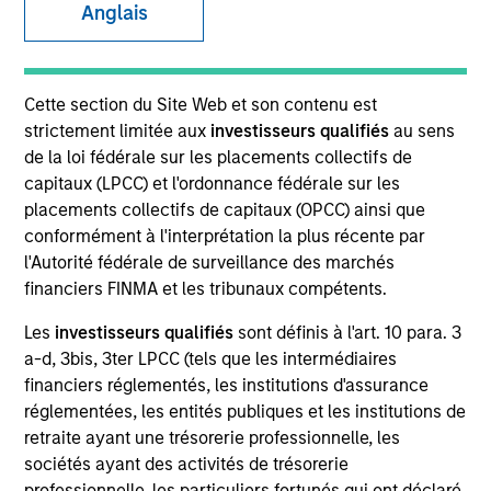
Anglais
SECTOR
Cette section du Site Web et son contenu est
Natural Gas Infrastructure
strictement limitée aux
investisseurs qualifiés
au sens
de la loi fédérale sur les placements collectifs de
capitaux (LPCC) et l'ordonnance fédérale sur les
COUNTRY
placements collectifs de capitaux (OPCC) ainsi que
United States
conformément à l'interprétation la plus récente par
l'Autorité fédérale de surveillance des marchés
financiers FINMA et les tribunaux compétents.
Les
investisseurs qualifiés
sont définis à l'art. 10 para. 3
Invested on
a-d, 3bis, 3ter LPCC (tels que les intermédiaires
Mar 2010
financiers réglementés, les institutions d'assurance
réglementées, les entités publiques et les institutions de
Transaction Type
retraite ayant une trésorerie professionnelle, les
Minority Investment
sociétés ayant des activités de trésorerie
professionnelle, les particuliers fortunés qui ont déclaré