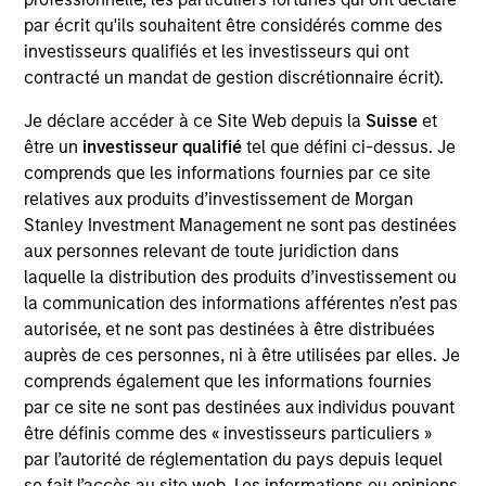
Realization Date
par écrit qu'ils souhaitent être considérés comme des
Jun 2015
investisseurs qualifiés et les investisseurs qui ont
contracté un mandat de gestion discrétionnaire écrit).
Southern Star is a primary gas transmission and
storage facility provider serving several major
Je déclare accéder à ce Site Web depuis la
Suisse
et
Midwestern cities in the U.S.
être un
investisseur qualifié
tel que défini ci-dessus. Je
comprends que les informations fournies par ce site
View Site
relatives aux produits d’investissement de Morgan
Stanley Investment Management ne sont pas destinées
Investment Team
aux personnes relevant de toute juridiction dans
Morgan Stanley Infrastructure Partners
laquelle la distribution des produits d’investissement ou
la communication des informations afférentes n’est pas
autorisée, et ne sont pas destinées à être distribuées
auprès de ces personnes, ni à être utilisées par elles. Je
comprends également que les informations fournies
par ce site ne sont pas destinées aux individus pouvant
As of August 21, 2025. The above is provided for
être définis comme des « investisseurs particuliers »
informational and educational purposes only. There is no
guarantee that the investment mentioned resulted in
par l’autorité de réglementation du pays depuis lequel
positive performance (for realized holdings), or will perform
se fait l’accès au site web. Les informations ou opinions