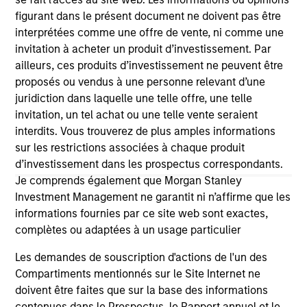
well in the future (for current holdings). The trademarks and
figurant dans le présent document ne doivent pas être
service marks above are the property of their respective
interprétées comme une offre de vente, ni comme une
owners. The information on this website has not been
authorized, sponsored, or otherwise approved by such
invitation à acheter un produit d’investissement. Par
owners. By clicking on any links shown here, you agree that
ailleurs, ces produits d’investissement ne peuvent être
you are navigating to a third party site. We are providing
proposés ou vendus à une personne relevant d’une
these hyperlinks to you only as a convenience and the
juridiction dans laquelle une telle offre, une telle
inclusion of any hyperlink is not and does not imply any
endorsement, approval, investigation, verification or
invitation, un tel achat ou une telle vente seraient
monitoring by us of any information contained in any
interdits. Vous trouverez de plus amples informations
hyperlinked site. In no event shall we be responsible for the
sur les restrictions associées à chaque produit
information contained on the site or your use of such site
d’investissement dans les prospectus correspondants.
Je comprends également que Morgan Stanley
Investment Management ne garantit ni n’affirme que les
informations fournies par ce site web sont exactes,
complètes ou adaptées à un usage particulier
Les demandes de souscription d'actions de l'un des
Compartiments mentionnés sur le Site Internet ne
doivent être faites que sur la base des informations
contenues dans le Prospectus, le Rapport annuel et le