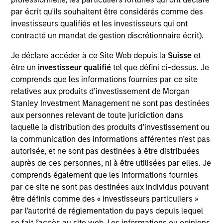
Realization Date
par écrit qu'ils souhaitent être considérés comme des
Jan 2000
investisseurs qualifiés et les investisseurs qui ont
contracté un mandat de gestion discrétionnaire écrit).
Somerset Energy was an independent energy company
that was formed to acquire, develop and produce oil and
Je déclare accéder à ce Site Web depuis la
Suisse
et
natural gas located in the Appalachian Basin.
être un
investisseur qualifié
tel que défini ci-dessus. Je
Investment Team
comprends que les informations fournies par ce site
Morgan Stanley Energy Partners
relatives aux produits d’investissement de Morgan
Stanley Investment Management ne sont pas destinées
aux personnes relevant de toute juridiction dans
laquelle la distribution des produits d’investissement ou
la communication des informations afférentes n’est pas
autorisée, et ne sont pas destinées à être distribuées
As of July 25, 2025. The above is provided for informational
auprès de ces personnes, ni à être utilisées par elles. Je
and educational purposes only. There is no guarantee that
the investment mentioned resulted in positive performance
comprends également que les informations fournies
(for realized holdings), or will perform well in the future (for
par ce site ne sont pas destinées aux individus pouvant
current holdings). The trademarks and service marks above
être définis comme des « investisseurs particuliers »
are the property of their respective owners. The information
par l’autorité de réglementation du pays depuis lequel
on this website has not been authorized, sponsored, or
otherwise approved by such owners. By clicking on any
se fait l’accès au site web. Les informations ou opinions