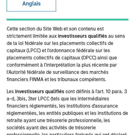
Anglais
SECTOR
Cette section du Site Web et son contenu est
Energy
strictement limitée aux
investisseurs qualifiés
au sens
de la loi fédérale sur les placements collectifs de
capitaux (LPCC) et l'ordonnance fédérale sur les
COUNTRY
placements collectifs de capitaux (OPCC) ainsi que
United States
conformément à l'interprétation la plus récente par
l'Autorité fédérale de surveillance des marchés
financiers FINMA et les tribunaux compétents.
Les
investisseurs qualifiés
sont définis à l'art. 10 para. 3
Invested on
a-d, 3bis, 3ter LPCC (tels que les intermédiaires
Jan 1997
financiers réglementés, les institutions d'assurance
réglementées, les entités publiques et les institutions de
Transaction Type
retraite ayant une trésorerie professionnelle, les
Start-up Acquisition
sociétés ayant des activités de trésorerie
professionnelle, les particuliers fortunés qui ont déclaré