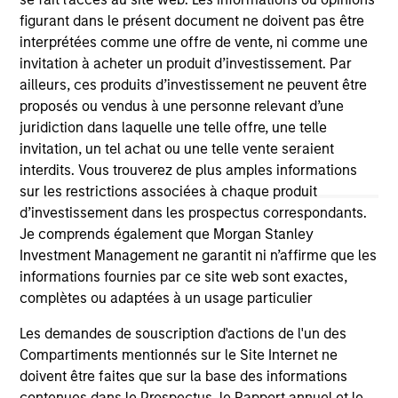
links shown here, you agree that you are navigating to a
figurant dans le présent document ne doivent pas être
third party site. We are providing these hyperlinks to you
interprétées comme une offre de vente, ni comme une
only as a convenience and the inclusion of any hyperlink is
invitation à acheter un produit d’investissement. Par
not and does not imply any endorsement, approval,
investigation, verification or monitoring by us of any
ailleurs, ces produits d’investissement ne peuvent être
information contained in any hyperlinked site. In no event
proposés ou vendus à une personne relevant d’une
shall we be responsible for the information contained on
juridiction dans laquelle une telle offre, une telle
the site or your use of such site.
invitation, un tel achat ou une telle vente seraient
interdits. Vous trouverez de plus amples informations
sur les restrictions associées à chaque produit
d’investissement dans les prospectus correspondants.
Je comprends également que Morgan Stanley
Investment Management ne garantit ni n’affirme que les
informations fournies par ce site web sont exactes,
complètes ou adaptées à un usage particulier
Les demandes de souscription d'actions de l'un des
Compartiments mentionnés sur le Site Internet ne
doivent être faites que sur la base des informations
Morgan Stanley
contenues dans le Prospectus, le Rapport annuel et le