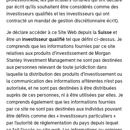
Realization Date
par écrit qu'ils souhaitent être considérés comme des
Jan 2010
investisseurs qualifiés et les investisseurs qui ont
contracté un mandat de gestion discrétionnaire écrit).
Biotechnology company focused on neurological disorders.
Acquired by US WorldMeds.
Je déclare accéder à ce Site Web depuis la
Suisse
et
Investment Team
être un
investisseur qualifié
tel que défini ci-dessus. Je
Morgan Stanley Expansion Capital
comprends que les informations fournies par ce site
relatives aux produits d’investissement de Morgan
Stanley Investment Management ne sont pas destinées
aux personnes relevant de toute juridiction dans
laquelle la distribution des produits d’investissement ou
la communication des informations afférentes n’est pas
As of July 25, 2025. The above is provided for informational
autorisée, et ne sont pas destinées à être distribuées
and educational purposes only. There is no guarantee that
the investment mentioned resulted in positive performance
auprès de ces personnes, ni à être utilisées par elles. Je
(for realized holdings), or will perform well in the future (for
comprends également que les informations fournies
current holdings). The trademarks and service marks above
par ce site ne sont pas destinées aux individus pouvant
are the property of their respective owners. The information
être définis comme des « investisseurs particuliers »
on this website has not been authorized, sponsored, or
otherwise approved by such owners. By clicking on any
par l’autorité de réglementation du pays depuis lequel
links shown here, you agree that you are navigating to a
se fait l’accès au site web. Les informations ou opinions