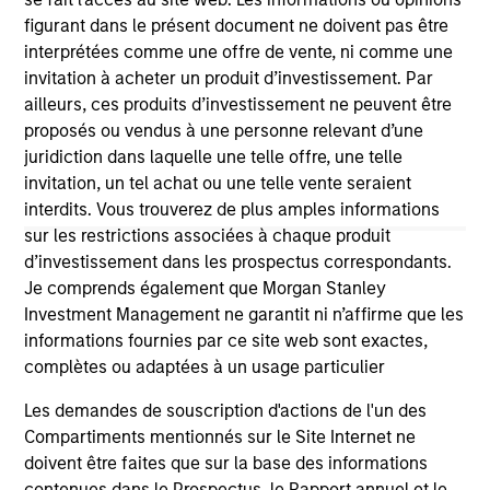
third party site. We are providing these hyperlinks to you
figurant dans le présent document ne doivent pas être
only as a convenience and the inclusion of any hyperlink is
interprétées comme une offre de vente, ni comme une
not and does not imply any endorsement, approval,
investigation, verification or monitoring by us of any
invitation à acheter un produit d’investissement. Par
information contained in any hyperlinked site. In no event
ailleurs, ces produits d’investissement ne peuvent être
shall we be responsible for the information contained on
proposés ou vendus à une personne relevant d’une
the site or your use of such site.
juridiction dans laquelle une telle offre, une telle
invitation, un tel achat ou une telle vente seraient
interdits. Vous trouverez de plus amples informations
sur les restrictions associées à chaque produit
d’investissement dans les prospectus correspondants.
Je comprends également que Morgan Stanley
Investment Management ne garantit ni n’affirme que les
informations fournies par ce site web sont exactes,
complètes ou adaptées à un usage particulier
Les demandes de souscription d'actions de l'un des
Compartiments mentionnés sur le Site Internet ne
Morgan Stanley
doivent être faites que sur la base des informations
contenues dans le Prospectus, le Rapport annuel et le