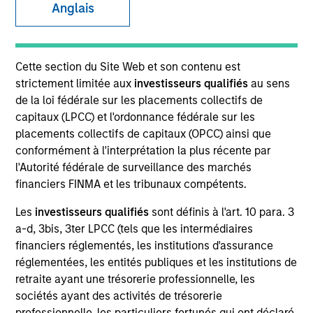
Anglais
SECTOR
Cette section du Site Web et son contenu est
Healthcare
strictement limitée aux
investisseurs qualifiés
au sens
de la loi fédérale sur les placements collectifs de
capitaux (LPCC) et l'ordonnance fédérale sur les
COUNTRY
placements collectifs de capitaux (OPCC) ainsi que
United States
conformément à l'interprétation la plus récente par
l'Autorité fédérale de surveillance des marchés
financiers FINMA et les tribunaux compétents.
Les
investisseurs qualifiés
sont définis à l'art. 10 para. 3
Invested on
a-d, 3bis, 3ter LPCC (tels que les intermédiaires
Jul 2004
financiers réglementés, les institutions d'assurance
réglementées, les entités publiques et les institutions de
Transaction Type
retraite ayant une trésorerie professionnelle, les
Growth Carve-out
sociétés ayant des activités de trésorerie
professionnelle, les particuliers fortunés qui ont déclaré