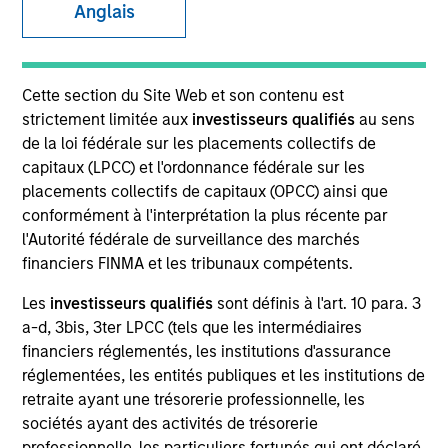
Anglais
SECTOR
Cette section du Site Web et son contenu est
B2B Payment Software
strictement limitée aux
investisseurs qualifiés
au sens
de la loi fédérale sur les placements collectifs de
capitaux (LPCC) et l'ordonnance fédérale sur les
COUNTRY
placements collectifs de capitaux (OPCC) ainsi que
United Kingdom
conformément à l'interprétation la plus récente par
l'Autorité fédérale de surveillance des marchés
financiers FINMA et les tribunaux compétents.
Les
investisseurs qualifiés
sont définis à l'art. 10 para. 3
Invested on
a-d, 3bis, 3ter LPCC (tels que les intermédiaires
Apr 2024
financiers réglementés, les institutions d'assurance
réglementées, les entités publiques et les institutions de
Transaction Type
retraite ayant une trésorerie professionnelle, les
Series A Convertible Preferred
sociétés ayant des activités de trésorerie
professionnelle, les particuliers fortunés qui ont déclaré