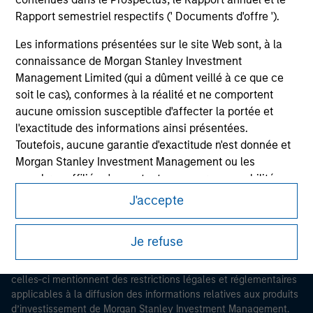
Rapport semestriel respectifs (' Documents d'offre ').
Les informations présentées sur le site Web sont, à la
connaissance de Morgan Stanley Investment
Management Limited (qui a dûment veillé à ce que ce
soit le cas), conformes à la réalité et ne comportent
Morgan Stanley
aucune omission susceptible d'affecter la portée et
l'exactitude des informations ainsi présentées.
Morgan Stanley Careers
Toutefois, aucune garantie d'exactitude n'est donnée et
Morgan Stanley Investment Management ou les
membres affiliés n'acceptent aucune responsabilité
pour toute erreur ou omission de tiers.
J'accepte
Les professionnels du secteur financier sont contraints
Ce document est une communication promotionnelle.
de respecter certaines obligations destinées à
Je refuse
Les utilisateurs sont invités à prendre connaissance des
empêcher l’utilisation de fonds d’investissement à des
conditions d’utilisation avant d’engager toute procédure, car
fins de blanchiment d’argent. Par conséquent, une
celles-ci mentionnent des restrictions légales et réglementaires
procédure d’identification des souscripteurs est
applicables à la diffusion des informations relatives aux produits
imposée. Morgan Stanley Investment Management
d’investissement de Morgan Stanley Investment Management.