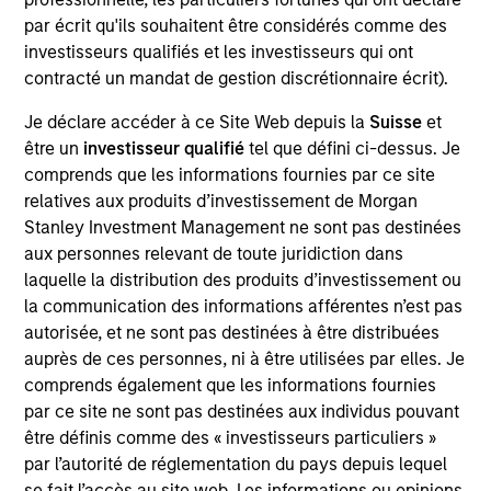
(First Institution)
par écrit qu'ils souhaitent être considérés comme des
London, UK-based B2B cross-border payments plus
investisseurs qualifiés et les investisseurs qui ont
workflow platform which provides a fully digital and
contracté un mandat de gestion discrétionnaire écrit).
automated experience for enterprise customers
Je déclare accéder à ce Site Web depuis la
Suisse
et
être un
investisseur qualifié
tel que défini ci-dessus. Je
View Site
comprends que les informations fournies par ce site
Board Membership
relatives aux produits d’investissement de Morgan
Lincoln Isetta
Stanley Investment Management ne sont pas destinées
aux personnes relevant de toute juridiction dans
Investment Team
laquelle la distribution des produits d’investissement ou
Morgan Stanley Expansion Capital
la communication des informations afférentes n’est pas
autorisée, et ne sont pas destinées à être distribuées
auprès de ces personnes, ni à être utilisées par elles. Je
comprends également que les informations fournies
par ce site ne sont pas destinées aux individus pouvant
être définis comme des « investisseurs particuliers »
par l’autorité de réglementation du pays depuis lequel
se fait l’accès au site web. Les informations ou opinions