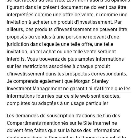
As of December 12, 2025. The above is provided for
figurant dans le présent document ne doivent pas être
informational and educational purposes only. There is no
interprétées comme une offre de vente, ni comme une
guarantee that the investment mentioned resulted in
invitation à acheter un produit d’investissement. Par
positive performance (for realized holdings), or will perform
ailleurs, ces produits d’investissement ne peuvent être
well in the future (for current holdings). The trademarks and
service marks above are the property of their respective
proposés ou vendus à une personne relevant d’une
owners. The information on this website has not been
juridiction dans laquelle une telle offre, une telle
authorized, sponsored, or otherwise approved by such
invitation, un tel achat ou une telle vente seraient
owners. By clicking on any links shown here, you agree that
interdits. Vous trouverez de plus amples informations
you are navigating to a third party site. We are providing
these hyperlinks to you only as a convenience and the
sur les restrictions associées à chaque produit
inclusion of any hyperlink is not and does not imply any
d’investissement dans les prospectus correspondants.
endorsement, approval, investigation, verification or
Je comprends également que Morgan Stanley
monitoring by us of any information contained in any
Investment Management ne garantit ni n’affirme que les
hyperlinked site. In no event shall we be responsible for the
information contained on the site or your use of such site.
informations fournies par ce site web sont exactes,
complètes ou adaptées à un usage particulier
Les demandes de souscription d'actions de l'un des
Compartiments mentionnés sur le Site Internet ne
doivent être faites que sur la base des informations
contenues dans le Prospectus, le Rapport annuel et le