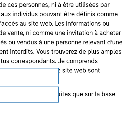
de ces personnes, ni à être utilisées par
s aux individus pouvant être définis comme
 l’accès au site web. Les informations ou
de vente, ni comme une invitation à acheter
osés ou vendus à une personne relevant d’une
aient interdits. Vous trouverez de plus amples
ectus correspondants. Je comprends
Confidentialité
tions fournies par ce site web sont
Your Privacy Choices
et ne doivent être faites que sur la base
Conditions d'utilisation
ctifs (' Documents d'offre ').
stment Management Limited (qui a dûment
ble d'affecter la portée et l'exactitude des
n Stanley Investment Management ou les