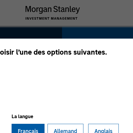
SECTOR
Consumer
oisir l’une des options suivantes.
ts
COUNTRY
United States
La langue
Français
Allemand
Anglais