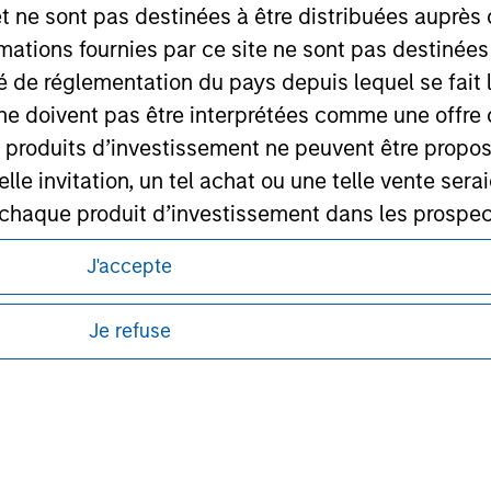
et ne sont pas destinées à être distribuées auprès 
ley Careers
mations fournies par ce site ne sont pas destinée
ité de réglementation du pays depuis lequel se fait
ne doivent pas être interprétées comme une offre 
es produits d’investissement ne peuvent être prop
telle invitation, un tel achat ou une telle vente ser
 à chaque produit d’investissement dans les prosp
agement ne garantit ni n’affirme que les informa
itions d’utilisation avant d’engager toute
J'accepte
articulier
s et réglementaires applicables à la diffusion
de Morgan Stanley Investment Management.
un des Compartiments mentionnés sur le Site Intern
Je refuse
ponibles dans certaines juridictions ou pour
, le Rapport annuel et le Rapport semestriel respe
lisation pour de plus amples informations.
b sont, à la connaissance de Morgan Stanley Inve
la réalité et ne comportent aucune omission suscepti
ucune garantie d'exactitude n'est donnée et Morga