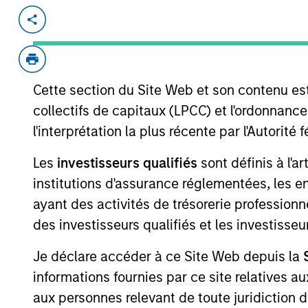
Invested on
Transac
Apr 2018
Fol
Exit Type
Cette section du Site Web et son contenu es
Strategic Purchase
collectifs de capitaux (LPCC) et l'ordonnanc
Founded in 2010 and headquartered i
l'interprétation la plus récente par l'Autori
premium all-in-one multi-vitamins in a
Les
investisseurs qualifiés
sont définis à l'a
View Site
institutions d'assurance réglementées, les ent
ayant des activités de trésorerie professionne
des investisseurs qualifiés et les investisse
Je déclare accéder à ce Site Web depuis la
informations fournies par ce site relatives
Morgan Stan
aux personnes relevant de toute juridiction 