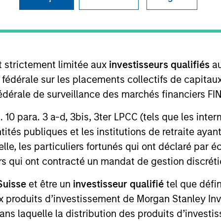
tion Type
Realization Date
low-On
Dec 2020
t strictement limitée aux
investisseurs qualifiés
au
e fédérale sur les placements collectifs de capit
n Marina Del Rey, CA, SmartyPants produces
té fédérale de surveillance des marchés financiers 
 variety of formats for children and adults.
rt. 10 para. 3 a-d, 3bis, 3ter LPCC (tels que les int
ités publiques et les institutions de retraite ayant
lle, les particuliers fortunés qui ont déclaré par 
urs qui ont contracté un mandat de gestion discrétio
Suisse
et être un
investisseur qualifié
tel que défi
 aux produits d’investissement de Morgan Stanley
ley
dans laquelle la distribution des produits d’inves