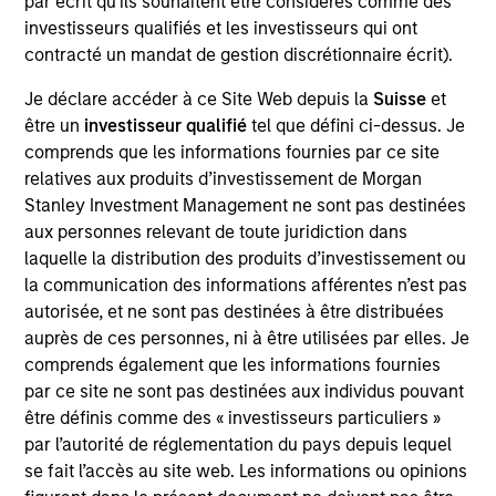
par écrit qu'ils souhaitent être considérés comme des
Signal Power is a leading provider of turbine engine
investisseurs qualifiés et les investisseurs qui ont
drive trains, integrated power applications, software
contracté un mandat de gestion discrétionnaire écrit).
solutions and related parts and services for the
global energy, industrial and marine markets. The
Je déclare accéder à ce Site Web depuis la
Suisse
et
Company assembles, packages and sells natural
être un
investisseur qualifié
tel que défini ci-dessus. Je
gas turbine engines and leases a fleet of rental
comprends que les informations fournies par ce site
relatives aux produits d’investissement de Morgan
generators.
Stanley Investment Management ne sont pas destinées
View Site
aux personnes relevant de toute juridiction dans
laquelle la distribution des produits d’investissement ou
Board Membership
la communication des informations afférentes n’est pas
John Moon,
Logan Burt,
Ryan T. Jordan
autorisée, et ne sont pas destinées à être distribuées
auprès de ces personnes, ni à être utilisées par elles. Je
Investment Team
comprends également que les informations fournies
Morgan Stanley Energy Partners
par ce site ne sont pas destinées aux individus pouvant
être définis comme des « investisseurs particuliers »
par l’autorité de réglementation du pays depuis lequel
se fait l’accès au site web. Les informations ou opinions