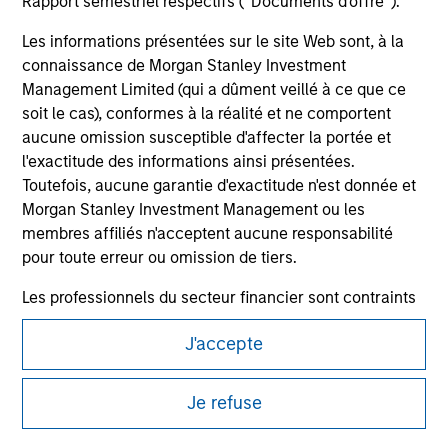
Rapport semestriel respectifs (' Documents d'offre ').
Les informations présentées sur le site Web sont, à la
connaissance de Morgan Stanley Investment
Management Limited (qui a dûment veillé à ce que ce
soit le cas), conformes à la réalité et ne comportent
aucune omission susceptible d'affecter la portée et
l'exactitude des informations ainsi présentées.
Toutefois, aucune garantie d'exactitude n'est donnée et
Morgan Stanley Investment Management ou les
Morgan Stanley
membres affiliés n'acceptent aucune responsabilité
pour toute erreur ou omission de tiers.
Morgan Stanley Careers
Les professionnels du secteur financier sont contraints
de respecter certaines obligations destinées à
J'accepte
empêcher l’utilisation de fonds d’investissement à des
fins de blanchiment d’argent. Par conséquent, une
procédure d’identification des souscripteurs est
Ce document est une communication promotionnelle.
Je refuse
imposée. Morgan Stanley Investment Management
Les utilisateurs sont invités à prendre connaissance des
Limited peut procéder à des vérifications et d’autres