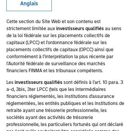
Anglais
Cette section du Site Web et son contenu est
SECTOR
strictement limitée aux
investisseurs qualifiés
au sens
Energy
de la loi fédérale sur les placements collectifs de
capitaux (LPCC) et l'ordonnance fédérale sur les
placements collectifs de capitaux (OPCC) ainsi que
COUNTRY
conformément à l'interprétation la plus récente par
United States
l'Autorité fédérale de surveillance des marchés
financiers FINMA et les tribunaux compétents.
Les
investisseurs qualifiés
sont définis à l'art. 10 para. 3
a-d, 3bis, 3ter LPCC (tels que les intermédiaires
Invested on
financiers réglementés, les institutions d'assurance
Aug 2016
réglementées, les entités publiques et les institutions de
retraite ayant une trésorerie professionnelle, les
Transaction Type
sociétés ayant des activités de trésorerie
Founder Recapitalization
professionnelle, les particuliers fortunés qui ont déclaré