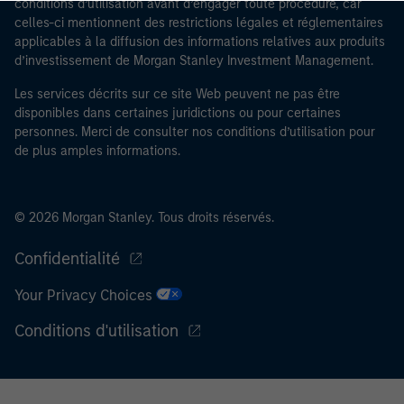
conditions d’utilisation avant d’engager toute procédure, car
contrôles de sécurité requis, afin de remplir les
celles-ci mentionnent des restrictions légales et réglementaires
obligations en vigueur pour les professionnels du
applicables à la diffusion des informations relatives aux produits
secteur financier destinées à lutter contre le
d’investissement de Morgan Stanley Investment Management.
blanchiment d’argent et la criminalité financière.
Les services décrits sur ce site Web peuvent ne pas être
disponibles dans certaines juridictions ou pour certaines
J’admets que ni Morgan Stanley Investment
personnes. Merci de consulter nos conditions d’utilisation pour
Management Limited ni l’une de ses filiales ne pourront
de plus amples informations.
être tenus responsables de toute perte découlant
directement ou indirectement d’un accès à des
informations à la suite d’une fausse déclaration ou
© 2026 Morgan Stanley. Tous droits réservés.
d’une déclaration erronée de ma part. En validant cette
déclaration, je confirme également accepter
les
Confidentialité
Conditions d’utilisation
, que j’ai lues et comprises. Si la
déclaration ci-dessus est correcte, merci de cliquer sur
Your Privacy Choices
« J’accepte » ci-dessous pour continuer. Dans le cas
Conditions d'utilisation
contraire, merci de cliquer sur « Je refuse » pour revenir
à la page d’accueil.