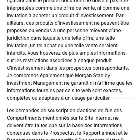
figurant dans le présent document ne doivent pas être
interprétées comme une offre de vente, ni comme une
invitation à acheter un produit d’investissement. Par
ailleurs, ces produits d’investissement ne peuvent être
As of July 25, 2025. The above is provided for informational
proposés ou vendus à une personne relevant d’une
and educational purposes only. There is no guarantee that
juridiction dans laquelle une telle offre, une telle
the investment mentioned resulted in positive performance
invitation, un tel achat ou une telle vente seraient
(for realized holdings), or will perform well in the future (for
interdits. Vous trouverez de plus amples informations
current holdings). The trademarks and service marks above
are the property of their respective owners. The information
sur les restrictions associées à chaque produit
on this website has not been authorized, sponsored, or
d’investissement dans les prospectus correspondants.
otherwise approved by such owners. By clicking on any
Je comprends également que Morgan Stanley
links shown here, you agree that you are navigating to a
Investment Management ne garantit ni n’affirme que les
third party site. We are providing these hyperlinks to you
only as a convenience and the inclusion of any hyperlink is
informations fournies par ce site web sont exactes,
not and does not imply any endorsement, approval,
complètes ou adaptées à un usage particulier
investigation, verification or monitoring by us of any
information contained in any hyperlinked site. In no event
Les demandes de souscription d'actions de l'un des
shall we be responsible for the information contained on
Compartiments mentionnés sur le Site Internet ne
the site or your use of such site.
doivent être faites que sur la base des informations
contenues dans le Prospectus, le Rapport annuel et le