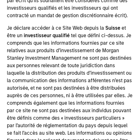
par écrit qu'ils souhaitent être considérés comme des
As of July 25, 2025. The above is provided for informational
investisseurs qualifiés et les investisseurs qui ont
and educational purposes only. There is no guarantee that
contracté un mandat de gestion discrétionnaire écrit).
the investment mentioned resulted in positive performance
(for realized holdings), or will perform well in the future (for
Je déclare accéder à ce Site Web depuis la
Suisse
et
current holdings). The trademarks and service marks above
être un
investisseur qualifié
tel que défini ci-dessus. Je
are the property of their respective owners. The information
on this website has not been authorized, sponsored, or
comprends que les informations fournies par ce site
otherwise approved by such owners. By clicking on any
relatives aux produits d’investissement de Morgan
links shown here, you agree that you are navigating to a
Stanley Investment Management ne sont pas destinées
third party site. We are providing these hyperlinks to you
aux personnes relevant de toute juridiction dans
only as a convenience and the inclusion of any hyperlink is
not and does not imply any endorsement, approval,
laquelle la distribution des produits d’investissement ou
investigation, verification or monitoring by us of any
la communication des informations afférentes n’est pas
information contained in any hyperlinked site. In no event
autorisée, et ne sont pas destinées à être distribuées
shall we be responsible for the information contained on
auprès de ces personnes, ni à être utilisées par elles. Je
the site or your use of such site.
comprends également que les informations fournies
par ce site ne sont pas destinées aux individus pouvant
être définis comme des « investisseurs particuliers »
par l’autorité de réglementation du pays depuis lequel
se fait l’accès au site web. Les informations ou opinions