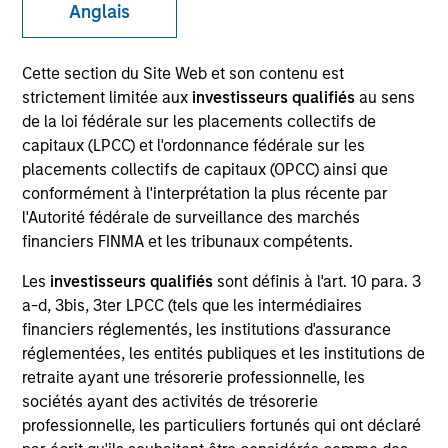
Anglais
Cette section du Site Web et son contenu est
Invested on
Nov 1988
strictement limitée aux
investisseurs qualifiés
au sens
de la loi fédérale sur les placements collectifs de
capitaux (LPCC) et l'ordonnance fédérale sur les
Transaction Type
Growth Carve-out
placements collectifs de capitaux (OPCC) ainsi que
conformément à l'interprétation la plus récente par
l'Autorité fédérale de surveillance des marchés
Realization Date
financiers FINMA et les tribunaux compétents.
Jan 2003
Les
investisseurs qualifiés
sont définis à l'art. 10 para. 3
Develops DEC VAX applications software.
Investment Team
a-d, 3bis, 3ter LPCC (tels que les intermédiaires
financiers réglementés, les institutions d'assurance
Morgan Stanley Expansion Capital
réglementées, les entités publiques et les institutions de
retraite ayant une trésorerie professionnelle, les
sociétés ayant des activités de trésorerie
professionnelle, les particuliers fortunés qui ont déclaré