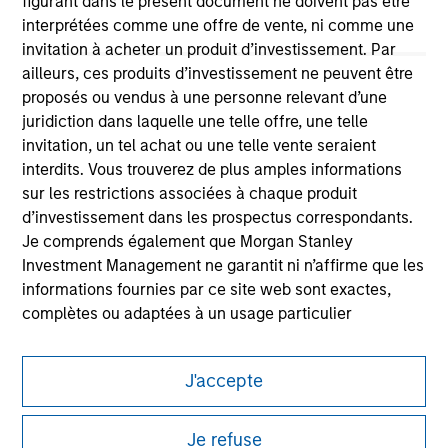
figurant dans le présent document ne doivent pas être
interprétées comme une offre de vente, ni comme une
invitation à acheter un produit d’investissement. Par
ailleurs, ces produits d’investissement ne peuvent être
proposés ou vendus à une personne relevant d’une
juridiction dans laquelle une telle offre, une telle
invitation, un tel achat ou une telle vente seraient
Morgan Stanley
interdits. Vous trouverez de plus amples informations
Morgan Stanley Careers
sur les restrictions associées à chaque produit
d’investissement dans les prospectus correspondants.
Je comprends également que Morgan Stanley
Investment Management ne garantit ni n’affirme que les
informations fournies par ce site web sont exactes,
complètes ou adaptées à un usage particulier
Ce document est une communication promotionnelle.
Les demandes de souscription d'actions de l'un des
Les utilisateurs sont invités à prendre connaissance des
Compartiments mentionnés sur le Site Internet ne
J'accepte
conditions d’utilisation avant d’engager toute procédure, car
celles-ci mentionnent des restrictions légales et réglementaires
doivent être faites que sur la base des informations
applicables à la diffusion des informations relatives aux produits
contenues dans le Prospectus, le Rapport annuel et le
Je refuse
d’investissement de Morgan Stanley Investment Management.