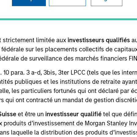
I
on Type
Realization Date
M
w-On
Jan 2002
business e-commerce website for product and
t strictement limitée aux
investisseurs qualifiés
au
e fédérale sur les placements collectifs de capit
té fédérale de surveillance des marchés financiers 
 for informational and educational purposes only. There is no 
ed holdings), or will perform well in the future (for current ho
rt. 10 para. 3 a-d, 3bis, 3ter LPCC (tels que les int
 owners. The information on this website has not been authori
 here, you agree that you are navigating to a third party site.
ités publiques et les institutions de retraite ayant
any hyperlink is not and does not imply any endorsement, appro
ed in any hyperlinked site. In no event shall we be responsible
lle, les particuliers fortunés qui ont déclaré par 
urs qui ont contracté un mandat de gestion discrétio
Suisse
et être un
investisseur qualifié
tel que défi
 aux produits d’investissement de Morgan Stanley
dans laquelle la distribution des produits d’inves
ley