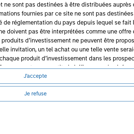
et ne sont pas destinées à être distribuées auprès 
ley Careers
mations fournies par ce site ne sont pas destinée
ité de réglementation du pays depuis lequel se fait
ne doivent pas être interprétées comme une offre 
es produits d’investissement ne peuvent être prop
telle invitation, un tel achat ou une telle vente ser
 à chaque produit d’investissement dans les prosp
agement ne garantit ni n’affirme que les informa
articulier
itions d’utilisation avant d’engager toute
J'accepte
s et réglementaires applicables à la diffusion
un des Compartiments mentionnés sur le Site Intern
de Morgan Stanley Investment Management.
Je refuse
, le Rapport annuel et le Rapport semestriel respe
ponibles dans certaines juridictions ou pour
lisation pour de plus amples informations.
b sont, à la connaissance de Morgan Stanley Inve
la réalité et ne comportent aucune omission suscepti
ucune garantie d'exactitude n'est donnée et Morga