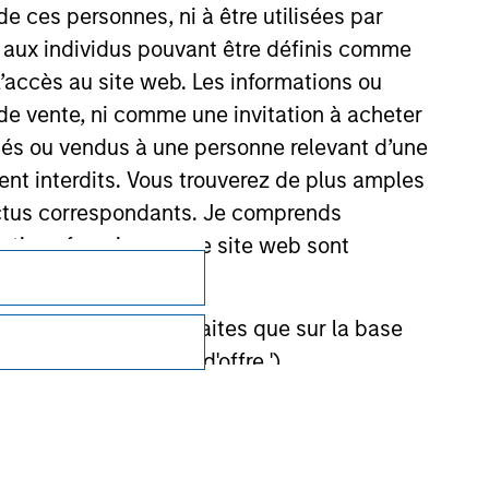
de ces personnes, ni à être utilisées par
s aux individus pouvant être définis comme
 l’accès au site web. Les informations ou
de vente, ni comme une invitation à acheter
osés ou vendus à une personne relevant d’une
aient interdits. Vous trouverez de plus amples
ectus correspondants. Je comprends
tions fournies par ce site web sont
Confidentialité
Your Privacy Choices
et ne doivent être faites que sur la base
Conditions d'utilisation
ctifs (' Documents d'offre ').
stment Management Limited (qui a dûment
ble d'affecter la portée et l'exactitude des
n Stanley Investment Management ou les