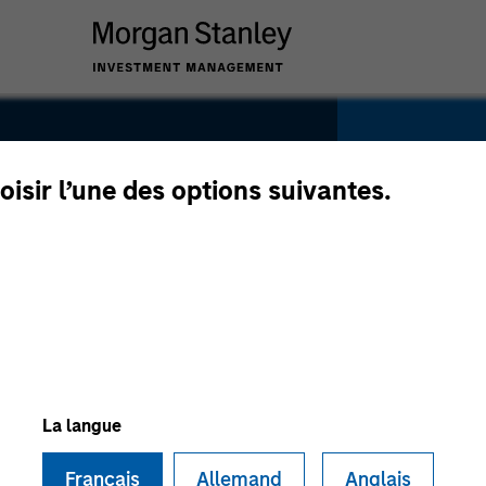
oisir l’une des options suivantes.
om
SECTOR
Consume
La langue
Français
Allemand
Anglais