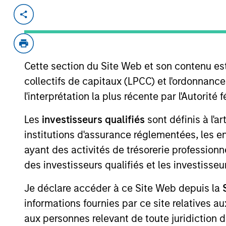
Invested on
Transacti
Dec 1999
Follo
Business-to-consumer/business-to-
service queries.
Cette section du Site Web et son contenu es
collectifs de capitaux (LPCC) et l'ordonnanc
l'interprétation la plus récente par l'Autori
As of July 25, 2025. The above is provided
resulted in positive performance (for realiz
Les
investisseurs qualifiés
sont définis à l'a
above are the property of their respective
such owners. By clicking on any links shown
institutions d'assurance réglementées, les ent
only as a convenience and the inclusion of 
monitoring by us of any information contain
ayant des activités de trésorerie professionne
or your use of such site.
des investisseurs qualifiés et les investisse
Je déclare accéder à ce Site Web depuis la
informations fournies par ce site relatives
aux personnes relevant de toute juridiction 
Morgan Stan