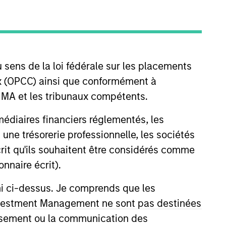
nvestment Team
organ Stanley Expansion Capital
 sens de la loi fédérale sur les placements
aux (OPCC) ainsi que conformément à
FINMA et les tribunaux compétents.
guarantee that the investment mentioned
ldings). The trademarks and service marks
ermédiaires financiers réglementés, les
zed, sponsored, or otherwise approved by
 We are providing these hyperlinks to you
 une trésorerie professionnelle, les sociétés
val, investigation, verification or
 for the information contained on the site
écrit qu'ils souhaitent être considérés comme
nnaire écrit).
ni ci-dessus. Je comprends que les
 Investment Management ne sont pas destinées
tissement ou la communication des