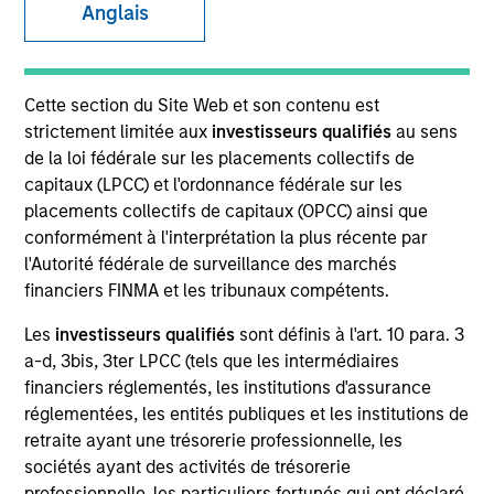
Anglais
SECTOR
Cette section du Site Web et son contenu est
Technology
strictement limitée aux
investisseurs qualifiés
au sens
de la loi fédérale sur les placements collectifs de
capitaux (LPCC) et l'ordonnance fédérale sur les
placements collectifs de capitaux (OPCC) ainsi que
conformément à l'interprétation la plus récente par
Invested on
l'Autorité fédérale de surveillance des marchés
Mar 2025
financiers FINMA et les tribunaux compétents.
Reps is Enterprise AI built for Execution Readiness.
Les
investisseurs qualifiés
sont définis à l'art. 10 para. 3
Execution is a muscle. Reps is how you build it. At AI
a-d, 3bis, 3ter LPCC (tels que les intermédiaires
speed, at enterprise scale.
financiers réglementés, les institutions d'assurance
View Current Employment Opportunities
réglementées, les entités publiques et les institutions de
retraite ayant une trésorerie professionnelle, les
View Site
sociétés ayant des activités de trésorerie
Investment Team
professionnelle, les particuliers fortunés qui ont déclaré