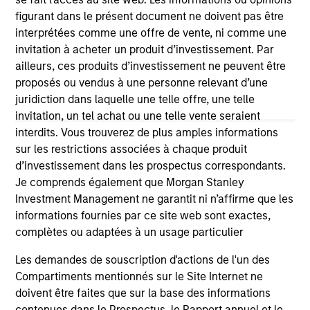
information contained in any hyperlinked site. In no event
figurant dans le présent document ne doivent pas être
shall we be responsible for the information contained on
interprétées comme une offre de vente, ni comme une
the site or your use of such site.
invitation à acheter un produit d’investissement. Par
ailleurs, ces produits d’investissement ne peuvent être
proposés ou vendus à une personne relevant d’une
juridiction dans laquelle une telle offre, une telle
invitation, un tel achat ou une telle vente seraient
interdits. Vous trouverez de plus amples informations
sur les restrictions associées à chaque produit
d’investissement dans les prospectus correspondants.
Je comprends également que Morgan Stanley
Investment Management ne garantit ni n’affirme que les
informations fournies par ce site web sont exactes,
complètes ou adaptées à un usage particulier
Morgan Stanley
Les demandes de souscription d'actions de l'un des
Morgan Stanley Careers
Compartiments mentionnés sur le Site Internet ne
doivent être faites que sur la base des informations
contenues dans le Prospectus, le Rapport annuel et le