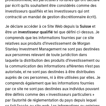
Morgan Stanley Next Level
par écrit qu'ils souhaitent être considérés comme des
investisseurs qualifiés et les investisseurs qui ont
contracté un mandat de gestion discrétionnaire écrit).
Je déclare accéder à ce Site Web depuis la
Suisse
et
être un
investisseur qualifié
tel que défini ci-dessus. Je
comprends que les informations fournies par ce site
relatives aux produits d’investissement de Morgan
Stanley Investment Management ne sont pas destinées
As of July 25, 2025. The above is provided for informational
aux personnes relevant de toute juridiction dans
and educational purposes only. There is no guarantee that
laquelle la distribution des produits d’investissement ou
the investment mentioned resulted in positive performance
(for realized holdings), or will perform well in the future (for
la communication des informations afférentes n’est pas
current holdings). The trademarks and service marks above
autorisée, et ne sont pas destinées à être distribuées
are the property of their respective owners. The information
auprès de ces personnes, ni à être utilisées par elles. Je
on this website has not been authorized, sponsored, or
comprends également que les informations fournies
otherwise approved by such owners. By clicking on any
links shown here, you agree that you are navigating to a
par ce site ne sont pas destinées aux individus pouvant
third party site. We are providing these hyperlinks to you
être définis comme des « investisseurs particuliers »
only as a convenience and the inclusion of any hyperlink is
par l’autorité de réglementation du pays depuis lequel
not and does not imply any endorsement, approval,
investigation, verification or monitoring by us of any
se fait l’accès au site web. Les informations ou opinions