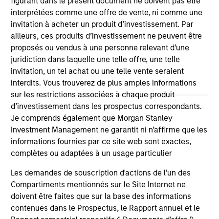
figurant dans le présent document ne doivent pas être
owners. By clicking on any links shown here, you agree that
interprétées comme une offre de vente, ni comme une
you are navigating to a third party site. We are providing
these hyperlinks to you only as a convenience and the
invitation à acheter un produit d’investissement. Par
inclusion of any hyperlink is not and does not imply any
ailleurs, ces produits d’investissement ne peuvent être
endorsement, approval, investigation, verification or
proposés ou vendus à une personne relevant d’une
monitoring by us of any information contained in any
juridiction dans laquelle une telle offre, une telle
hyperlinked site. In no event shall we be responsible for the
information contained on the site or your use of such site
invitation, un tel achat ou une telle vente seraient
interdits. Vous trouverez de plus amples informations
sur les restrictions associées à chaque produit
d’investissement dans les prospectus correspondants.
Je comprends également que Morgan Stanley
Investment Management ne garantit ni n’affirme que les
informations fournies par ce site web sont exactes,
complètes ou adaptées à un usage particulier
Les demandes de souscription d'actions de l'un des
Compartiments mentionnés sur le Site Internet ne
doivent être faites que sur la base des informations
contenues dans le Prospectus, le Rapport annuel et le
Morgan Stanley