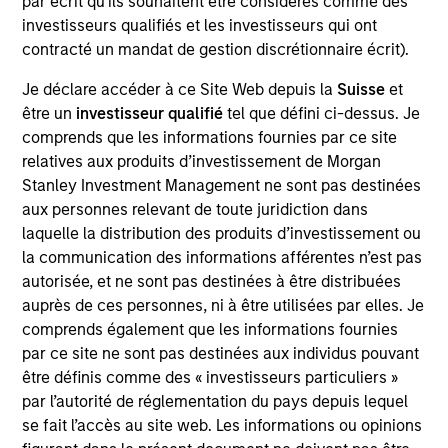
par écrit qu'ils souhaitent être considérés comme des
Red Oak is an 800 megawatt, baseload, gas-fired
investisseurs qualifiés et les investisseurs qui ont
power plant located in the Northeastern United
contracté un mandat de gestion discrétionnaire écrit).
States that has been in operation since 2002.
Investment Team
Je déclare accéder à ce Site Web depuis la
Suisse
et
Morgan Stanley Infrastructure Partners
être un
investisseur qualifié
tel que défini ci-dessus. Je
comprends que les informations fournies par ce site
relatives aux produits d’investissement de Morgan
Stanley Investment Management ne sont pas destinées
aux personnes relevant de toute juridiction dans
laquelle la distribution des produits d’investissement ou
la communication des informations afférentes n’est pas
autorisée, et ne sont pas destinées à être distribuées
As of August 21, 2025. The above is provided for
auprès de ces personnes, ni à être utilisées par elles. Je
informational and educational purposes only. There is no
comprends également que les informations fournies
guarantee that the investment mentioned resulted in
par ce site ne sont pas destinées aux individus pouvant
positive performance (for realized holdings), or will perform
être définis comme des « investisseurs particuliers »
well in the future (for current holdings). The trademarks and
service marks above are the property of their respective
par l’autorité de réglementation du pays depuis lequel
owners. The information on this website has not been
se fait l’accès au site web. Les informations ou opinions
authorized, sponsored, or otherwise approved by such