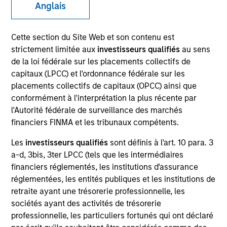
Anglais
Cette section du Site Web et son contenu est
SECTOR
strictement limitée aux
investisseurs qualifiés
au sens
Power Generation
de la loi fédérale sur les placements collectifs de
capitaux (LPCC) et l'ordonnance fédérale sur les
placements collectifs de capitaux (OPCC) ainsi que
COUNTRY
conformément à l'interprétation la plus récente par
United States
l'Autorité fédérale de surveillance des marchés
financiers FINMA et les tribunaux compétents.
Les
investisseurs qualifiés
sont définis à l'art. 10 para. 3
a-d, 3bis, 3ter LPCC (tels que les intermédiaires
Invested on
financiers réglementés, les institutions d'assurance
Jun 2017
réglementées, les entités publiques et les institutions de
retraite ayant une trésorerie professionnelle, les
Realization Date
sociétés ayant des activités de trésorerie
Sep 2025
professionnelle, les particuliers fortunés qui ont déclaré