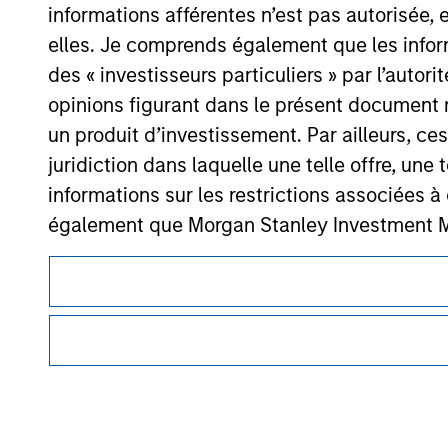
informations afférentes n’est pas autorisée, 
Morgan Stan
elles. Je comprends également que les infor
Morgan Stan
des « investisseurs particuliers » par l’autor
opinions figurant dans le présent document 
un produit d’investissement. Par ailleurs, c
juridiction dans laquelle une telle offre, une 
informations sur les restrictions associées
également que Morgan Stanley Investment Man
Ce document est une communication promotionnelle.
exactes, complètes ou adaptées à un usage p
Les utilisateurs sont invités à prendre connaissance des cond
Les demandes de souscription d'actions de l'
procédure, car celles-ci mentionnent des restrictions légale
des informations contenues dans le Prospectus
des informations relatives aux produits d’investissement 
Les informations présentées sur le site We
Les services décrits sur ce site Web peuvent ne pas être dis
certaines personnes. Merci de consulter nos conditions d’uti
veillé à ce que ce soit le cas), conformes à 
informations ainsi présentées. Toutefois, a