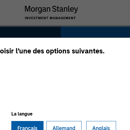
SECTOR
Consumer
oisir l’une des options suivantes.
m
COUNTRY
United States
La langue
Français
Allemand
Anglais