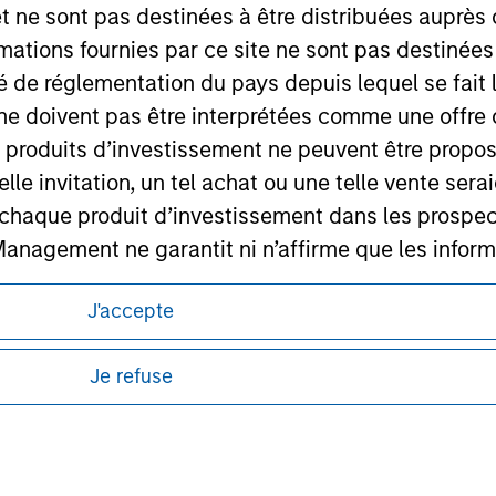
et ne sont pas destinées à être distribuées auprès 
ley
mations fournies par ce site ne sont pas destinée
ley Careers
ité de réglementation du pays depuis lequel se fait
ne doivent pas être interprétées comme une offre 
es produits d’investissement ne peuvent être prop
telle invitation, un tel achat ou une telle vente ser
 à chaque produit d’investissement dans les prosp
agement ne garantit ni n’affirme que les informa
articulier
J'accepte
itions d’utilisation avant d’engager toute
un des Compartiments mentionnés sur le Site Intern
s et réglementaires applicables à la diffusion
, le Rapport annuel et le Rapport semestriel respe
de Morgan Stanley Investment Management.
Je refuse
b sont, à la connaissance de Morgan Stanley Inve
ponibles dans certaines juridictions ou pour
lisation pour de plus amples informations.
la réalité et ne comportent aucune omission suscepti
ucune garantie d'exactitude n'est donnée et Morga