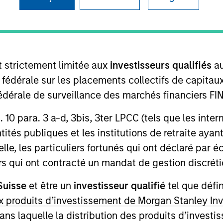
I
on Type
Realization Date
M
w-On
Jan 2000
he internet.
t strictement limitée aux
investisseurs qualifiés
au
e fédérale sur les placements collectifs de capit
té fédérale de surveillance des marchés financiers 
 for informational and educational purposes only. There is no 
rt. 10 para. 3 a-d, 3bis, 3ter LPCC (tels que les int
ed holdings), or will perform well in the future (for current ho
ités publiques et les institutions de retraite ayant
 owners. The information on this website has not been authori
 here, you agree that you are navigating to a third party site.
lle, les particuliers fortunés qui ont déclaré par 
any hyperlink is not and does not imply any endorsement, appro
urs qui ont contracté un mandat de gestion discrétio
ed in any hyperlinked site. In no event shall we be responsible
Suisse
et être un
investisseur qualifié
tel que défi
 aux produits d’investissement de Morgan Stanley
dans laquelle la distribution des produits d’inves