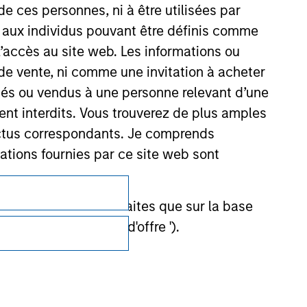
de ces personnes, ni à être utilisées par
s aux individus pouvant être définis comme
 l’accès au site web. Les informations ou
de vente, ni comme une invitation à acheter
osés ou vendus à une personne relevant d’une
aient interdits. Vous trouverez de plus amples
ectus correspondants. Je comprends
tions fournies par ce site web sont
Confidentialité
et ne doivent être faites que sur la base
Your Privacy Choices
ctifs (' Documents d'offre ').
Conditions d'utilisation
stment Management Limited (qui a dûment
ble d'affecter la portée et l'exactitude des
n Stanley Investment Management ou les