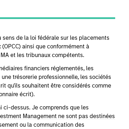
nvestment Team
organ Stanley Expansion Capital
 sens de la loi fédérale sur les placements
aux (OPCC) ainsi que conformément à
FINMA et les tribunaux compétents.
guarantee that the investment mentioned
ermédiaires financiers réglementés, les
ldings). The trademarks and service marks
 une trésorerie professionnelle, les sociétés
zed, sponsored, or otherwise approved by
 We are providing these hyperlinks to you
écrit qu'ils souhaitent être considérés comme
val, investigation, verification or
nnaire écrit).
 for the information contained on the site
ni ci-dessus. Je comprends que les
 Investment Management ne sont pas destinées
tissement ou la communication des