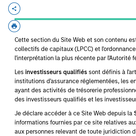
Invested on
Transacti
Aug 1998
Follo
Provides real estate information on t
Cette section du Site Web et son contenu es
View Site
collectifs de capitaux (LPCC) et l'ordonnanc
l'interprétation la plus récente par l'Autori
As of July 25, 2025. The above is provided
Les
investisseurs qualifiés
sont définis à l'a
resulted in positive performance (for realiz
institutions d'assurance réglementées, les ent
above are the property of their respective
such owners. By clicking on any links shown
ayant des activités de trésorerie professionne
only as a convenience and the inclusion of 
des investisseurs qualifiés et les investisse
monitoring by us of any information contain
or your use of such site.
Je déclare accéder à ce Site Web depuis la
informations fournies par ce site relatives
aux personnes relevant de toute juridiction 