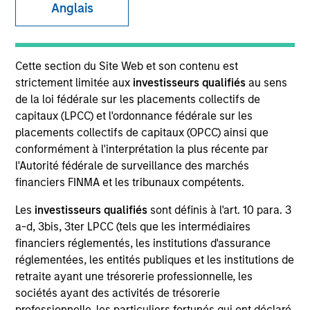
Anglais
SECTOR
Cette section du Site Web et son contenu est
Technology
strictement limitée aux
investisseurs qualifiés
au sens
de la loi fédérale sur les placements collectifs de
capitaux (LPCC) et l'ordonnance fédérale sur les
COUNTRY
placements collectifs de capitaux (OPCC) ainsi que
United States
conformément à l'interprétation la plus récente par
l'Autorité fédérale de surveillance des marchés
financiers FINMA et les tribunaux compétents.
Les
investisseurs qualifiés
sont définis à l'art. 10 para. 3
Invested on
a-d, 3bis, 3ter LPCC (tels que les intermédiaires
Feb 2024
financiers réglementés, les institutions d'assurance
réglementées, les entités publiques et les institutions de
Transaction Type
retraite ayant une trésorerie professionnelle, les
Follow-On
sociétés ayant des activités de trésorerie
professionnelle, les particuliers fortunés qui ont déclaré