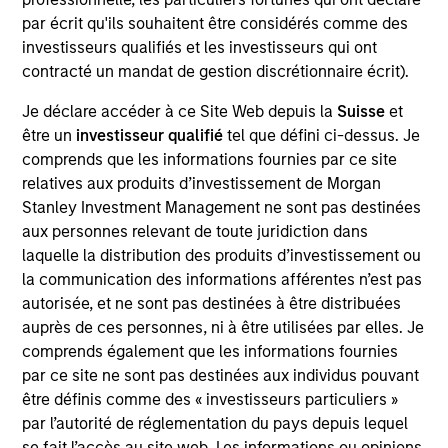
Openprise provides data orchestration and lead
par écrit qu'ils souhaitent être considérés comme des
management solutions for revenue operations teams
investisseurs qualifiés et les investisseurs qui ont
(sales, marketing, customer success) focused on
contracté un mandat de gestion discrétionnaire écrit).
addressing use cases such as data cleansing, data
enrichment, and lead routing
Je déclare accéder à ce Site Web depuis la
Suisse
et
View Current Employment Opportunities
être un
investisseur qualifié
tel que défini ci-dessus. Je
comprends que les informations fournies par ce site
View Site
relatives aux produits d’investissement de Morgan
Stanley Investment Management ne sont pas destinées
Board Membership
aux personnes relevant de toute juridiction dans
Pete D. Chung,
Steven Cao
laquelle la distribution des produits d’investissement ou
la communication des informations afférentes n’est pas
Investment Team
autorisée, et ne sont pas destinées à être distribuées
Morgan Stanley Expansion Capital
auprès de ces personnes, ni à être utilisées par elles. Je
comprends également que les informations fournies
par ce site ne sont pas destinées aux individus pouvant
être définis comme des « investisseurs particuliers »
par l’autorité de réglementation du pays depuis lequel
se fait l’accès au site web. Les informations ou opinions