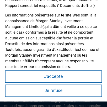
Rapport semestriel respectifs (' Documents d'offre ').
Les informations présentées sur le site Web sont, à la
connaissance de Morgan Stanley Investment
Management Limited (qui a dûment veillé à ce que ce
soit le cas), conformes à la réalité et ne comportent
aucune omission susceptible d'affecter la portée et
l'exactitude des informations ainsi présentées.
Morgan Stanley
Toutefois, aucune garantie d'exactitude n'est donnée et
Morgan Stanley Investment Management ou les
Morgan Stanley Careers
membres affiliés n'acceptent aucune responsabilité
pour toute erreur ou omission de tiers.
J'accepte
Les professionnels du secteur financier sont contraints
de respecter certaines obligations destinées à
Ce document est une communication promotionnelle.
empêcher l’utilisation de fonds d’investissement à des
Je refuse
fins de blanchiment d’argent. Par conséquent, une
Les utilisateurs sont invités à prendre connaissance des
procédure d’identification des souscripteurs est
conditions d’utilisation avant d’engager toute procédure, car
imposée. Morgan Stanley Investment Management
celles-ci mentionnent des restrictions légales et réglementaires