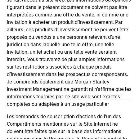
figurant dans le présent document ne doivent pas être
interprétées comme une offre de vente, ni comme une
As of July 25, 2025. The above is provided for informational
invitation à acheter un produit d’investissement. Par
and educational purposes only. There is no guarantee that
ailleurs, ces produits d’investissement ne peuvent être
the investment mentioned resulted in positive performance
proposés ou vendus à une personne relevant d’une
(for realized holdings), or will perform well in the future (for
current holdings). The trademarks and service marks above
juridiction dans laquelle une telle offre, une telle
are the property of their respective owners. The information
invitation, un tel achat ou une telle vente seraient
on this website has not been authorized, sponsored, or
interdits. Vous trouverez de plus amples informations
otherwise approved by such owners. By clicking on any
sur les restrictions associées à chaque produit
links shown here, you agree that you are navigating to a
third party site. We are providing these hyperlinks to you
d’investissement dans les prospectus correspondants.
only as a convenience and the inclusion of any hyperlink is
Je comprends également que Morgan Stanley
not and does not imply any endorsement, approval,
Investment Management ne garantit ni n’affirme que les
investigation, verification or monitoring by us of any
informations fournies par ce site web sont exactes,
information contained in any hyperlinked site. In no event
shall we be responsible for the information contained on
complètes ou adaptées à un usage particulier
the site or your use of such site.
Les demandes de souscription d'actions de l'un des
Compartiments mentionnés sur le Site Internet ne
doivent être faites que sur la base des informations
contenues dans le Prospectus, le Rapport annuel et le