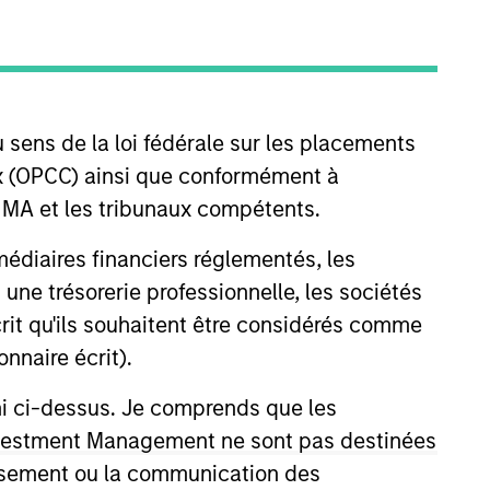
nvestment Team
organ Stanley Infrastructure
artners
 sens de la loi fédérale sur les placements
aux (OPCC) ainsi que conformément à
FINMA et les tribunaux compétents.
ermédiaires financiers réglementés, les
 une trésorerie professionnelle, les sociétés
écrit qu'ils souhaitent être considérés comme
nnaire écrit).
no guarantee that the investment mentioned
ldings). The trademarks and service marks
zed, sponsored, or otherwise approved by
ni ci-dessus. Je comprends que les
 We are providing these hyperlinks to you
 Investment Management ne sont pas destinées
val, investigation, verification or
 for the information contained on the site
tissement ou la communication des