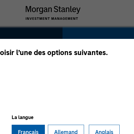
SECTOR
Transportation
oisir l’une des options suivantes.
n
COUNTRY
Australia
La langue
Français
Allemand
Anglais