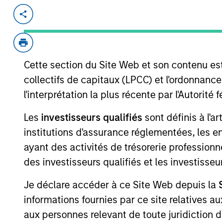
Invested on
Sep 2024
Onslow Iron Road Trust is the owner o
from the Onslow Iron ore project to As
Cette section du Site Web et son contenu es
Western Australia. Road Trust is co-
collectifs de capitaux (LPCC) et l'ordonnanc
majority owner of Onslow Iron. Road Tru
l'interprétation la plus récente par l'Autori
serving as the only corridor for Onslo
Mineral Resources’ 30+ year track rec
Les
investisseurs qualifiés
sont définis à l'a
solutions for tier-one global mining c
institutions d'assurance réglementées, les ent
ayant des activités de trésorerie professionne
des investisseurs qualifiés et les investisse
As of August 21, 2025. The above is provid
resulted in positive performance (for realiz
above are the property of their respective
Je déclare accéder à ce Site Web depuis la
such owners. By clicking on any links shown
informations fournies par ce site relatives
only as a convenience and the inclusion of 
monitoring by us of any information contain
aux personnes relevant de toute juridiction 
or your use of such site