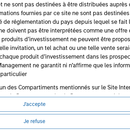
et ne sont pas destinées à être distribuées auprès 
mations fournies par ce site ne sont pas destinée
ité de réglementation du pays depuis lequel se fait
ne doivent pas être interprétées comme une offre 
ley
es produits d’investissement ne peuvent être prop
ley Careers
telle invitation, un tel achat ou une telle vente ser
 à chaque produit d’investissement dans les prosp
agement ne garantit ni n’affirme que les informa
articulier
un des Compartiments mentionnés sur le Site Intern
, le Rapport annuel et le Rapport semestriel respe
J'accepte
b sont, à la connaissance de Morgan Stanley Inve
itions d’utilisation avant d’engager toute
la réalité et ne comportent aucune omission suscepti
s et réglementaires applicables à la diffusion
Je refuse
de Morgan Stanley Investment Management.
ucune garantie d'exactitude n'est donnée et Morga