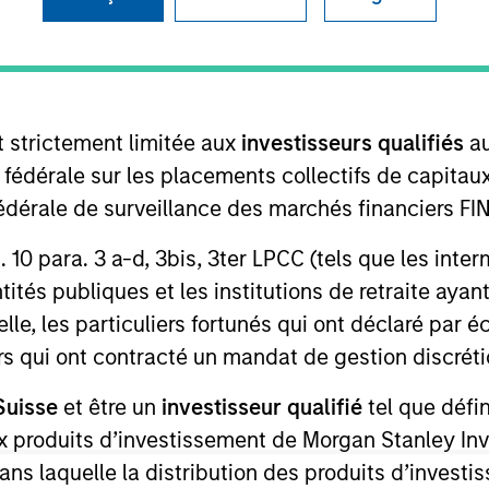
I
M
P
f an approximately 150-kilometer private haul road
hburton Port in the northwest Pilbara region of
t strictement limitée aux
investisseurs qualifiés
au
controlled and managed by Mineral Resources, the
e fédérale sur les placements collectifs de capit
st is a critical, transportation infrastructure asset
té fédérale de surveillance des marchés financiers 
w Iron’s deposits. Road Trust will be supported by
ord of delivering leading mining supply chain
rt. 10 para. 3 a-d, 3bis, 3ter LPCC (tels que les int
ompanies.
ités publiques et les institutions de retraite ayant
lle, les particuliers fortunés qui ont déclaré par 
urs qui ont contracté un mandat de gestion discrétio
ed for informational and educational purposes only. There is 
ed holdings), or will perform well in the future (for current ho
 owners. The information on this website has not been authori
Suisse
et être un
investisseur qualifié
tel que défi
 here, you agree that you are navigating to a third party site.
 aux produits d’investissement de Morgan Stanley
any hyperlink is not and does not imply any endorsement, appro
ed in any hyperlinked site. In no event shall we be responsible
dans laquelle la distribution des produits d’inves