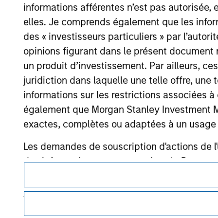
informations afférentes n’est pas autorisée, 
elles. Je comprends également que les infor
des « investisseurs particuliers » par l’autor
opinions figurant dans le présent document 
Morgan Stan
un produit d’investissement. Par ailleurs, c
Morgan Stan
juridiction dans laquelle une telle offre, une 
informations sur les restrictions associées
également que Morgan Stanley Investment Man
exactes, complètes ou adaptées à un usage p
Les demandes de souscription d'actions de l'
des informations contenues dans le Prospectus
Ce document est une communication promotionnelle.
Les informations présentées sur le site We
Les utilisateurs sont invités à prendre connaissance des cond
veillé à ce que ce soit le cas), conformes à 
procédure, car celles-ci mentionnent des restrictions légale
des informations relatives aux produits d’investissement 
informations ainsi présentées. Toutefois, a