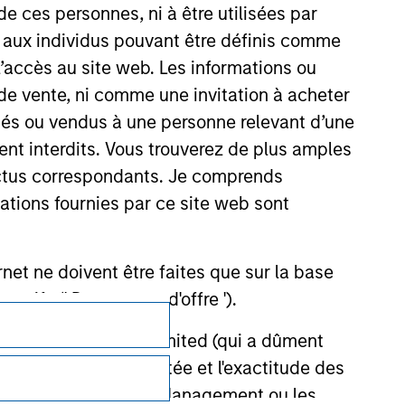
de ces personnes, ni à être utilisées par
s aux individus pouvant être définis comme
 l’accès au site web. Les informations ou
de vente, ni comme une invitation à acheter
osés ou vendus à une personne relevant d’une
aient interdits. Vous trouverez de plus amples
ectus correspondants. Je comprends
tions fournies par ce site web sont
et ne doivent être faites que sur la base
ctifs (' Documents d'offre ').
Confidentialité
stment Management Limited (qui a dûment
ble d'affecter la portée et l'exactitude des
Your Privacy Choices
n Stanley Investment Management ou les