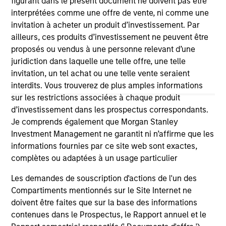
figurant dans le présent document ne doivent pas être
third party site. We are providing these hyperlinks to you
interprétées comme une offre de vente, ni comme une
only as a convenience and the inclusion of any hyperlink is
invitation à acheter un produit d’investissement. Par
not and does not imply any endorsement, approval,
investigation, verification or monitoring by us of any
ailleurs, ces produits d’investissement ne peuvent être
information contained in any hyperlinked site. In no event
proposés ou vendus à une personne relevant d’une
shall we be responsible for the information contained on
juridiction dans laquelle une telle offre, une telle
the site or your use of such site.
invitation, un tel achat ou une telle vente seraient
interdits. Vous trouverez de plus amples informations
sur les restrictions associées à chaque produit
d’investissement dans les prospectus correspondants.
Je comprends également que Morgan Stanley
Investment Management ne garantit ni n’affirme que les
informations fournies par ce site web sont exactes,
complètes ou adaptées à un usage particulier
Les demandes de souscription d'actions de l'un des
Compartiments mentionnés sur le Site Internet ne
doivent être faites que sur la base des informations
Morgan Stanley
contenues dans le Prospectus, le Rapport annuel et le