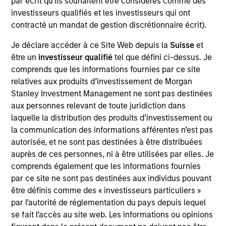
par écrit qu'ils souhaitent être considérés comme des
Realization Date
investisseurs qualifiés et les investisseurs qui ont
Jan 2004
contracté un mandat de gestion discrétionnaire écrit).
Develops nitric oxide enhanced medicines.
Je déclare accéder à ce Site Web depuis la
Suisse
et
(NASDAQ:NTMD).
être un
investisseur qualifié
tel que défini ci-dessus. Je
Investment Team
comprends que les informations fournies par ce site
Morgan Stanley Expansion Capital
relatives aux produits d’investissement de Morgan
Stanley Investment Management ne sont pas destinées
aux personnes relevant de toute juridiction dans
laquelle la distribution des produits d’investissement ou
la communication des informations afférentes n’est pas
autorisée, et ne sont pas destinées à être distribuées
As of July 25, 2025. The above is provided for informational
auprès de ces personnes, ni à être utilisées par elles. Je
and educational purposes only. There is no guarantee that
the investment mentioned resulted in positive performance
comprends également que les informations fournies
(for realized holdings), or will perform well in the future (for
par ce site ne sont pas destinées aux individus pouvant
current holdings). The trademarks and service marks above
être définis comme des « investisseurs particuliers »
are the property of their respective owners. The information
par l’autorité de réglementation du pays depuis lequel
on this website has not been authorized, sponsored, or
otherwise approved by such owners. By clicking on any
se fait l’accès au site web. Les informations ou opinions
links shown here, you agree that you are navigating to a