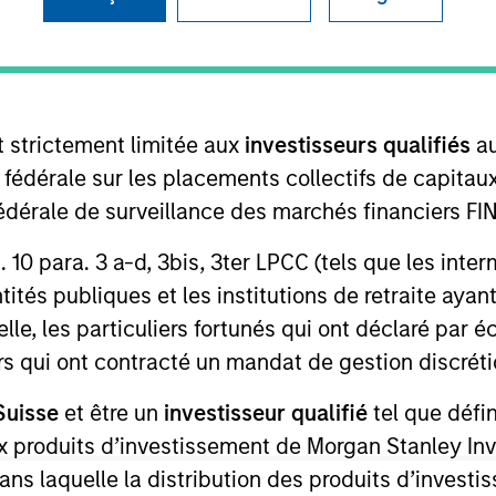
I
on Type
Realization Date
M
w-On
Jan 1996
to treat pain.
t strictement limitée aux
investisseurs qualifiés
au
e fédérale sur les placements collectifs de capit
 for informational and educational purposes only. There is no 
té fédérale de surveillance des marchés financiers 
ed holdings), or will perform well in the future (for current ho
 owners. The information on this website has not been authori
rt. 10 para. 3 a-d, 3bis, 3ter LPCC (tels que les int
 here, you agree that you are navigating to a third party site.
any hyperlink is not and does not imply any endorsement, appro
ités publiques et les institutions de retraite ayant
ed in any hyperlinked site. In no event shall we be responsible
lle, les particuliers fortunés qui ont déclaré par 
urs qui ont contracté un mandat de gestion discrétio
Suisse
et être un
investisseur qualifié
tel que défi
 aux produits d’investissement de Morgan Stanley
ley
dans laquelle la distribution des produits d’inves