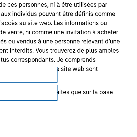
de ces personnes, ni à être utilisées par
s aux individus pouvant être définis comme
 l’accès au site web. Les informations ou
de vente, ni comme une invitation à acheter
osés ou vendus à une personne relevant d’une
aient interdits. Vous trouverez de plus amples
ectus correspondants. Je comprends
Confidentialité
tions fournies par ce site web sont
Your Privacy Choices
et ne doivent être faites que sur la base
Conditions d'utilisation
ctifs (' Documents d'offre ').
stment Management Limited (qui a dûment
ble d'affecter la portée et l'exactitude des
n Stanley Investment Management ou les