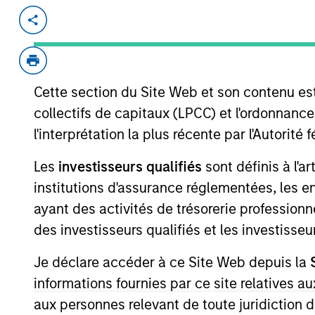
Invested on
Transacti
Nov 1989
Follo
Produces small peptide therapeutics 
Cette section du Site Web et son contenu es
collectifs de capitaux (LPCC) et l'ordonnanc
As of July 25, 2025. The above is provided
l'interprétation la plus récente par l'Autori
resulted in positive performance (for realiz
above are the property of their respective
Les
investisseurs qualifiés
sont définis à l'a
such owners. By clicking on any links shown
only as a convenience and the inclusion of 
institutions d'assurance réglementées, les ent
monitoring by us of any information contain
ayant des activités de trésorerie professionne
or your use of such site.
des investisseurs qualifiés et les investisse
Je déclare accéder à ce Site Web depuis la
informations fournies par ce site relatives
Morgan Stan
aux personnes relevant de toute juridiction 