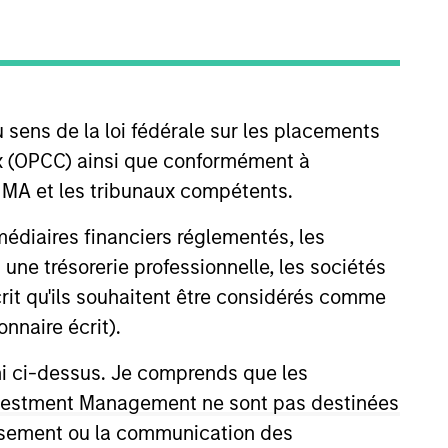
nvestment Team
organ Stanley Expansion Capital
 sens de la loi fédérale sur les placements
aux (OPCC) ainsi que conformément à
guarantee that the investment mentioned
FINMA et les tribunaux compétents.
ldings). The trademarks and service marks
zed, sponsored, or otherwise approved by
ermédiaires financiers réglementés, les
 We are providing these hyperlinks to you
val, investigation, verification or
 une trésorerie professionnelle, les sociétés
 for the information contained on the site
écrit qu'ils souhaitent être considérés comme
nnaire écrit).
ni ci-dessus. Je comprends que les
 Investment Management ne sont pas destinées
tissement ou la communication des