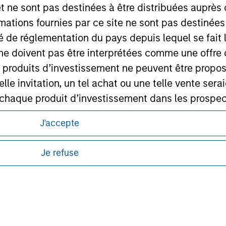
et ne sont pas destinées à être distribuées auprès 
ley Careers
mations fournies par ce site ne sont pas destinée
ité de réglementation du pays depuis lequel se fait
ne doivent pas être interprétées comme une offre 
es produits d’investissement ne peuvent être prop
telle invitation, un tel achat ou une telle vente ser
 à chaque produit d’investissement dans les prosp
agement ne garantit ni n’affirme que les informa
itions d’utilisation avant d’engager toute
J'accepte
articulier
s et réglementaires applicables à la diffusion
de Morgan Stanley Investment Management.
un des Compartiments mentionnés sur le Site Intern
Je refuse
ponibles dans certaines juridictions ou pour
, le Rapport annuel et le Rapport semestriel respe
lisation pour de plus amples informations.
b sont, à la connaissance de Morgan Stanley Inve
la réalité et ne comportent aucune omission suscepti
ucune garantie d'exactitude n'est donnée et Morga