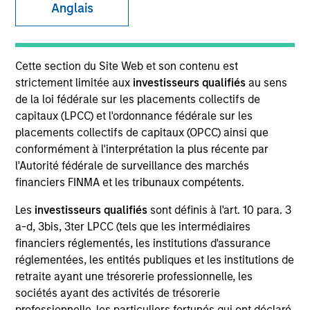
Anglais
Invested on
Apr 2000
Cette section du Site Web et son contenu est
strictement limitée aux
investisseurs qualifiés
au sens
de la loi fédérale sur les placements collectifs de
Transaction Type
capitaux (LPCC) et l'ordonnance fédérale sur les
First Institutional
placements collectifs de capitaux (OPCC) ainsi que
conformément à l'interprétation la plus récente par
Realization Date
l'Autorité fédérale de surveillance des marchés
Jan 2003
financiers FINMA et les tribunaux compétents.
Provides corporate IP services in Italy.
Les
investisseurs qualifiés
sont définis à l'art. 10 para. 3
Investment Team
a-d, 3bis, 3ter LPCC (tels que les intermédiaires
Morgan Stanley Expansion Capital
financiers réglementés, les institutions d'assurance
réglementées, les entités publiques et les institutions de
retraite ayant une trésorerie professionnelle, les
sociétés ayant des activités de trésorerie
professionnelle, les particuliers fortunés qui ont déclaré