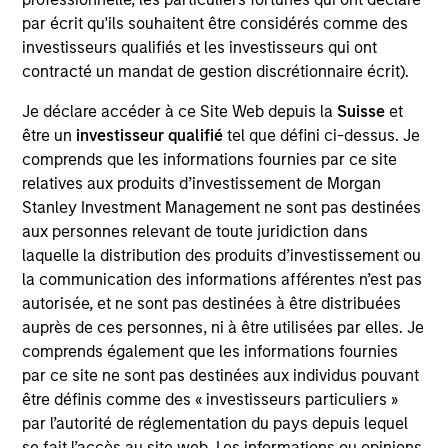
As of July 25, 2025. The above is provided for informational
par écrit qu'ils souhaitent être considérés comme des
and educational purposes only. There is no guarantee that
investisseurs qualifiés et les investisseurs qui ont
the investment mentioned resulted in positive performance
contracté un mandat de gestion discrétionnaire écrit).
(for realized holdings), or will perform well in the future (for
current holdings). The trademarks and service marks above
Je déclare accéder à ce Site Web depuis la
Suisse
et
are the property of their respective owners. The information
être un
investisseur qualifié
tel que défini ci-dessus. Je
on this website has not been authorized, sponsored, or
otherwise approved by such owners. By clicking on any
comprends que les informations fournies par ce site
links shown here, you agree that you are navigating to a
relatives aux produits d’investissement de Morgan
third party site. We are providing these hyperlinks to you
Stanley Investment Management ne sont pas destinées
only as a convenience and the inclusion of any hyperlink is
aux personnes relevant de toute juridiction dans
not and does not imply any endorsement, approval,
investigation, verification or monitoring by us of any
laquelle la distribution des produits d’investissement ou
information contained in any hyperlinked site. In no event
la communication des informations afférentes n’est pas
shall we be responsible for the information contained on
autorisée, et ne sont pas destinées à être distribuées
the site or your use of such site.
auprès de ces personnes, ni à être utilisées par elles. Je
comprends également que les informations fournies
par ce site ne sont pas destinées aux individus pouvant
être définis comme des « investisseurs particuliers »
par l’autorité de réglementation du pays depuis lequel
se fait l’accès au site web. Les informations ou opinions