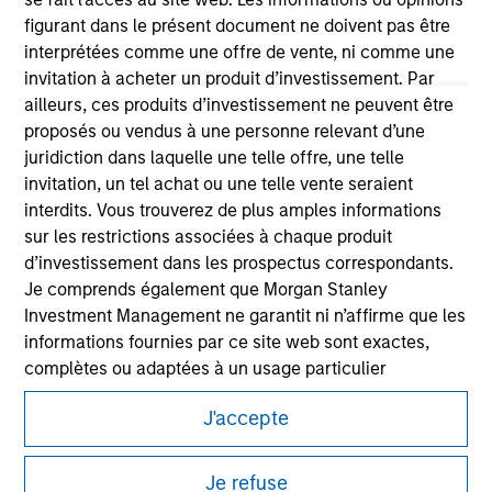
figurant dans le présent document ne doivent pas être
interprétées comme une offre de vente, ni comme une
invitation à acheter un produit d’investissement. Par
ailleurs, ces produits d’investissement ne peuvent être
proposés ou vendus à une personne relevant d’une
juridiction dans laquelle une telle offre, une telle
Morgan Stanley
invitation, un tel achat ou une telle vente seraient
Morgan Stanley Careers
interdits. Vous trouverez de plus amples informations
sur les restrictions associées à chaque produit
d’investissement dans les prospectus correspondants.
Je comprends également que Morgan Stanley
Investment Management ne garantit ni n’affirme que les
informations fournies par ce site web sont exactes,
Ce document est une communication promotionnelle.
complètes ou adaptées à un usage particulier
Les utilisateurs sont invités à prendre connaissance des
Les demandes de souscription d'actions de l'un des
J'accepte
conditions d’utilisation avant d’engager toute procédure, car
Compartiments mentionnés sur le Site Internet ne
celles-ci mentionnent des restrictions légales et réglementaires
applicables à la diffusion des informations relatives aux produits
doivent être faites que sur la base des informations
Je refuse
d’investissement de Morgan Stanley Investment Management.
contenues dans le Prospectus, le Rapport annuel et le