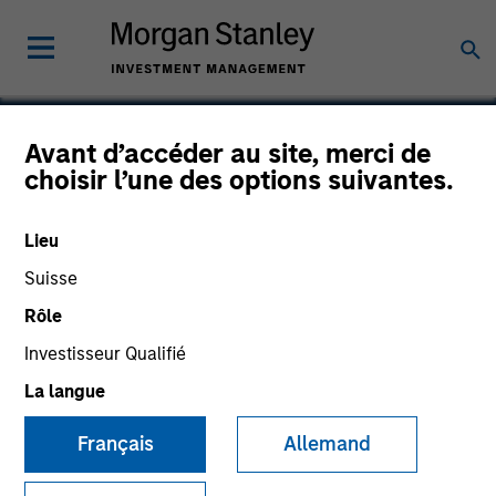
Avant d’accéder au site, merci de
choisir l’une des options suivantes.
Netscalibur
Lieu
Suisse
Rôle
SECTOR
Technology
Investisseur Qualifié
La langue
COUNTRY
Français
Allemand
Italy