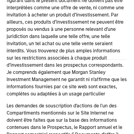
figurant dans le présent document ne doivent pas être
links shown here, you agree that you are navigating to a
interprétées comme une offre de vente, ni comme une
third party site. We are providing these hyperlinks to you
invitation à acheter un produit d’investissement. Par
only as a convenience and the inclusion of any hyperlink is
ailleurs, ces produits d’investissement ne peuvent être
not and does not imply any endorsement, approval,
investigation, verification or monitoring by us of any
proposés ou vendus à une personne relevant d’une
information contained in any hyperlinked site. In no event
juridiction dans laquelle une telle offre, une telle
shall we be responsible for the information contained on
invitation, un tel achat ou une telle vente seraient
the site or your use of such site.
interdits. Vous trouverez de plus amples informations
sur les restrictions associées à chaque produit
d’investissement dans les prospectus correspondants.
Je comprends également que Morgan Stanley
Investment Management ne garantit ni n’affirme que les
informations fournies par ce site web sont exactes,
complètes ou adaptées à un usage particulier
Les demandes de souscription d'actions de l'un des
Compartiments mentionnés sur le Site Internet ne
doivent être faites que sur la base des informations
contenues dans le Prospectus, le Rapport annuel et le
Morgan Stanley