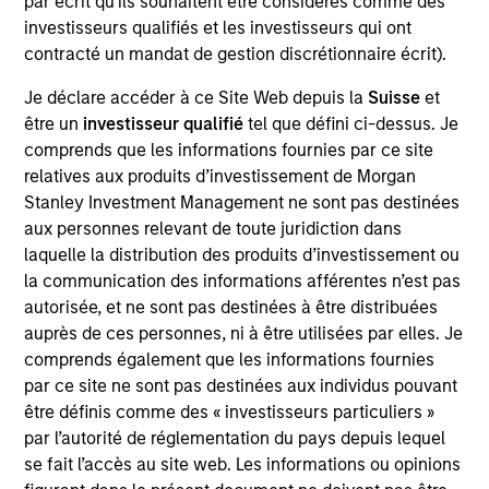
par écrit qu'ils souhaitent être considérés comme des
Realization Date
investisseurs qualifiés et les investisseurs qui ont
Jan 2007
contracté un mandat de gestion discrétionnaire écrit).
Healogics, previously known as National Healing
Je déclare accéder à ce Site Web depuis la
Suisse
et
Corporation, was the second largest wound management
être un
investisseur qualifié
tel que défini ci-dessus. Je
company in the U.S.
comprends que les informations fournies par ce site
Investment Team
relatives aux produits d’investissement de Morgan
Morgan Stanley Expansion Capital
Stanley Investment Management ne sont pas destinées
aux personnes relevant de toute juridiction dans
laquelle la distribution des produits d’investissement ou
la communication des informations afférentes n’est pas
autorisée, et ne sont pas destinées à être distribuées
auprès de ces personnes, ni à être utilisées par elles. Je
As of July 25, 2025. The above is provided for informational
comprends également que les informations fournies
and educational purposes only. There is no guarantee that
the investment mentioned resulted in positive performance
par ce site ne sont pas destinées aux individus pouvant
(for realized holdings), or will perform well in the future (for
être définis comme des « investisseurs particuliers »
current holdings). The trademarks and service marks above
par l’autorité de réglementation du pays depuis lequel
are the property of their respective owners. The information
se fait l’accès au site web. Les informations ou opinions
on this website has not been authorized, sponsored, or
otherwise approved by such owners. By clicking on any