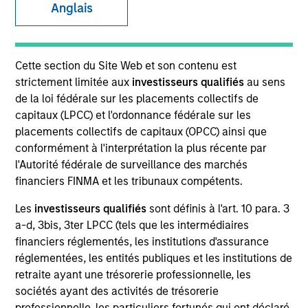
Anglais
SECTOR
Cette section du Site Web et son contenu est
Healthcare
strictement limitée aux
investisseurs qualifiés
au sens
de la loi fédérale sur les placements collectifs de
capitaux (LPCC) et l'ordonnance fédérale sur les
COUNTRY
placements collectifs de capitaux (OPCC) ainsi que
United States
conformément à l'interprétation la plus récente par
l'Autorité fédérale de surveillance des marchés
financiers FINMA et les tribunaux compétents.
Les
investisseurs qualifiés
sont définis à l'art. 10 para. 3
Invested on
a-d, 3bis, 3ter LPCC (tels que les intermédiaires
Nov 2012
financiers réglementés, les institutions d'assurance
réglementées, les entités publiques et les institutions de
Transaction Type
retraite ayant une trésorerie professionnelle, les
Follow-On
sociétés ayant des activités de trésorerie
professionnelle, les particuliers fortunés qui ont déclaré