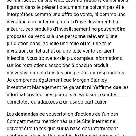
figurant dans le présent document ne doivent pas être
interprétées comme une offre de vente, ni comme une
As of July 25, 2025. The above is provided for informational
invitation à acheter un produit d’investissement. Par
and educational purposes only. There is no guarantee that
ailleurs, ces produits d’investissement ne peuvent être
the investment mentioned resulted in positive performance
(for realized holdings), or will perform well in the future (for
proposés ou vendus à une personne relevant d’une
current holdings). The trademarks and service marks above
juridiction dans laquelle une telle offre, une telle
are the property of their respective owners. The information
invitation, un tel achat ou une telle vente seraient
on this website has not been authorized, sponsored, or
interdits. Vous trouverez de plus amples informations
otherwise approved by such owners. By clicking on any
links shown here, you agree that you are navigating to a
sur les restrictions associées à chaque produit
third party site. We are providing these hyperlinks to you
d’investissement dans les prospectus correspondants.
only as a convenience and the inclusion of any hyperlink is
Je comprends également que Morgan Stanley
not and does not imply any endorsement, approval,
Investment Management ne garantit ni n’affirme que les
investigation, verification or monitoring by us of any
information contained in any hyperlinked site. In no event
informations fournies par ce site web sont exactes,
shall we be responsible for the information contained on
complètes ou adaptées à un usage particulier
the site or your use of such site.
Les demandes de souscription d'actions de l'un des
Compartiments mentionnés sur le Site Internet ne
doivent être faites que sur la base des informations
contenues dans le Prospectus, le Rapport annuel et le