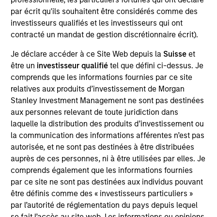
Realization Date
par écrit qu'ils souhaitent être considérés comme des
May 2019
investisseurs qualifiés et les investisseurs qui ont
contracté un mandat de gestion discrétionnaire écrit).
Provides life science tools and develops molecular
diagnostics.
Je déclare accéder à ce Site Web depuis la
Suisse
et
View Current Employment Opportunities
être un
investisseur qualifié
tel que défini ci-dessus. Je
comprends que les informations fournies par ce site
View Site
relatives aux produits d’investissement de Morgan
Stanley Investment Management ne sont pas destinées
Board Membership
aux personnes relevant de toute juridiction dans
Melissa Daniels
laquelle la distribution des produits d’investissement ou
la communication des informations afférentes n’est pas
Investment Team
autorisée, et ne sont pas destinées à être distribuées
Morgan Stanley Expansion Capital
auprès de ces personnes, ni à être utilisées par elles. Je
comprends également que les informations fournies
par ce site ne sont pas destinées aux individus pouvant
être définis comme des « investisseurs particuliers »
par l’autorité de réglementation du pays depuis lequel
se fait l’accès au site web. Les informations ou opinions