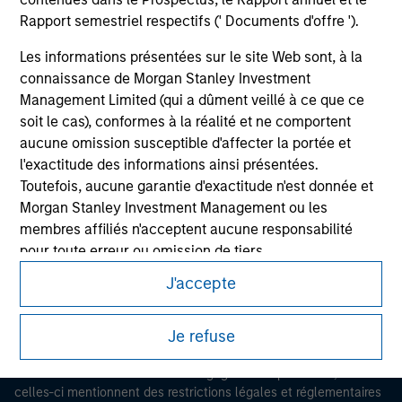
Rapport semestriel respectifs (' Documents d'offre ').
Les informations présentées sur le site Web sont, à la
connaissance de Morgan Stanley Investment
Management Limited (qui a dûment veillé à ce que ce
soit le cas), conformes à la réalité et ne comportent
aucune omission susceptible d'affecter la portée et
l'exactitude des informations ainsi présentées.
Morgan Stanley
Toutefois, aucune garantie d'exactitude n'est donnée et
Morgan Stanley Careers
Morgan Stanley Investment Management ou les
membres affiliés n'acceptent aucune responsabilité
pour toute erreur ou omission de tiers.
J'accepte
Les professionnels du secteur financier sont contraints
de respecter certaines obligations destinées à
Ce document est une communication promotionnelle.
empêcher l’utilisation de fonds d’investissement à des
Je refuse
fins de blanchiment d’argent. Par conséquent, une
Les utilisateurs sont invités à prendre connaissance des
procédure d’identification des souscripteurs est
conditions d’utilisation avant d’engager toute procédure, car
celles-ci mentionnent des restrictions légales et réglementaires
imposée. Morgan Stanley Investment Management