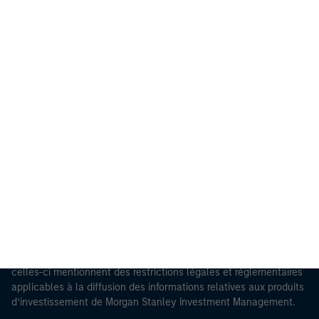
Morgan Stanley
Morgan Stanley Careers
Ce document est une communication promotionnelle.
Les utilisateurs sont invités à prendre connaissance des
conditions d’utilisation avant d’engager toute procédure, car
celles-ci mentionnent des restrictions légales et réglementaires
applicables à la diffusion des informations relatives aux produits
d’investissement de Morgan Stanley Investment Management.