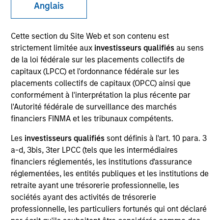
Anglais
Cette section du Site Web et son contenu est
Invested on
Aug 2000
strictement limitée aux
investisseurs qualifiés
au sens
de la loi fédérale sur les placements collectifs de
capitaux (LPCC) et l'ordonnance fédérale sur les
Transaction Type
Follow-On
placements collectifs de capitaux (OPCC) ainsi que
conformément à l'interprétation la plus récente par
l'Autorité fédérale de surveillance des marchés
Realization Date
financiers FINMA et les tribunaux compétents.
Jan 2003
Les
investisseurs qualifiés
sont définis à l'art. 10 para. 3
Builder of mobile internet businesses.
Investment Team
a-d, 3bis, 3ter LPCC (tels que les intermédiaires
financiers réglementés, les institutions d'assurance
Morgan Stanley Expansion Capital
réglementées, les entités publiques et les institutions de
retraite ayant une trésorerie professionnelle, les
sociétés ayant des activités de trésorerie
professionnelle, les particuliers fortunés qui ont déclaré