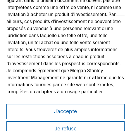
figurant dans le présent document ne doivent pas être
interprétées comme une offre de vente, ni comme une
invitation à acheter un produit d’investissement. Par
ailleurs, ces produits d’investissement ne peuvent être
proposés ou vendus à une personne relevant d’une
juridiction dans laquelle une telle offre, une telle
invitation, un tel achat ou une telle vente seraient
Morgan Stanley
interdits. Vous trouverez de plus amples informations
Morgan Stanley Careers
sur les restrictions associées à chaque produit
d’investissement dans les prospectus correspondants.
Je comprends également que Morgan Stanley
Investment Management ne garantit ni n’affirme que les
informations fournies par ce site web sont exactes,
complètes ou adaptées à un usage particulier
Ce document est une communication promotionnelle.
Les demandes de souscription d'actions de l'un des
Les utilisateurs sont invités à prendre connaissance des
Compartiments mentionnés sur le Site Internet ne
J'accepte
conditions d’utilisation avant d’engager toute procédure, car
celles-ci mentionnent des restrictions légales et réglementaires
doivent être faites que sur la base des informations
applicables à la diffusion des informations relatives aux produits
contenues dans le Prospectus, le Rapport annuel et le
Je refuse
d’investissement de Morgan Stanley Investment Management.