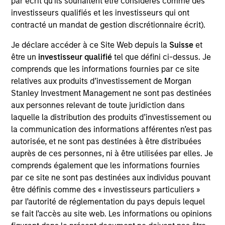
par écrit qu'ils souhaitent être considérés comme des
As of July 25, 2025. The above is provided for informational
investisseurs qualifiés et les investisseurs qui ont
and educational purposes only. There is no guarantee that
contracté un mandat de gestion discrétionnaire écrit).
the investment mentioned resulted in positive performance
(for realized holdings), or will perform well in the future (for
Je déclare accéder à ce Site Web depuis la
Suisse
et
current holdings). The trademarks and service marks above
être un
investisseur qualifié
tel que défini ci-dessus. Je
are the property of their respective owners. The information
on this website has not been authorized, sponsored, or
comprends que les informations fournies par ce site
otherwise approved by such owners. By clicking on any
relatives aux produits d’investissement de Morgan
links shown here, you agree that you are navigating to a
Stanley Investment Management ne sont pas destinées
third party site. We are providing these hyperlinks to you
aux personnes relevant de toute juridiction dans
only as a convenience and the inclusion of any hyperlink is
not and does not imply any endorsement, approval,
laquelle la distribution des produits d’investissement ou
investigation, verification or monitoring by us of any
la communication des informations afférentes n’est pas
information contained in any hyperlinked site. In no event
autorisée, et ne sont pas destinées à être distribuées
shall we be responsible for the information contained on
auprès de ces personnes, ni à être utilisées par elles. Je
the site or your use of such site.
comprends également que les informations fournies
par ce site ne sont pas destinées aux individus pouvant
être définis comme des « investisseurs particuliers »
par l’autorité de réglementation du pays depuis lequel
se fait l’accès au site web. Les informations ou opinions