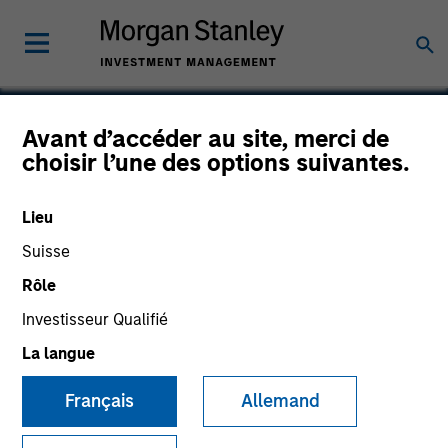
Avant d’accéder au site, merci de
choisir l’une des options suivantes.
Mobilocity
Lieu
Suisse
Rôle
SECTOR
Technology
Investisseur Qualifié
La langue
COUNTRY
Français
Allemand
United States