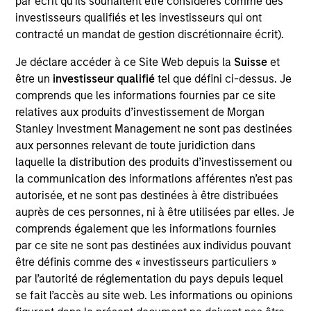
par écrit qu'ils souhaitent être considérés comme des
As of July 25, 2025. The above is provided for informational
investisseurs qualifiés et les investisseurs qui ont
and educational purposes only. There is no guarantee that
contracté un mandat de gestion discrétionnaire écrit).
the investment mentioned resulted in positive performance
(for realized holdings), or will perform well in the future (for
Je déclare accéder à ce Site Web depuis la
Suisse
et
current holdings). The trademarks and service marks above
être un
investisseur qualifié
tel que défini ci-dessus. Je
are the property of their respective owners. The information
on this website has not been authorized, sponsored, or
comprends que les informations fournies par ce site
otherwise approved by such owners. By clicking on any
relatives aux produits d’investissement de Morgan
links shown here, you agree that you are navigating to a
Stanley Investment Management ne sont pas destinées
third party site. We are providing these hyperlinks to you
aux personnes relevant de toute juridiction dans
only as a convenience and the inclusion of any hyperlink is
not and does not imply any endorsement, approval,
laquelle la distribution des produits d’investissement ou
investigation, verification or monitoring by us of any
la communication des informations afférentes n’est pas
information contained in any hyperlinked site. In no event
autorisée, et ne sont pas destinées à être distribuées
shall we be responsible for the information contained on
auprès de ces personnes, ni à être utilisées par elles. Je
the site or your use of such site.
comprends également que les informations fournies
par ce site ne sont pas destinées aux individus pouvant
être définis comme des « investisseurs particuliers »
par l’autorité de réglementation du pays depuis lequel
se fait l’accès au site web. Les informations ou opinions