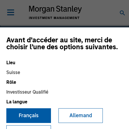
Avant d’accéder au site, merci de
choisir l’une des options suivantes.
Maxim
Lieu
Suisse
Rôle
SECTOR
Technology
Investisseur Qualifié
La langue
COUNTRY
Français
Allemand
United States