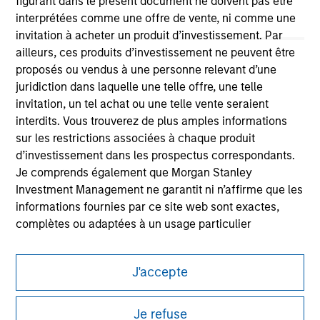
figurant dans le présent document ne doivent pas être
interprétées comme une offre de vente, ni comme une
invitation à acheter un produit d’investissement. Par
ailleurs, ces produits d’investissement ne peuvent être
proposés ou vendus à une personne relevant d’une
juridiction dans laquelle une telle offre, une telle
invitation, un tel achat ou une telle vente seraient
Morgan Stanley
interdits. Vous trouverez de plus amples informations
Morgan Stanley Careers
sur les restrictions associées à chaque produit
d’investissement dans les prospectus correspondants.
Je comprends également que Morgan Stanley
Investment Management ne garantit ni n’affirme que les
informations fournies par ce site web sont exactes,
complètes ou adaptées à un usage particulier
Ce document est une communication promotionnelle.
Les demandes de souscription d'actions de l'un des
Les utilisateurs sont invités à prendre connaissance des
Compartiments mentionnés sur le Site Internet ne
J'accepte
conditions d’utilisation avant d’engager toute procédure, car
celles-ci mentionnent des restrictions légales et réglementaires
doivent être faites que sur la base des informations
applicables à la diffusion des informations relatives aux produits
contenues dans le Prospectus, le Rapport annuel et le
Je refuse
d’investissement de Morgan Stanley Investment Management.