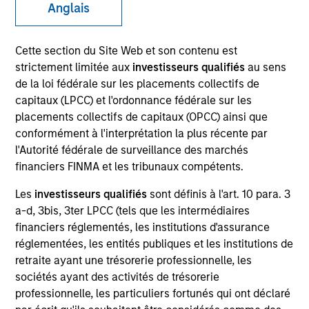
Anglais
Cette section du Site Web et son contenu est
Invested on
Jun 1988
strictement limitée aux
investisseurs qualifiés
au sens
de la loi fédérale sur les placements collectifs de
capitaux (LPCC) et l'ordonnance fédérale sur les
Transaction Type
Follow-On
placements collectifs de capitaux (OPCC) ainsi que
conformément à l'interprétation la plus récente par
l'Autorité fédérale de surveillance des marchés
Realization Date
financiers FINMA et les tribunaux compétents.
Jan 1998
Les
investisseurs qualifiés
sont définis à l'art. 10 para. 3
Develops network management software.
Investment Team
a-d, 3bis, 3ter LPCC (tels que les intermédiaires
financiers réglementés, les institutions d'assurance
Morgan Stanley Expansion Capital
réglementées, les entités publiques et les institutions de
retraite ayant une trésorerie professionnelle, les
sociétés ayant des activités de trésorerie
professionnelle, les particuliers fortunés qui ont déclaré