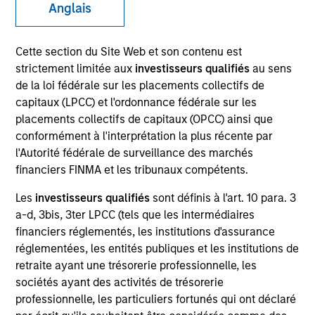
Anglais
Cette section du Site Web et son contenu est
SECTOR
strictement limitée aux
investisseurs qualifiés
au sens
Technology
de la loi fédérale sur les placements collectifs de
capitaux (LPCC) et l'ordonnance fédérale sur les
placements collectifs de capitaux (OPCC) ainsi que
COUNTRY
conformément à l'interprétation la plus récente par
United States
l'Autorité fédérale de surveillance des marchés
financiers FINMA et les tribunaux compétents.
Les
investisseurs qualifiés
sont définis à l'art. 10 para. 3
a-d, 3bis, 3ter LPCC (tels que les intermédiaires
Invested on
financiers réglementés, les institutions d'assurance
Nov 2020
réglementées, les entités publiques et les institutions de
retraite ayant une trésorerie professionnelle, les
Transaction Type
sociétés ayant des activités de trésorerie
Senior Secured Note
professionnelle, les particuliers fortunés qui ont déclaré