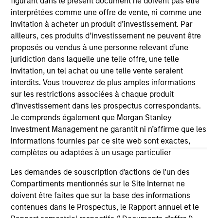
figurant dans le présent document ne doivent pas être
interprétées comme une offre de vente, ni comme une
invitation à acheter un produit d’investissement. Par
ailleurs, ces produits d’investissement ne peuvent être
As of December 12, 2025. The above is provided for
informational and educational purposes only. There is no
proposés ou vendus à une personne relevant d’une
guarantee that the investment mentioned resulted in
juridiction dans laquelle une telle offre, une telle
positive performance (for realized holdings), or will perform
invitation, un tel achat ou une telle vente seraient
well in the future (for current holdings). The trademarks and
interdits. Vous trouverez de plus amples informations
service marks above are the property of their respective
owners. The information on this website has not been
sur les restrictions associées à chaque produit
authorized, sponsored, or otherwise approved by such
d’investissement dans les prospectus correspondants.
owners. By clicking on any links shown here, you agree that
Je comprends également que Morgan Stanley
you are navigating to a third party site. We are providing
Investment Management ne garantit ni n’affirme que les
these hyperlinks to you only as a convenience and the
inclusion of any hyperlink is not and does not imply any
informations fournies par ce site web sont exactes,
endorsement, approval, investigation, verification or
complètes ou adaptées à un usage particulier
monitoring by us of any information contained in any
hyperlinked site. In no event shall we be responsible for the
Les demandes de souscription d'actions de l'un des
information contained on the site or your use of such site.
Compartiments mentionnés sur le Site Internet ne
doivent être faites que sur la base des informations
contenues dans le Prospectus, le Rapport annuel et le