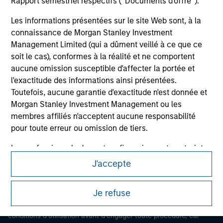
Rapport semestriel respectifs (' Documents d'offre ').
Les informations présentées sur le site Web sont, à la
connaissance de Morgan Stanley Investment
Management Limited (qui a dûment veillé à ce que ce
soit le cas), conformes à la réalité et ne comportent
aucune omission susceptible d'affecter la portée et
l'exactitude des informations ainsi présentées.
Toutefois, aucune garantie d'exactitude n'est donnée et
Morgan Stanley
Morgan Stanley Investment Management ou les
membres affiliés n'acceptent aucune responsabilité
Morgan Stanley Careers
pour toute erreur ou omission de tiers.
Les professionnels du secteur financier sont contraints
de respecter certaines obligations destinées à
J'accepte
empêcher l’utilisation de fonds d’investissement à des
fins de blanchiment d’argent. Par conséquent, une
Ce document est une communication promotionnelle.
Je refuse
procédure d’identification des souscripteurs est
Les utilisateurs sont invités à prendre connaissance des
imposée. Morgan Stanley Investment Management
conditions d’utilisation avant d’engager toute procédure, car
Limited peut procéder à des vérifications et d’autres