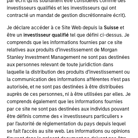
par écrit qu'ils souhaitent être considérés comme des
Lightbend provides an opensource platform for
investisseurs qualifiés et les investisseurs qui ont
building reactive applications for the JVM, consisting
contracté un mandat de gestion discrétionnaire écrit).
of the Play Framework, Akka middleware and Scala
programming langua, with additional supporting
Je déclare accéder à ce Site Web depuis la
Suisse
et
products and development tools such as the Slick
être un
investisseur qualifié
tel que défini ci-dessus. Je
database library for Scala and the sbt build tool.
comprends que les informations fournies par ce site
relatives aux produits d’investissement de Morgan
Lightbend also provides training, consulting and
Stanley Investment Management ne sont pas destinées
commercial support on the platform.
aux personnes relevant de toute juridiction dans
View Current Employment Opportunities
laquelle la distribution des produits d’investissement ou
la communication des informations afférentes n’est pas
View Site
autorisée, et ne sont pas destinées à être distribuées
Investment Team
auprès de ces personnes, ni à être utilisées par elles. Je
Morgan Stanley Expansion Capital
comprends également que les informations fournies
par ce site ne sont pas destinées aux individus pouvant
être définis comme des « investisseurs particuliers »
par l’autorité de réglementation du pays depuis lequel
se fait l’accès au site web. Les informations ou opinions