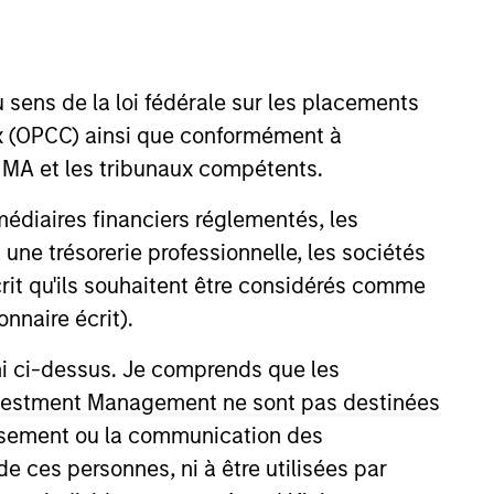
nvestment Team
organ Stanley Infrastructure
artners
 sens de la loi fédérale sur les placements
aux (OPCC) ainsi que conformément à
FINMA et les tribunaux compétents.
ermédiaires financiers réglementés, les
 une trésorerie professionnelle, les sociétés
écrit qu'ils souhaitent être considérés comme
nnaire écrit).
no guarantee that the investment mentioned
ldings). The trademarks and service marks
zed, sponsored, or otherwise approved by
ni ci-dessus. Je comprends que les
 We are providing these hyperlinks to you
 Investment Management ne sont pas destinées
val, investigation, verification or
 for the information contained on the site
tissement ou la communication des
de ces personnes, ni à être utilisées par