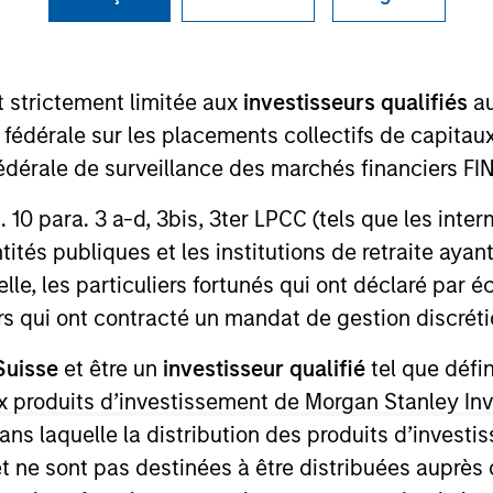
I
on Type
M
l
P
t strictement limitée aux
investisseurs qualifiés
au
ession to convert and operate a depleted gas field in
e fédérale sur les placements collectifs de capit
age facility.
té fédérale de surveillance des marchés financiers 
ies
rt. 10 para. 3 a-d, 3bis, 3ter LPCC (tels que les int
ités publiques et les institutions de retraite ayant
lle, les particuliers fortunés qui ont déclaré par 
urs qui ont contracté un mandat de gestion discrétio
ed for informational and educational purposes only. There is 
ed holdings), or will perform well in the future (for current ho
 owners. The information on this website has not been authori
Suisse
et être un
investisseur qualifié
tel que défi
 here, you agree that you are navigating to a third party site.
 aux produits d’investissement de Morgan Stanley
any hyperlink is not and does not imply any endorsement, appro
ed in any hyperlinked site. In no event shall we be responsible
dans laquelle la distribution des produits d’inves
et ne sont pas destinées à être distribuées auprès 