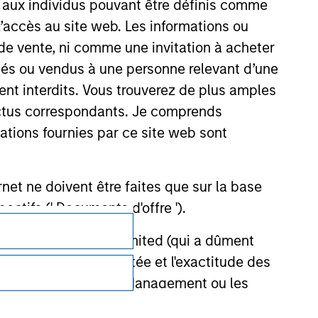
s aux individus pouvant être définis comme
 l’accès au site web. Les informations ou
de vente, ni comme une invitation à acheter
osés ou vendus à une personne relevant d’une
aient interdits. Vous trouverez de plus amples
ectus correspondants. Je comprends
tions fournies par ce site web sont
et ne doivent être faites que sur la base
ctifs (' Documents d'offre ').
Confidentialité
stment Management Limited (qui a dûment
Your Privacy Choices
ble d'affecter la portée et l'exactitude des
n Stanley Investment Management ou les
Conditions d'utilisation