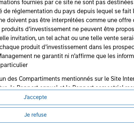
mations fournies par ce site ne sont pas destinée
ité de réglementation du pays depuis lequel se fait
ne doivent pas être interprétées comme une offre 
ley
es produits d’investissement ne peuvent être prop
ley Careers
telle invitation, un tel achat ou une telle vente ser
 à chaque produit d’investissement dans les prosp
agement ne garantit ni n’affirme que les informa
articulier
un des Compartiments mentionnés sur le Site Intern
, le Rapport annuel et le Rapport semestriel respe
J'accepte
b sont, à la connaissance de Morgan Stanley Inve
itions d’utilisation avant d’engager toute
la réalité et ne comportent aucune omission suscepti
s et réglementaires applicables à la diffusion
Je refuse
de Morgan Stanley Investment Management.
ucune garantie d'exactitude n'est donnée et Morga
bilité pour toute erreur ou omission de tiers.
ponibles dans certaines juridictions ou pour