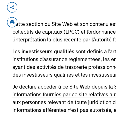
Invested on
Transacti
Aug 2015
Contro
Cette section du Site Web et son contenu es
Ital Gas Storage holds a 40-year conc
collectifs de capitaux (LPCC) et l'ordonnanc
Northern Italy into a regulated gas stor
l'interprétation la plus récente par l'Autori
View Current Employment Opportunit
Les
investisseurs qualifiés
View Site
sont définis à l'a
institutions d'assurance réglementées, les ent
ayant des activités de trésorerie professionne
des investisseurs qualifiés et les investisse
As of August 21, 2025. The above is provid
resulted in positive performance (for realiz
above are the property of their respective
Je déclare accéder à ce Site Web depuis la
such owners. By clicking on any links shown
informations fournies par ce site relatives
only as a convenience and the inclusion of 
monitoring by us of any information contain
aux personnes relevant de toute juridiction 
or your use of such site
informations afférentes n’est pas autorisée, 