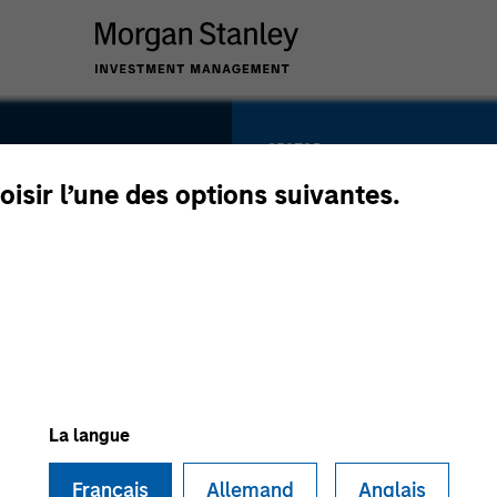
SECTOR
Natural Gas
oisir l’une des options suivantes.
Infrastructure
COUNTRY
Italy
La langue
Français
Allemand
Anglais