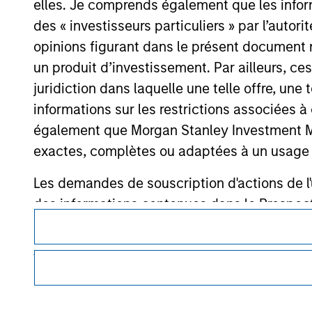
elles. Je comprends également que les infor
des « investisseurs particuliers » par l’autor
opinions figurant dans le présent document 
Morgan Stan
un produit d’investissement. Par ailleurs, c
Morgan Stan
juridiction dans laquelle une telle offre, une 
informations sur les restrictions associées
également que Morgan Stanley Investment Man
exactes, complètes ou adaptées à un usage p
Les demandes de souscription d'actions de l'
des informations contenues dans le Prospectus
Ce document est une communication promotionnelle.
Les informations présentées sur le site We
Les utilisateurs sont invités à prendre connaissance des cond
veillé à ce que ce soit le cas), conformes à 
procédure, car celles-ci mentionnent des restrictions légale
des informations relatives aux produits d’investissement 
informations ainsi présentées. Toutefois, a
membres affiliés n'acceptent aucune responsa
Les services décrits sur ce site Web peuvent ne pas être dis