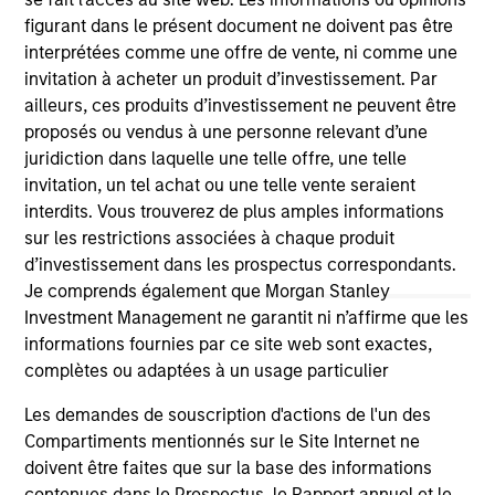
(for realized holdings), or will perform well in the future (for
figurant dans le présent document ne doivent pas être
current holdings). The trademarks and service marks above
interprétées comme une offre de vente, ni comme une
are the property of their respective owners. The information
invitation à acheter un produit d’investissement. Par
on this website has not been authorized, sponsored, or
otherwise approved by such owners. By clicking on any
ailleurs, ces produits d’investissement ne peuvent être
links shown here, you agree that you are navigating to a
proposés ou vendus à une personne relevant d’une
third party site. We are providing these hyperlinks to you
juridiction dans laquelle une telle offre, une telle
only as a convenience and the inclusion of any hyperlink is
invitation, un tel achat ou une telle vente seraient
not and does not imply any endorsement, approval,
investigation, verification or monitoring by us of any
interdits. Vous trouverez de plus amples informations
information contained in any hyperlinked site. In no event
sur les restrictions associées à chaque produit
shall we be responsible for the information contained on
d’investissement dans les prospectus correspondants.
the site or your use of such site.
Je comprends également que Morgan Stanley
Investment Management ne garantit ni n’affirme que les
informations fournies par ce site web sont exactes,
complètes ou adaptées à un usage particulier
Les demandes de souscription d'actions de l'un des
Compartiments mentionnés sur le Site Internet ne
doivent être faites que sur la base des informations
contenues dans le Prospectus, le Rapport annuel et le