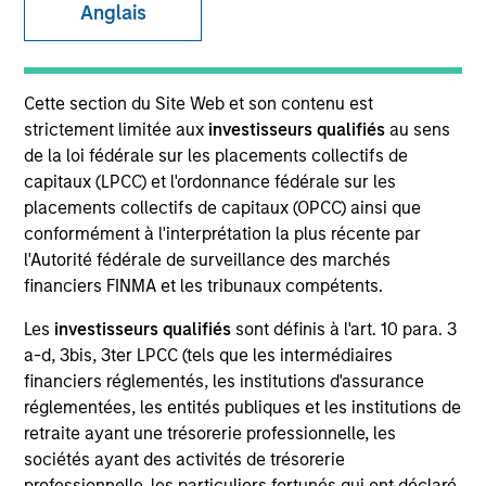
Anglais
SECTOR
Cette section du Site Web et son contenu est
Healthcare
strictement limitée aux
investisseurs qualifiés
au sens
de la loi fédérale sur les placements collectifs de
capitaux (LPCC) et l'ordonnance fédérale sur les
COUNTRY
placements collectifs de capitaux (OPCC) ainsi que
United States
conformément à l'interprétation la plus récente par
l'Autorité fédérale de surveillance des marchés
financiers FINMA et les tribunaux compétents.
Les
investisseurs qualifiés
sont définis à l'art. 10 para. 3
Invested on
a-d, 3bis, 3ter LPCC (tels que les intermédiaires
Mar 1997
financiers réglementés, les institutions d'assurance
réglementées, les entités publiques et les institutions de
Transaction Type
retraite ayant une trésorerie professionnelle, les
Follow-On
sociétés ayant des activités de trésorerie
professionnelle, les particuliers fortunés qui ont déclaré