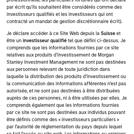
Realization Date
par écrit qu'ils souhaitent être considérés comme des
Jan 2003
investisseurs qualifiés et les investisseurs qui ont
contracté un mandat de gestion discrétionnaire écrit).
Intuitive Surgical (NASDAQ:ISRG) develops minimally
invasive surgery systems.
Je déclare accéder à ce Site Web depuis la
Suisse
et
être un
investisseur qualifié
tel que défini ci-dessus. Je
View Site
comprends que les informations fournies par ce site
relatives aux produits d’investissement de Morgan
Investment Team
Stanley Investment Management ne sont pas destinées
Morgan Stanley Expansion Capital
aux personnes relevant de toute juridiction dans
laquelle la distribution des produits d’investissement ou
la communication des informations afférentes n’est pas
autorisée, et ne sont pas destinées à être distribuées
auprès de ces personnes, ni à être utilisées par elles. Je
comprends également que les informations fournies
par ce site ne sont pas destinées aux individus pouvant
être définis comme des « investisseurs particuliers »
As of July 25, 2025. The above is provided for informational
par l’autorité de réglementation du pays depuis lequel
and educational purposes only. There is no guarantee that
the investment mentioned resulted in positive performance
se fait l’accès au site web. Les informations ou opinions