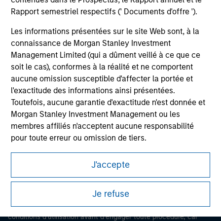
Rapport semestriel respectifs (' Documents d'offre ').
Les informations présentées sur le site Web sont, à la
connaissance de Morgan Stanley Investment
Management Limited (qui a dûment veillé à ce que ce
soit le cas), conformes à la réalité et ne comportent
aucune omission susceptible d'affecter la portée et
l'exactitude des informations ainsi présentées.
Toutefois, aucune garantie d'exactitude n'est donnée et
Morgan Stanley
Morgan Stanley Investment Management ou les
Morgan Stanley Careers
membres affiliés n'acceptent aucune responsabilité
pour toute erreur ou omission de tiers.
Les professionnels du secteur financier sont contraints
J'accepte
de respecter certaines obligations destinées à
empêcher l’utilisation de fonds d’investissement à des
Ce document est une communication promotionnelle.
Je refuse
fins de blanchiment d’argent. Par conséquent, une
procédure d’identification des souscripteurs est
Les utilisateurs sont invités à prendre connaissance des
imposée. Morgan Stanley Investment Management
conditions d’utilisation avant d’engager toute procédure, car