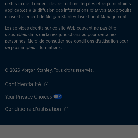
celles-ci mentionnent des restrictions légales et réglementaires
Limited peut procéder à des vérifications et d’autres
applicables à la diffusion des informations relatives aux produits
contrôles de sécurité requis, afin de remplir les
d’investissement de Morgan Stanley Investment Management.
obligations en vigueur pour les professionnels du
secteur financier destinées à lutter contre le
Les services décrits sur ce site Web peuvent ne pas être
blanchiment d’argent et la criminalité financière.
disponibles dans certaines juridictions ou pour certaines
personnes. Merci de consulter nos conditions d’utilisation pour
J’admets que ni Morgan Stanley Investment
de plus amples informations.
Management Limited ni l’une de ses filiales ne pourront
être tenus responsables de toute perte découlant
directement ou indirectement d’un accès à des
© 2026 Morgan Stanley. Tous droits réservés.
informations à la suite d’une fausse déclaration ou
d’une déclaration erronée de ma part. En validant cette
Confidentialité
déclaration, je confirme également accepter
les
Your Privacy Choices
Conditions d’utilisation
, que j’ai lues et comprises. Si la
déclaration ci-dessus est correcte, merci de cliquer sur
Conditions d'utilisation
« J’accepte » ci-dessous pour continuer. Dans le cas
contraire, merci de cliquer sur « Je refuse » pour revenir
à la page d’accueil.