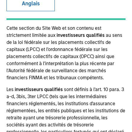
Anglais
SECTOR
Cette section du Site Web et son contenu est
Technology
strictement limitée aux
investisseurs qualifiés
au sens
de la loi fédérale sur les placements collectifs de
capitaux (LPCC) et l'ordonnance fédérale sur les
COUNTRY
placements collectifs de capitaux (OPCC) ainsi que
United Kingdom
conformément à l'interprétation la plus récente par
l'Autorité fédérale de surveillance des marchés
financiers FINMA et les tribunaux compétents.
Les
investisseurs qualifiés
sont définis à l'art. 10 para. 3
Invested on
a-d, 3bis, 3ter LPCC (tels que les intermédiaires
Dec 2015
financiers réglementés, les institutions d'assurance
réglementées, les entités publiques et les institutions de
Transaction Type
retraite ayant une trésorerie professionnelle, les
First Institutional
sociétés ayant des activités de trésorerie
professionnelle, les particuliers fortunés qui ont déclaré