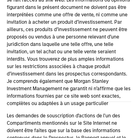
figurant dans le présent document ne doivent pas être
interprétées comme une offre de vente, ni comme une
invitation à acheter un produit d’investissement. Par
As of July 25, 2025. The above is provided for informational
ailleurs, ces produits d’investissement ne peuvent être
and educational purposes only. There is no guarantee that
proposés ou vendus à une personne relevant d’une
the investment mentioned resulted in positive performance
(for realized holdings), or will perform well in the future (for
juridiction dans laquelle une telle offre, une telle
current holdings). The trademarks and service marks above
invitation, un tel achat ou une telle vente seraient
are the property of their respective owners. The information
interdits. Vous trouverez de plus amples informations
on this website has not been authorized, sponsored, or
sur les restrictions associées à chaque produit
otherwise approved by such owners. By clicking on any
links shown here, you agree that you are navigating to a
d’investissement dans les prospectus correspondants.
third party site. We are providing these hyperlinks to you
Je comprends également que Morgan Stanley
only as a convenience and the inclusion of any hyperlink is
Investment Management ne garantit ni n’affirme que les
not and does not imply any endorsement, approval,
investigation, verification or monitoring by us of any
informations fournies par ce site web sont exactes,
information contained in any hyperlinked site. In no event
complètes ou adaptées à un usage particulier
shall we be responsible for the information contained on
the site or your use of such site.
Les demandes de souscription d'actions de l'un des
Compartiments mentionnés sur le Site Internet ne
doivent être faites que sur la base des informations
contenues dans le Prospectus, le Rapport annuel et le