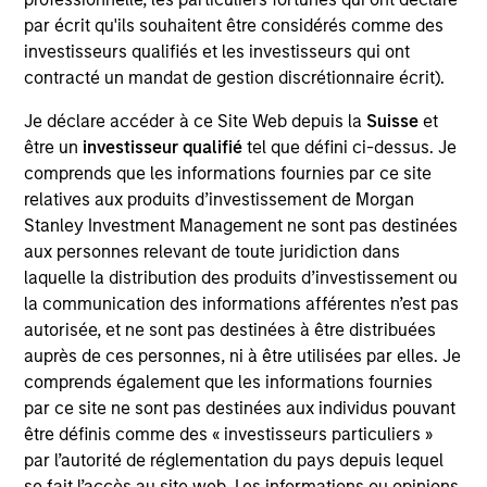
Realization Date
par écrit qu'ils souhaitent être considérés comme des
Jul 2019
investisseurs qualifiés et les investisseurs qui ont
contracté un mandat de gestion discrétionnaire écrit).
Exit Type
Je déclare accéder à ce Site Web depuis la
Suisse
et
Strategic Purchase
être un
investisseur qualifié
tel que défini ci-dessus. Je
HighQ is a London-based provider of Software-as-a-Service
comprends que les informations fournies par ce site
enterprise software products including secure file sharing,
relatives aux produits d’investissement de Morgan
project management and collaboration tools for
Stanley Investment Management ne sont pas destinées
professional service organizations.
aux personnes relevant de toute juridiction dans
laquelle la distribution des produits d’investissement ou
View Site
la communication des informations afférentes n’est pas
autorisée, et ne sont pas destinées à être distribuées
Investment Team
auprès de ces personnes, ni à être utilisées par elles. Je
Morgan Stanley Expansion Capital
comprends également que les informations fournies
par ce site ne sont pas destinées aux individus pouvant
être définis comme des « investisseurs particuliers »
par l’autorité de réglementation du pays depuis lequel
se fait l’accès au site web. Les informations ou opinions