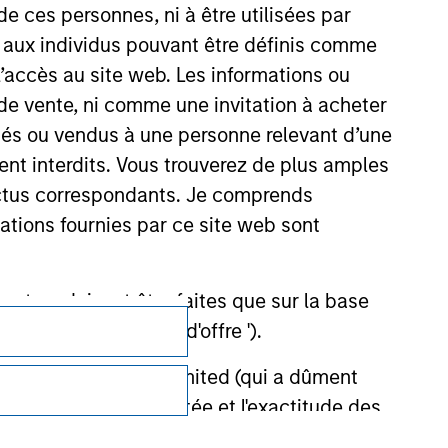
de ces personnes, ni à être utilisées par
s aux individus pouvant être définis comme
 l’accès au site web. Les informations ou
de vente, ni comme une invitation à acheter
osés ou vendus à une personne relevant d’une
aient interdits. Vous trouverez de plus amples
ectus correspondants. Je comprends
tions fournies par ce site web sont
et ne doivent être faites que sur la base
Confidentialité
ctifs (' Documents d'offre ').
Your Privacy Choices
stment Management Limited (qui a dûment
ble d'affecter la portée et l'exactitude des
Conditions d'utilisation
n Stanley Investment Management ou les