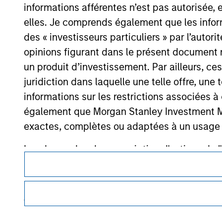
informations afférentes n’est pas autorisée, 
elles. Je comprends également que les infor
des « investisseurs particuliers » par l’autor
Morgan Stan
opinions figurant dans le présent document 
Morgan Stan
un produit d’investissement. Par ailleurs, c
juridiction dans laquelle une telle offre, une 
informations sur les restrictions associées
également que Morgan Stanley Investment Man
exactes, complètes ou adaptées à un usage p
Les demandes de souscription d'actions de l'
Ce document est une communication promotionnelle.
des informations contenues dans le Prospectus
Les utilisateurs sont invités à prendre connaissance des cond
procédure, car celles-ci mentionnent des restrictions légale
Les informations présentées sur le site We
des informations relatives aux produits d’investissement 
veillé à ce que ce soit le cas), conformes à 
informations ainsi présentées. Toutefois, a
Les services décrits sur ce site Web peuvent ne pas être dis