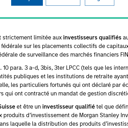
I
on Type
Realization Date
M
Jan 2010
utional
t strictement limitée aux
investisseurs qualifiés
au
content management system for Internet-based
e fédérale sur les placements collectifs de capit
té fédérale de surveillance des marchés financiers 
rt. 10 para. 3 a-d, 3bis, 3ter LPCC (tels que les int
ités publiques et les institutions de retraite ayant
 for informational and educational purposes only. There is no 
lle, les particuliers fortunés qui ont déclaré par 
ed holdings), or will perform well in the future (for current ho
urs qui ont contracté un mandat de gestion discrétio
 owners. The information on this website has not been authori
 here, you agree that you are navigating to a third party site.
any hyperlink is not and does not imply any endorsement, appro
Suisse
et être un
investisseur qualifié
tel que défi
ed in any hyperlinked site. In no event shall we be responsible
 aux produits d’investissement de Morgan Stanley
dans laquelle la distribution des produits d’inves