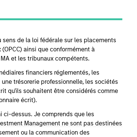
nvestment Team
organ Stanley Expansion Capital
 sens de la loi fédérale sur les placements
aux (OPCC) ainsi que conformément à
FINMA et les tribunaux compétents.
ermédiaires financiers réglementés, les
 une trésorerie professionnelle, les sociétés
guarantee that the investment mentioned
écrit qu'ils souhaitent être considérés comme
ldings). The trademarks and service marks
nnaire écrit).
zed, sponsored, or otherwise approved by
 We are providing these hyperlinks to you
val, investigation, verification or
ni ci-dessus. Je comprends que les
 for the information contained on the site
 Investment Management ne sont pas destinées
tissement ou la communication des