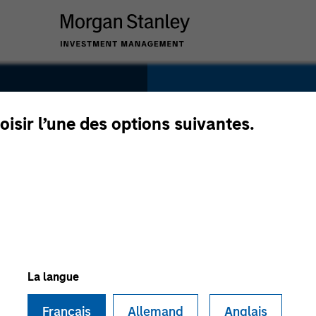
SECTOR
Healthcare
oisir l’une des options suivantes.
eam
COUNTRY
United States
La langue
Français
Allemand
Anglais