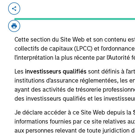
Invested on
Transacti
Apr 1999
First
Instit
Cette section du Site Web et son contenu es
HealthStream (NASDAQ:HSTM) is a 
continuing medical education.
collectifs de capitaux (LPCC) et l'ordonnanc
l'interprétation la plus récente par l'Autori
View Site
Les
investisseurs qualifiés
sont définis à l'a
institutions d'assurance réglementées, les ent
As of July 25, 2025. The above is provided
ayant des activités de trésorerie professionne
resulted in positive performance (for realiz
des investisseurs qualifiés et les investisse
above are the property of their respective
such owners. By clicking on any links shown
only as a convenience and the inclusion of 
Je déclare accéder à ce Site Web depuis la
monitoring by us of any information contain
informations fournies par ce site relatives
or your use of such site.
aux personnes relevant de toute juridiction 