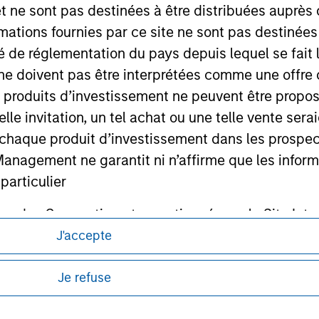
et ne sont pas destinées à être distribuées auprès 
mations fournies par ce site ne sont pas destinée
ité de réglementation du pays depuis lequel se fait
ley
ne doivent pas être interprétées comme une offre 
ley Careers
es produits d’investissement ne peuvent être prop
telle invitation, un tel achat ou une telle vente ser
 à chaque produit d’investissement dans les prosp
agement ne garantit ni n’affirme que les informa
articulier
un des Compartiments mentionnés sur le Site Intern
, le Rapport annuel et le Rapport semestriel respe
J'accepte
itions d’utilisation avant d’engager toute
s et réglementaires applicables à la diffusion
b sont, à la connaissance de Morgan Stanley Inve
Je refuse
de Morgan Stanley Investment Management.
la réalité et ne comportent aucune omission suscepti
ucune garantie d'exactitude n'est donnée et Morga
ponibles dans certaines juridictions ou pour