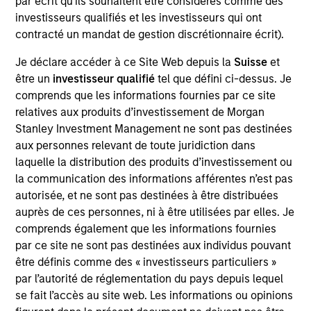
par écrit qu'ils souhaitent être considérés comme des
Realization Date
investisseurs qualifiés et les investisseurs qui ont
Jan 2015
contracté un mandat de gestion discrétionnaire écrit).
Good Technology Corporation is a leading provider of multi-
Je déclare accéder à ce Site Web depuis la
Suisse
et
platform enterprise mobility solutions. The company’s
être un
investisseur qualifié
tel que défini ci-dessus. Je
“Good for Enterprise” and “Good for Government” solutions
comprends que les informations fournies par ce site
deliver mobile security and control that allow IT
relatives aux produits d’investissement de Morgan
departments to protect the enterprise while allowing end
Stanley Investment Management ne sont pas destinées
users to connect and collaborate on their mobile phone or
aux personnes relevant de toute juridiction dans
tablet of choice in a secure fashion.
laquelle la distribution des produits d’investissement ou
Investment Team
la communication des informations afférentes n’est pas
Morgan Stanley Expansion Capital
autorisée, et ne sont pas destinées à être distribuées
auprès de ces personnes, ni à être utilisées par elles. Je
comprends également que les informations fournies
par ce site ne sont pas destinées aux individus pouvant
être définis comme des « investisseurs particuliers »
par l’autorité de réglementation du pays depuis lequel
As of July 25, 2025. The above is provided for informational
se fait l’accès au site web. Les informations ou opinions
and educational purposes only. There is no guarantee that
the investment mentioned resulted in positive performance