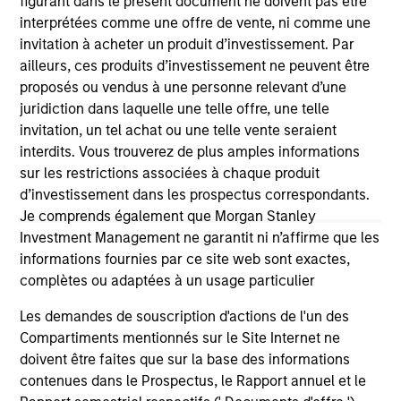
figurant dans le présent document ne doivent pas être
(for realized holdings), or will perform well in the future (for
interprétées comme une offre de vente, ni comme une
current holdings). The trademarks and service marks above
invitation à acheter un produit d’investissement. Par
are the property of their respective owners. The information
ailleurs, ces produits d’investissement ne peuvent être
on this website has not been authorized, sponsored, or
otherwise approved by such owners. By clicking on any
proposés ou vendus à une personne relevant d’une
links shown here, you agree that you are navigating to a
juridiction dans laquelle une telle offre, une telle
third party site. We are providing these hyperlinks to you
invitation, un tel achat ou une telle vente seraient
only as a convenience and the inclusion of any hyperlink is
interdits. Vous trouverez de plus amples informations
not and does not imply any endorsement, approval,
investigation, verification or monitoring by us of any
sur les restrictions associées à chaque produit
information contained in any hyperlinked site. In no event
d’investissement dans les prospectus correspondants.
shall we be responsible for the information contained on
Je comprends également que Morgan Stanley
the site or your use of such site.
Investment Management ne garantit ni n’affirme que les
informations fournies par ce site web sont exactes,
complètes ou adaptées à un usage particulier
Les demandes de souscription d'actions de l'un des
Compartiments mentionnés sur le Site Internet ne
doivent être faites que sur la base des informations
contenues dans le Prospectus, le Rapport annuel et le