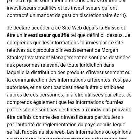
par écrit qu'ils souhaitent être considérés comme des
First Institutional
investisseurs qualifiés et les investisseurs qui ont
contracté un mandat de gestion discrétionnaire écrit).
Realization Date
Jan 2014
Je déclare accéder à ce Site Web depuis la
Suisse
et
être un
investisseur qualifié
tel que défini ci-dessus. Je
Global Custom Commerce, Inc. is the largest North
comprends que les informations fournies par ce site
American online retailer of customized window coverings
relatives aux produits d’investissement de Morgan
such as blinds, shades, draperies and wallpaper.
Stanley Investment Management ne sont pas destinées
Investment Team
aux personnes relevant de toute juridiction dans
Morgan Stanley Expansion Capital
laquelle la distribution des produits d’investissement ou
la communication des informations afférentes n’est pas
autorisée, et ne sont pas destinées à être distribuées
auprès de ces personnes, ni à être utilisées par elles. Je
comprends également que les informations fournies
As of July 25, 2025. The above is provided for informational
par ce site ne sont pas destinées aux individus pouvant
and educational purposes only. There is no guarantee that
être définis comme des « investisseurs particuliers »
the investment mentioned resulted in positive performance
par l’autorité de réglementation du pays depuis lequel
(for realized holdings), or will perform well in the future (for
se fait l’accès au site web. Les informations ou opinions
current holdings). The trademarks and service marks above
are the property of their respective owners. The information