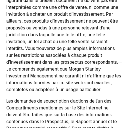
figurant dans le présent document ne doivent pas être
on this website has not been authorized, sponsored, or
interprétées comme une offre de vente, ni comme une
otherwise approved by such owners. By clicking on any
invitation à acheter un produit d’investissement. Par
links shown here, you agree that you are navigating to a
ailleurs, ces produits d’investissement ne peuvent être
third party site. We are providing these hyperlinks to you
only as a convenience and the inclusion of any hyperlink is
proposés ou vendus à une personne relevant d’une
not and does not imply any endorsement, approval,
juridiction dans laquelle une telle offre, une telle
investigation, verification or monitoring by us of any
invitation, un tel achat ou une telle vente seraient
information contained in any hyperlinked site. In no event
interdits. Vous trouverez de plus amples informations
shall we be responsible for the information contained on
the site or your use of such site.
sur les restrictions associées à chaque produit
d’investissement dans les prospectus correspondants.
Je comprends également que Morgan Stanley
Investment Management ne garantit ni n’affirme que les
informations fournies par ce site web sont exactes,
complètes ou adaptées à un usage particulier
Les demandes de souscription d'actions de l'un des
Compartiments mentionnés sur le Site Internet ne
doivent être faites que sur la base des informations
contenues dans le Prospectus, le Rapport annuel et le