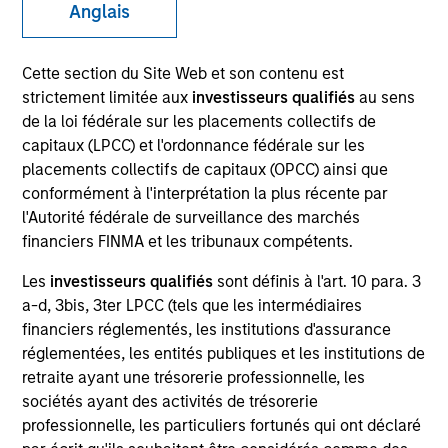
Anglais
Cette section du Site Web et son contenu est
strictement limitée aux
investisseurs qualifiés
au sens
de la loi fédérale sur les placements collectifs de
SECTOR
Consumer
capitaux (LPCC) et l'ordonnance fédérale sur les
placements collectifs de capitaux (OPCC) ainsi que
conformément à l'interprétation la plus récente par
l'Autorité fédérale de surveillance des marchés
COUNTRY
United States
financiers FINMA et les tribunaux compétents.
Les
investisseurs qualifiés
sont définis à l'art. 10 para. 3
a-d, 3bis, 3ter LPCC (tels que les intermédiaires
financiers réglementés, les institutions d'assurance
réglementées, les entités publiques et les institutions de
Invested on
Feb 2012
retraite ayant une trésorerie professionnelle, les
sociétés ayant des activités de trésorerie
professionnelle, les particuliers fortunés qui ont déclaré
Transaction Type