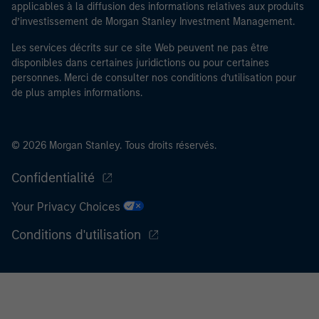
applicables à la diffusion des informations relatives aux produits
Limited peut procéder à des vérifications et d’autres
d’investissement de Morgan Stanley Investment Management.
contrôles de sécurité requis, afin de remplir les
obligations en vigueur pour les professionnels du
Les services décrits sur ce site Web peuvent ne pas être
secteur financier destinées à lutter contre le
disponibles dans certaines juridictions ou pour certaines
personnes. Merci de consulter nos conditions d’utilisation pour
blanchiment d’argent et la criminalité financière.
de plus amples informations.
J’admets que ni Morgan Stanley Investment
Management Limited ni l’une de ses filiales ne pourront
être tenus responsables de toute perte découlant
© 2026 Morgan Stanley. Tous droits réservés.
directement ou indirectement d’un accès à des
informations à la suite d’une fausse déclaration ou
Confidentialité
d’une déclaration erronée de ma part. En validant cette
Your Privacy Choices
déclaration, je confirme également accepter
les
Conditions d’utilisation
, que j’ai lues et comprises. Si la
Conditions d'utilisation
déclaration ci-dessus est correcte, merci de cliquer sur
« J’accepte » ci-dessous pour continuer. Dans le cas
contraire, merci de cliquer sur « Je refuse » pour revenir
à la page d’accueil.