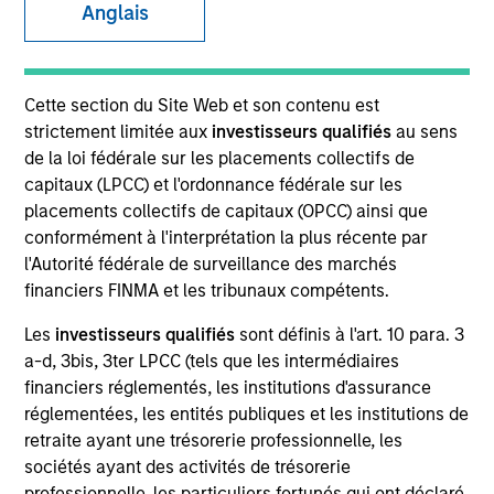
Anglais
SECTOR
Cette section du Site Web et son contenu est
Consumer
strictement limitée aux
investisseurs qualifiés
au sens
de la loi fédérale sur les placements collectifs de
capitaux (LPCC) et l'ordonnance fédérale sur les
COUNTRY
placements collectifs de capitaux (OPCC) ainsi que
United States
conformément à l'interprétation la plus récente par
l'Autorité fédérale de surveillance des marchés
financiers FINMA et les tribunaux compétents.
Les
investisseurs qualifiés
sont définis à l'art. 10 para. 3
Invested on
a-d, 3bis, 3ter LPCC (tels que les intermédiaires
Dec 2013
financiers réglementés, les institutions d'assurance
réglementées, les entités publiques et les institutions de
Transaction Type
retraite ayant une trésorerie professionnelle, les
First Institutional
sociétés ayant des activités de trésorerie
professionnelle, les particuliers fortunés qui ont déclaré