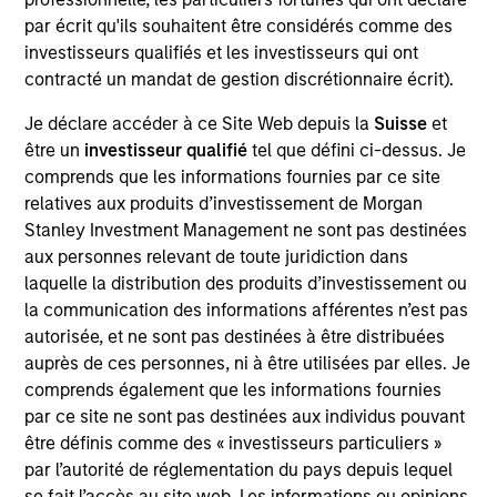
Realization Date
par écrit qu'ils souhaitent être considérés comme des
Sep 2019
investisseurs qualifiés et les investisseurs qui ont
contracté un mandat de gestion discrétionnaire écrit).
Exit Type
Je déclare accéder à ce Site Web depuis la
Suisse
et
Strategic Purchase
être un
investisseur qualifié
tel que défini ci-dessus. Je
A leading developer of consumer products and content for
comprends que les informations fournies par ce site
children specifically focused on delivering superior
relatives aux produits d’investissement de Morgan
educational content through its Nabi devices.
Stanley Investment Management ne sont pas destinées
aux personnes relevant de toute juridiction dans
View Site
laquelle la distribution des produits d’investissement ou
la communication des informations afférentes n’est pas
Investment Team
autorisée, et ne sont pas destinées à être distribuées
Morgan Stanley Expansion Capital
auprès de ces personnes, ni à être utilisées par elles. Je
comprends également que les informations fournies
par ce site ne sont pas destinées aux individus pouvant
être définis comme des « investisseurs particuliers »
par l’autorité de réglementation du pays depuis lequel
se fait l’accès au site web. Les informations ou opinions