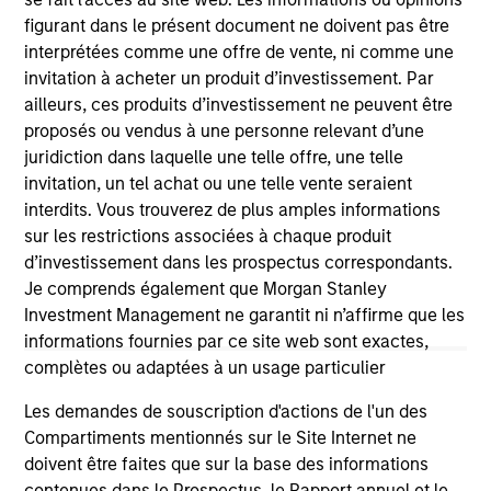
figurant dans le présent document ne doivent pas être
interprétées comme une offre de vente, ni comme une
As of July 25, 2025. The above is provided for informational
invitation à acheter un produit d’investissement. Par
and educational purposes only. There is no guarantee that
ailleurs, ces produits d’investissement ne peuvent être
the investment mentioned resulted in positive performance
(for realized holdings), or will perform well in the future (for
proposés ou vendus à une personne relevant d’une
current holdings). The trademarks and service marks above
juridiction dans laquelle une telle offre, une telle
are the property of their respective owners. The information
invitation, un tel achat ou une telle vente seraient
on this website has not been authorized, sponsored, or
interdits. Vous trouverez de plus amples informations
otherwise approved by such owners. By clicking on any
links shown here, you agree that you are navigating to a
sur les restrictions associées à chaque produit
third party site. We are providing these hyperlinks to you
d’investissement dans les prospectus correspondants.
only as a convenience and the inclusion of any hyperlink is
Je comprends également que Morgan Stanley
not and does not imply any endorsement, approval,
investigation, verification or monitoring by us of any
Investment Management ne garantit ni n’affirme que les
information contained in any hyperlinked site. In no event
informations fournies par ce site web sont exactes,
shall we be responsible for the information contained on
complètes ou adaptées à un usage particulier
the site or your use of such site.
Les demandes de souscription d'actions de l'un des
Compartiments mentionnés sur le Site Internet ne
doivent être faites que sur la base des informations
contenues dans le Prospectus, le Rapport annuel et le