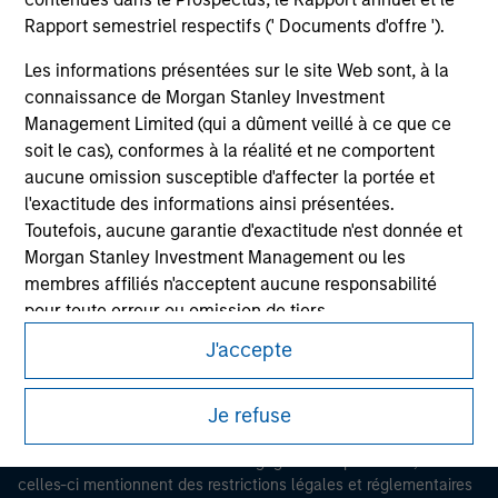
Rapport semestriel respectifs (' Documents d'offre ').
Les informations présentées sur le site Web sont, à la
connaissance de Morgan Stanley Investment
Management Limited (qui a dûment veillé à ce que ce
soit le cas), conformes à la réalité et ne comportent
aucune omission susceptible d'affecter la portée et
l'exactitude des informations ainsi présentées.
Morgan Stanley
Toutefois, aucune garantie d'exactitude n'est donnée et
Morgan Stanley Careers
Morgan Stanley Investment Management ou les
membres affiliés n'acceptent aucune responsabilité
pour toute erreur ou omission de tiers.
J'accepte
Les professionnels du secteur financier sont contraints
de respecter certaines obligations destinées à
Ce document est une communication promotionnelle.
empêcher l’utilisation de fonds d’investissement à des
Je refuse
fins de blanchiment d’argent. Par conséquent, une
Les utilisateurs sont invités à prendre connaissance des
procédure d’identification des souscripteurs est
conditions d’utilisation avant d’engager toute procédure, car
celles-ci mentionnent des restrictions légales et réglementaires
imposée. Morgan Stanley Investment Management