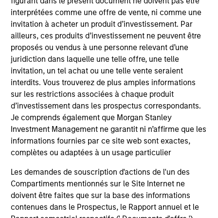
figurant dans le présent document ne doivent pas être
informational and educational purposes only. There is no
interprétées comme une offre de vente, ni comme une
guarantee that the investment mentioned resulted in
invitation à acheter un produit d’investissement. Par
positive performance (for realized holdings), or will perform
well in the future (for current holdings). The trademarks and
ailleurs, ces produits d’investissement ne peuvent être
service marks above are the property of their respective
proposés ou vendus à une personne relevant d’une
owners. The information on this website has not been
juridiction dans laquelle une telle offre, une telle
authorized, sponsored, or otherwise approved by such
invitation, un tel achat ou une telle vente seraient
owners. By clicking on any links shown here, you agree that
you are navigating to a third party site. We are providing
interdits. Vous trouverez de plus amples informations
these hyperlinks to you only as a convenience and the
sur les restrictions associées à chaque produit
inclusion of any hyperlink is not and does not imply any
d’investissement dans les prospectus correspondants.
endorsement, approval, investigation, verification or
Je comprends également que Morgan Stanley
monitoring by us of any information contained in any
hyperlinked site. In no event shall we be responsible for the
Investment Management ne garantit ni n’affirme que les
information contained on the site or your use of such site.
informations fournies par ce site web sont exactes,
complètes ou adaptées à un usage particulier
Les demandes de souscription d'actions de l'un des
Compartiments mentionnés sur le Site Internet ne
doivent être faites que sur la base des informations
contenues dans le Prospectus, le Rapport annuel et le