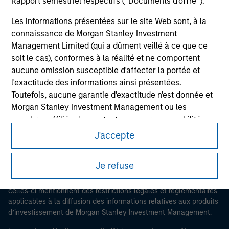
Rapport semestriel respectifs (' Documents d'offre ').
Les informations présentées sur le site Web sont, à la
connaissance de Morgan Stanley Investment
Management Limited (qui a dûment veillé à ce que ce
soit le cas), conformes à la réalité et ne comportent
Morgan Stanley
aucune omission susceptible d'affecter la portée et
l'exactitude des informations ainsi présentées.
Morgan Stanley Careers
Toutefois, aucune garantie d'exactitude n'est donnée et
Morgan Stanley Investment Management ou les
membres affiliés n'acceptent aucune responsabilité
pour toute erreur ou omission de tiers.
J'accepte
Ce document est une communication promotionnelle.
Les professionnels du secteur financier sont contraints
de respecter certaines obligations destinées à
Je refuse
Les utilisateurs sont invités à prendre connaissance des
empêcher l’utilisation de fonds d’investissement à des
conditions d’utilisation avant d’engager toute procédure, car
fins de blanchiment d’argent. Par conséquent, une
celles-ci mentionnent des restrictions légales et réglementaires
procédure d’identification des souscripteurs est
applicables à la diffusion des informations relatives aux produits
d’investissement de Morgan Stanley Investment Management.
imposée. Morgan Stanley Investment Management
Limited peut procéder à des vérifications et d’autres