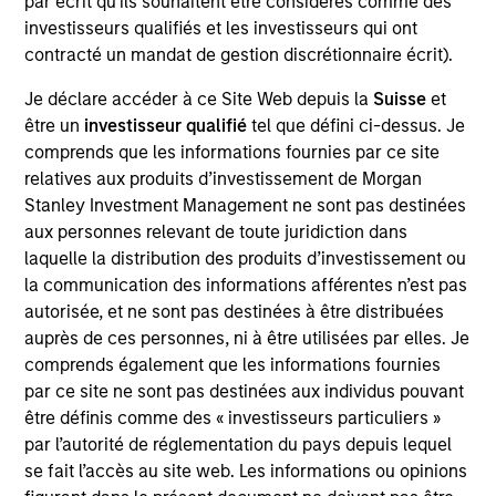
par écrit qu'ils souhaitent être considérés comme des
Freshbooks is a cloud-based accounting and
investisseurs qualifiés et les investisseurs qui ont
invoicing software platform designed for small
contracté un mandat de gestion discrétionnaire écrit).
businesses, freelancers, and self-employed
professionals to manage billing, expenses, and
Je déclare accéder à ce Site Web depuis la
Suisse
et
financial reporting easily.
être un
investisseur qualifié
tel que défini ci-dessus. Je
View Current Employment Opportunities
comprends que les informations fournies par ce site
relatives aux produits d’investissement de Morgan
View Site
Stanley Investment Management ne sont pas destinées
aux personnes relevant de toute juridiction dans
Investment Team
laquelle la distribution des produits d’investissement ou
Morgan Stanley Expansion Capital
la communication des informations afférentes n’est pas
autorisée, et ne sont pas destinées à être distribuées
auprès de ces personnes, ni à être utilisées par elles. Je
comprends également que les informations fournies
par ce site ne sont pas destinées aux individus pouvant
être définis comme des « investisseurs particuliers »
par l’autorité de réglementation du pays depuis lequel
se fait l’accès au site web. Les informations ou opinions
As of December 12, 2025. The above is provided for