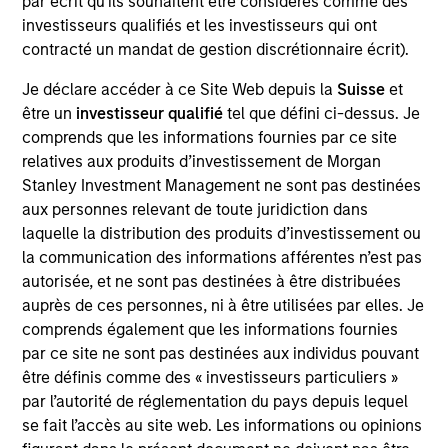
par écrit qu'ils souhaitent être considérés comme des
Realization Date
investisseurs qualifiés et les investisseurs qui ont
Jan 2004
contracté un mandat de gestion discrétionnaire écrit).
FormFactor (NASDAQ:FORM) develops wafer-level test and
Je déclare accéder à ce Site Web depuis la
Suisse
et
packaging solutions for the semiconductor industry.
être un
investisseur qualifié
tel que défini ci-dessus. Je
comprends que les informations fournies par ce site
View Site
relatives aux produits d’investissement de Morgan
Investment Team
Stanley Investment Management ne sont pas destinées
aux personnes relevant de toute juridiction dans
Morgan Stanley Expansion Capital
laquelle la distribution des produits d’investissement ou
la communication des informations afférentes n’est pas
autorisée, et ne sont pas destinées à être distribuées
auprès de ces personnes, ni à être utilisées par elles. Je
comprends également que les informations fournies
par ce site ne sont pas destinées aux individus pouvant
être définis comme des « investisseurs particuliers »
par l’autorité de réglementation du pays depuis lequel
As of July 25, 2025. The above is provided for informational
se fait l’accès au site web. Les informations ou opinions
and educational purposes only. There is no guarantee that
the investment mentioned resulted in positive performance