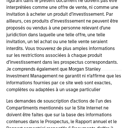
figurant dans le présent document ne doivent pas être
(for realized holdings), or will perform well in the future (for
interprétées comme une offre de vente, ni comme une
current holdings). The trademarks and service marks above
invitation à acheter un produit d’investissement. Par
are the property of their respective owners. The information
ailleurs, ces produits d’investissement ne peuvent être
on this website has not been authorized, sponsored, or
otherwise approved by such owners. By clicking on any
proposés ou vendus à une personne relevant d’une
links shown here, you agree that you are navigating to a
juridiction dans laquelle une telle offre, une telle
third party site. We are providing these hyperlinks to you
invitation, un tel achat ou une telle vente seraient
only as a convenience and the inclusion of any hyperlink is
not and does not imply any endorsement, approval,
interdits. Vous trouverez de plus amples informations
investigation, verification or monitoring by us of any
sur les restrictions associées à chaque produit
information contained in any hyperlinked site. In no event
d’investissement dans les prospectus correspondants.
shall we be responsible for the information contained on
Je comprends également que Morgan Stanley
the site or your use of such site.
Investment Management ne garantit ni n’affirme que les
informations fournies par ce site web sont exactes,
complètes ou adaptées à un usage particulier
Les demandes de souscription d'actions de l'un des
Compartiments mentionnés sur le Site Internet ne
doivent être faites que sur la base des informations
contenues dans le Prospectus, le Rapport annuel et le