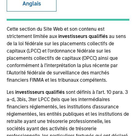
Anglais
SECTOR
Cette section du Site Web et son contenu est
Technology
strictement limitée aux
investisseurs qualifiés
au sens
de la loi fédérale sur les placements collectifs de
capitaux (LPCC) et l'ordonnance fédérale sur les
COUNTRY
placements collectifs de capitaux (OPCC) ainsi que
United States
conformément à l'interprétation la plus récente par
l'Autorité fédérale de surveillance des marchés
financiers FINMA et les tribunaux compétents.
Les
investisseurs qualifiés
sont définis à l'art. 10 para. 3
Invested on
a-d, 3bis, 3ter LPCC (tels que les intermédiaires
Feb 2023
financiers réglementés, les institutions d'assurance
Flip.AI is a differentiated observability intelligence platform
réglementées, les entités publiques et les institutions de
focused on root cause analysis which DevOps teams
retraite ayant une trésorerie professionnelle, les
leverage for cost and time savings.
sociétés ayant des activités de trésorerie
professionnelle, les particuliers fortunés qui ont déclaré