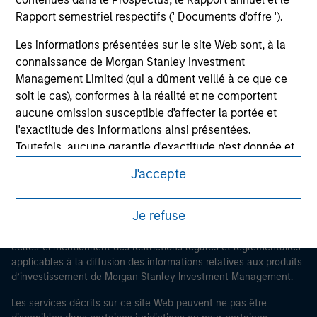
Rapport semestriel respectifs (' Documents d'offre ').
Les informations présentées sur le site Web sont, à la
connaissance de Morgan Stanley Investment
Morgan Stanley
Management Limited (qui a dûment veillé à ce que ce
soit le cas), conformes à la réalité et ne comportent
Morgan Stanley Careers
aucune omission susceptible d'affecter la portée et
l'exactitude des informations ainsi présentées.
Toutefois, aucune garantie d'exactitude n'est donnée et
Morgan Stanley Investment Management ou les
J'accepte
membres affiliés n'acceptent aucune responsabilité
Ce document est une communication promotionnelle.
pour toute erreur ou omission de tiers.
Je refuse
Les utilisateurs sont invités à prendre connaissance des
Les professionnels du secteur financier sont contraints
conditions d’utilisation avant d’engager toute procédure, car
de respecter certaines obligations destinées à
celles-ci mentionnent des restrictions légales et réglementaires
empêcher l’utilisation de fonds d’investissement à des
applicables à la diffusion des informations relatives aux produits
fins de blanchiment d’argent. Par conséquent, une
d’investissement de Morgan Stanley Investment Management.
procédure d’identification des souscripteurs est
Les services décrits sur ce site Web peuvent ne pas être
imposée. Morgan Stanley Investment Management