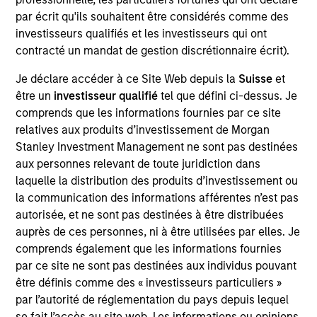
View Site
par écrit qu'ils souhaitent être considérés comme des
investisseurs qualifiés et les investisseurs qui ont
Investment Team
contracté un mandat de gestion discrétionnaire écrit).
Morgan Stanley Next Level
Je déclare accéder à ce Site Web depuis la
Suisse
et
Press Release
être un
investisseur qualifié
tel que défini ci-dessus. Je
Flip AI Launches to Bring the ‘Holy Grail of
comprends que les informations fournies par ce site
relatives aux produits d’investissement de Morgan
Observability’ to All Enterprises With $6.5
Stanley Investment Management ne sont pas destinées
Million in Seed Funding Led by Factory
aux personnes relevant de toute juridiction dans
Nov 08,2023
laquelle la distribution des produits d’investissement ou
la communication des informations afférentes n’est pas
autorisée, et ne sont pas destinées à être distribuées
auprès de ces personnes, ni à être utilisées par elles. Je
comprends également que les informations fournies
par ce site ne sont pas destinées aux individus pouvant
être définis comme des « investisseurs particuliers »
As of July 25, 2025. The above is provided for informational
par l’autorité de réglementation du pays depuis lequel
and educational purposes only. There is no guarantee that
se fait l’accès au site web. Les informations ou opinions