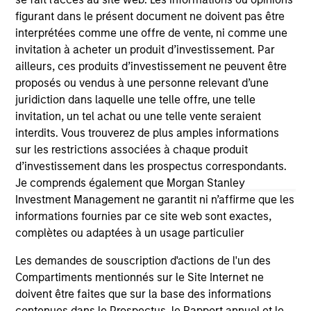
the investment mentioned resulted in positive performance
figurant dans le présent document ne doivent pas être
(for realized holdings), or will perform well in the future (for
interprétées comme une offre de vente, ni comme une
current holdings). The trademarks and service marks above
are the property of their respective owners. The information
invitation à acheter un produit d’investissement. Par
on this website has not been authorized, sponsored, or
ailleurs, ces produits d’investissement ne peuvent être
otherwise approved by such owners. By clicking on any
proposés ou vendus à une personne relevant d’une
links shown here, you agree that you are navigating to a
third party site. We are providing these hyperlinks to you
juridiction dans laquelle une telle offre, une telle
only as a convenience and the inclusion of any hyperlink is
invitation, un tel achat ou une telle vente seraient
not and does not imply any endorsement, approval,
interdits. Vous trouverez de plus amples informations
investigation, verification or monitoring by us of any
sur les restrictions associées à chaque produit
information contained in any hyperlinked site. In no event
shall we be responsible for the information contained on
d’investissement dans les prospectus correspondants.
the site or your use of such site.
Je comprends également que Morgan Stanley
Investment Management ne garantit ni n’affirme que les
informations fournies par ce site web sont exactes,
complètes ou adaptées à un usage particulier
Les demandes de souscription d'actions de l'un des
Compartiments mentionnés sur le Site Internet ne
doivent être faites que sur la base des informations
contenues dans le Prospectus, le Rapport annuel et le