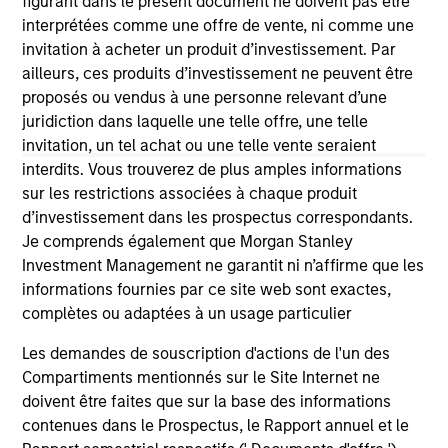
figurant dans le présent document ne doivent pas être
endorsement, approval, investigation, verification or
monitoring by us of any information contained in any
interprétées comme une offre de vente, ni comme une
hyperlinked site. In no event shall we be responsible for the
invitation à acheter un produit d’investissement. Par
information contained on the site or your use of such site
ailleurs, ces produits d’investissement ne peuvent être
proposés ou vendus à une personne relevant d’une
juridiction dans laquelle une telle offre, une telle
invitation, un tel achat ou une telle vente seraient
interdits. Vous trouverez de plus amples informations
sur les restrictions associées à chaque produit
d’investissement dans les prospectus correspondants.
Je comprends également que Morgan Stanley
Investment Management ne garantit ni n’affirme que les
informations fournies par ce site web sont exactes,
complètes ou adaptées à un usage particulier
Morgan Stanley
Les demandes de souscription d'actions de l'un des
Compartiments mentionnés sur le Site Internet ne
Morgan Stanley Careers
doivent être faites que sur la base des informations
contenues dans le Prospectus, le Rapport annuel et le