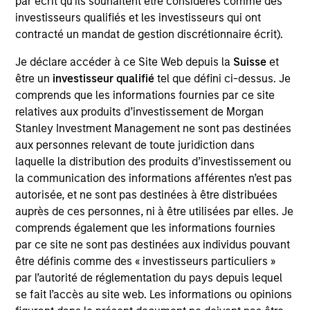
par écrit qu'ils souhaitent être considérés comme des
Portugal SGPS, S.A., which was part of the former
investisseurs qualifiés et les investisseurs qui ont
state-owned incumbent operator, Portugal Telecom.
contracté un mandat de gestion discrétionnaire écrit).
Investment Team
Morgan Stanley Infrastructure Partners
Je déclare accéder à ce Site Web depuis la
Suisse
et
être un
investisseur qualifié
tel que défini ci-dessus. Je
comprends que les informations fournies par ce site
relatives aux produits d’investissement de Morgan
Stanley Investment Management ne sont pas destinées
aux personnes relevant de toute juridiction dans
As of August 21, 2025. The above is provided for
laquelle la distribution des produits d’investissement ou
informational and educational purposes only. There is no
la communication des informations afférentes n’est pas
guarantee that the investment mentioned resulted in
autorisée, et ne sont pas destinées à être distribuées
positive performance (for realized holdings), or will perform
well in the future (for current holdings). The trademarks and
auprès de ces personnes, ni à être utilisées par elles. Je
service marks above are the property of their respective
comprends également que les informations fournies
owners. The information on this website has not been
par ce site ne sont pas destinées aux individus pouvant
authorized, sponsored, or otherwise approved by such
être définis comme des « investisseurs particuliers »
owners. By clicking on any links shown here, you agree that
you are navigating to a third party site. We are providing
par l’autorité de réglementation du pays depuis lequel
these hyperlinks to you only as a convenience and the
se fait l’accès au site web. Les informations ou opinions
inclusion of any hyperlink is not and does not imply any