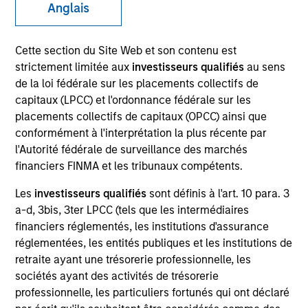
Anglais
Cette section du Site Web et son contenu est
SECTOR
strictement limitée aux
investisseurs qualifiés
au sens
Digital
de la loi fédérale sur les placements collectifs de
capitaux (LPCC) et l'ordonnance fédérale sur les
placements collectifs de capitaux (OPCC) ainsi que
COUNTRY
conformément à l'interprétation la plus récente par
Portugal
l'Autorité fédérale de surveillance des marchés
financiers FINMA et les tribunaux compétents.
Les
investisseurs qualifiés
sont définis à l'art. 10 para. 3
a-d, 3bis, 3ter LPCC (tels que les intermédiaires
Invested on
financiers réglementés, les institutions d'assurance
Apr 2020
réglementées, les entités publiques et les institutions de
FastFiber is the first and largest nationwide fiber
retraite ayant une trésorerie professionnelle, les
sociétés ayant des activités de trésorerie
wholesale operator in Portugal. FastFiber was
professionnelle, les particuliers fortunés qui ont déclaré
created as a result of the demerger from PT