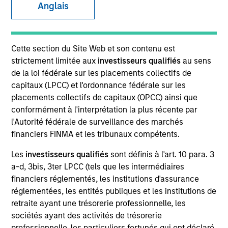
Anglais
SECTOR
Cette section du Site Web et son contenu est
Technology
strictement limitée aux
investisseurs qualifiés
au sens
de la loi fédérale sur les placements collectifs de
capitaux (LPCC) et l'ordonnance fédérale sur les
COUNTRY
placements collectifs de capitaux (OPCC) ainsi que
United States
conformément à l'interprétation la plus récente par
l'Autorité fédérale de surveillance des marchés
financiers FINMA et les tribunaux compétents.
Les
investisseurs qualifiés
sont définis à l'art. 10 para. 3
Invested on
a-d, 3bis, 3ter LPCC (tels que les intermédiaires
Oct 2016
financiers réglementés, les institutions d'assurance
réglementées, les entités publiques et les institutions de
Realization Date
retraite ayant une trésorerie professionnelle, les
Jan 2018
sociétés ayant des activités de trésorerie
professionnelle, les particuliers fortunés qui ont déclaré