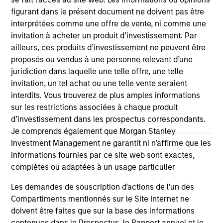
positive performance (for realized holdings), or will perform
figurant dans le présent document ne doivent pas être
well in the future (for current holdings). The trademarks and
interprétées comme une offre de vente, ni comme une
service marks above are the property of their respective
invitation à acheter un produit d’investissement. Par
owners. The information on this website has not been
authorized, sponsored, or otherwise approved by such
ailleurs, ces produits d’investissement ne peuvent être
owners. By clicking on any links shown here, you agree that
proposés ou vendus à une personne relevant d’une
you are navigating to a third party site. We are providing
juridiction dans laquelle une telle offre, une telle
these hyperlinks to you only as a convenience and the
invitation, un tel achat ou une telle vente seraient
inclusion of any hyperlink is not and does not imply any
endorsement, approval, investigation, verification or
interdits. Vous trouverez de plus amples informations
monitoring by us of any information contained in any
sur les restrictions associées à chaque produit
hyperlinked site. In no event shall we be responsible for the
d’investissement dans les prospectus correspondants.
information contained on the site or your use of such site.
Je comprends également que Morgan Stanley
Investment Management ne garantit ni n’affirme que les
informations fournies par ce site web sont exactes,
complètes ou adaptées à un usage particulier
Les demandes de souscription d'actions de l'un des
Compartiments mentionnés sur le Site Internet ne
doivent être faites que sur la base des informations
contenues dans le Prospectus, le Rapport annuel et le