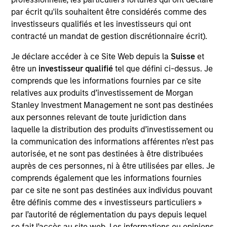
Exit Type
par écrit qu'ils souhaitent être considérés comme des
Trade Sale
investisseurs qualifiés et les investisseurs qui ont
contracté un mandat de gestion discrétionnaire écrit).
Provider of antennas and radio frequency chips to the
mobile and Wi-Fi/Set-Top Box OEM market.
Je déclare accéder à ce Site Web depuis la
Suisse
et
être un
investisseur qualifié
tel que défini ci-dessus. Je
View Site
comprends que les informations fournies par ce site
relatives aux produits d’investissement de Morgan
Investment Team
Stanley Investment Management ne sont pas destinées
Morgan Stanley Expansion Capital
aux personnes relevant de toute juridiction dans
laquelle la distribution des produits d’investissement ou
la communication des informations afférentes n’est pas
autorisée, et ne sont pas destinées à être distribuées
auprès de ces personnes, ni à être utilisées par elles. Je
comprends également que les informations fournies
par ce site ne sont pas destinées aux individus pouvant
être définis comme des « investisseurs particuliers »
As of December 12, 2025. The above is provided for
par l’autorité de réglementation du pays depuis lequel
informational and educational purposes only. There is no
guarantee that the investment mentioned resulted in
se fait l’accès au site web. Les informations ou opinions