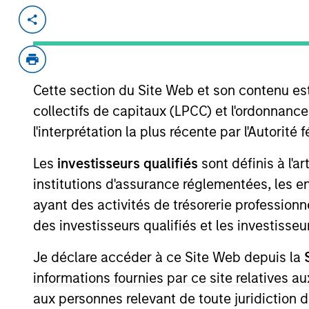
Invested on
Transacti
Jan 2000
Growt
EnerSys was a global leader in pro
services to the utility, uninterrup
Cette section du Site Web et son contenu es
defense, and materials handling mar
collectifs de capitaux (LPCC) et l'ordonnanc
l'interprétation la plus récente par l'Autori
View Site
Les
investisseurs qualifiés
sont définis à l'a
institutions d'assurance réglementées, les ent
As of July 25, 2025. The above is provided
ayant des activités de trésorerie professionne
resulted in positive performance (for realiz
des investisseurs qualifiés et les investisse
above are the property of their respective
such owners. By clicking on any links shown
only as a convenience and the inclusion of 
Je déclare accéder à ce Site Web depuis la
monitoring by us of any information contain
informations fournies par ce site relatives
or your use of such site.
aux personnes relevant de toute juridiction 