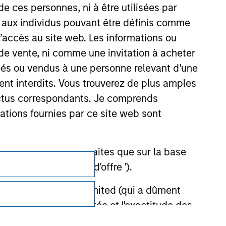
de ces personnes, ni à être utilisées par
s aux individus pouvant être définis comme
 l’accès au site web. Les informations ou
de vente, ni comme une invitation à acheter
osés ou vendus à une personne relevant d’une
aient interdits. Vous trouverez de plus amples
ectus correspondants. Je comprends
tions fournies par ce site web sont
et ne doivent être faites que sur la base
Confidentialité
ctifs (' Documents d'offre ').
Your Privacy Choices
stment Management Limited (qui a dûment
ble d'affecter la portée et l'exactitude des
Conditions d'utilisation
n Stanley Investment Management ou les