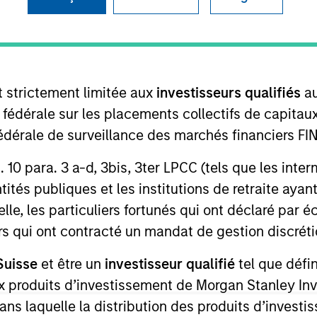
I
on Type
Realization Date
M
h Buyout
Jan 2008
viding advanced stored energy products and
ted power supply, communications, aerospace and
t strictement limitée aux
investisseurs qualifiés
au
kets.
e fédérale sur les placements collectifs de capit
té fédérale de surveillance des marchés financiers 
rt. 10 para. 3 a-d, 3bis, 3ter LPCC (tels que les int
ités publiques et les institutions de retraite ayant
 for informational and educational purposes only. There is no 
lle, les particuliers fortunés qui ont déclaré par 
ed holdings), or will perform well in the future (for current ho
urs qui ont contracté un mandat de gestion discrétio
 owners. The information on this website has not been authori
 here, you agree that you are navigating to a third party site.
any hyperlink is not and does not imply any endorsement, appro
Suisse
et être un
investisseur qualifié
tel que défi
ed in any hyperlinked site. In no event shall we be responsible
 aux produits d’investissement de Morgan Stanley
dans laquelle la distribution des produits d’inves