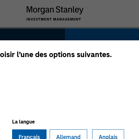
SECTOR
Energy
oisir l’une des options suivantes.
COUNTRY
United States
La langue
Français
Allemand
Anglais