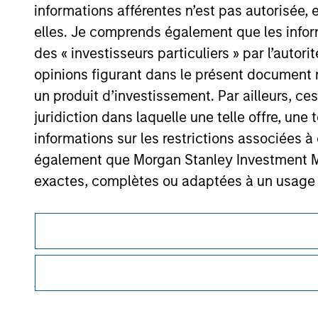
informations afférentes n’est pas autorisée, 
elles. Je comprends également que les infor
des « investisseurs particuliers » par l’autor
Morgan Stan
opinions figurant dans le présent document 
Morgan Stan
un produit d’investissement. Par ailleurs, c
juridiction dans laquelle une telle offre, une 
informations sur les restrictions associées
également que Morgan Stanley Investment Man
exactes, complètes ou adaptées à un usage p
Les demandes de souscription d'actions de l'
Ce document est une communication promotionnelle.
des informations contenues dans le Prospectus
Les utilisateurs sont invités à prendre connaissance des cond
procédure, car celles-ci mentionnent des restrictions légale
Les informations présentées sur le site We
des informations relatives aux produits d’investissement 
veillé à ce que ce soit le cas), conformes à 
Les services décrits sur ce site Web peuvent ne pas être dis
informations ainsi présentées. Toutefois, a