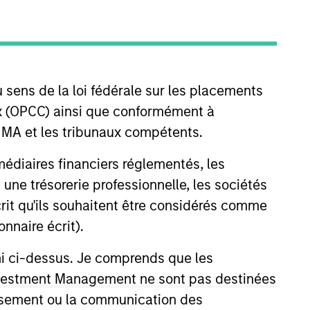
nvestment Team
organ Stanley Energy Partners
 sens de la loi fédérale sur les placements
aux (OPCC) ainsi que conformément à
FINMA et les tribunaux compétents.
ermédiaires financiers réglementés, les
 une trésorerie professionnelle, les sociétés
guarantee that the investment mentioned
écrit qu'ils souhaitent être considérés comme
ldings). The trademarks and service marks
nnaire écrit).
zed, sponsored, or otherwise approved by
 We are providing these hyperlinks to you
val, investigation, verification or
ni ci-dessus. Je comprends que les
 for the information contained on the site
 Investment Management ne sont pas destinées
tissement ou la communication des