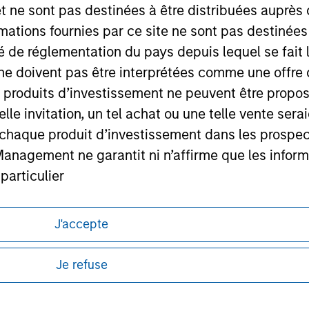
et ne sont pas destinées à être distribuées auprès 
mations fournies par ce site ne sont pas destinée
ité de réglementation du pays depuis lequel se fait
ley
ne doivent pas être interprétées comme une offre 
ley Careers
es produits d’investissement ne peuvent être prop
telle invitation, un tel achat ou une telle vente ser
 à chaque produit d’investissement dans les prosp
agement ne garantit ni n’affirme que les informa
articulier
un des Compartiments mentionnés sur le Site Intern
J'accepte
, le Rapport annuel et le Rapport semestriel respe
itions d’utilisation avant d’engager toute
s et réglementaires applicables à la diffusion
b sont, à la connaissance de Morgan Stanley Inve
Je refuse
de Morgan Stanley Investment Management.
la réalité et ne comportent aucune omission suscepti
ponibles dans certaines juridictions ou pour
ucune garantie d'exactitude n'est donnée et Morga