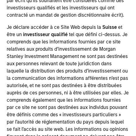
par écrit qu'ils souhaitent être considérés comme des
A leading online retailer of specialized and technical
investisseurs qualifiés et les investisseurs qui ont
products in the outdoor, optical and laboratory
contracté un mandat de gestion discrétionnaire écrit).
categories.
Je déclare accéder à ce Site Web depuis la
Suisse
et
View Site
être un
investisseur qualifié
tel que défini ci-dessus. Je
comprends que les informations fournies par ce site
Board Membership
relatives aux produits d’investissement de Morgan
Lincoln Isetta
Stanley Investment Management ne sont pas destinées
aux personnes relevant de toute juridiction dans
Investment Team
laquelle la distribution des produits d’investissement ou
Morgan Stanley Expansion Capital
la communication des informations afférentes n’est pas
autorisée, et ne sont pas destinées à être distribuées
auprès de ces personnes, ni à être utilisées par elles. Je
comprends également que les informations fournies
par ce site ne sont pas destinées aux individus pouvant
être définis comme des « investisseurs particuliers »
par l’autorité de réglementation du pays depuis lequel
se fait l’accès au site web. Les informations ou opinions
As of July 25, 2025. The above is provided for informational