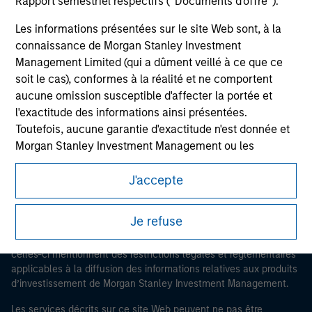
Rapport semestriel respectifs (' Documents d'offre ').
Les informations présentées sur le site Web sont, à la
connaissance de Morgan Stanley Investment
Management Limited (qui a dûment veillé à ce que ce
soit le cas), conformes à la réalité et ne comportent
Morgan Stanley
aucune omission susceptible d'affecter la portée et
Morgan Stanley Careers
l'exactitude des informations ainsi présentées.
Toutefois, aucune garantie d'exactitude n'est donnée et
Morgan Stanley Investment Management ou les
membres affiliés n'acceptent aucune responsabilité
J'accepte
pour toute erreur ou omission de tiers.
Ce document est une communication promotionnelle.
Les professionnels du secteur financier sont contraints
Je refuse
de respecter certaines obligations destinées à
Les utilisateurs sont invités à prendre connaissance des
conditions d’utilisation avant d’engager toute procédure, car
empêcher l’utilisation de fonds d’investissement à des
celles-ci mentionnent des restrictions légales et réglementaires
fins de blanchiment d’argent. Par conséquent, une
applicables à la diffusion des informations relatives aux produits
procédure d’identification des souscripteurs est
d’investissement de Morgan Stanley Investment Management.
imposée. Morgan Stanley Investment Management
Limited peut procéder à des vérifications et d’autres
Les services décrits sur ce site Web peuvent ne pas être