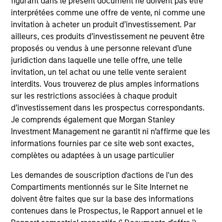
figurant dans le présent document ne doivent pas être
and educational purposes only. There is no guarantee that
interprétées comme une offre de vente, ni comme une
the investment mentioned resulted in positive performance
(for realized holdings), or will perform well in the future (for
invitation à acheter un produit d’investissement. Par
current holdings). The trademarks and service marks above
ailleurs, ces produits d’investissement ne peuvent être
are the property of their respective owners. The information
proposés ou vendus à une personne relevant d’une
on this website has not been authorized, sponsored, or
otherwise approved by such owners. By clicking on any
juridiction dans laquelle une telle offre, une telle
links shown here, you agree that you are navigating to a
invitation, un tel achat ou une telle vente seraient
third party site. We are providing these hyperlinks to you
interdits. Vous trouverez de plus amples informations
only as a convenience and the inclusion of any hyperlink is
sur les restrictions associées à chaque produit
not and does not imply any endorsement, approval,
investigation, verification or monitoring by us of any
d’investissement dans les prospectus correspondants.
information contained in any hyperlinked site. In no event
Je comprends également que Morgan Stanley
shall we be responsible for the information contained on
Investment Management ne garantit ni n’affirme que les
the site or your use of such site.
informations fournies par ce site web sont exactes,
complètes ou adaptées à un usage particulier
Les demandes de souscription d'actions de l'un des
Compartiments mentionnés sur le Site Internet ne
doivent être faites que sur la base des informations
contenues dans le Prospectus, le Rapport annuel et le