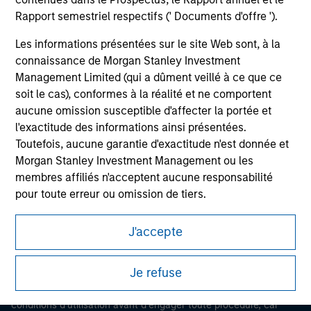
Rapport semestriel respectifs (' Documents d'offre ').
Les informations présentées sur le site Web sont, à la
connaissance de Morgan Stanley Investment
Management Limited (qui a dûment veillé à ce que ce
soit le cas), conformes à la réalité et ne comportent
aucune omission susceptible d'affecter la portée et
l'exactitude des informations ainsi présentées.
Toutefois, aucune garantie d'exactitude n'est donnée et
Morgan Stanley
Morgan Stanley Investment Management ou les
Morgan Stanley Careers
membres affiliés n'acceptent aucune responsabilité
pour toute erreur ou omission de tiers.
Les professionnels du secteur financier sont contraints
J'accepte
de respecter certaines obligations destinées à
empêcher l’utilisation de fonds d’investissement à des
Ce document est une communication promotionnelle.
Je refuse
fins de blanchiment d’argent. Par conséquent, une
procédure d’identification des souscripteurs est
Les utilisateurs sont invités à prendre connaissance des
imposée. Morgan Stanley Investment Management
conditions d’utilisation avant d’engager toute procédure, car