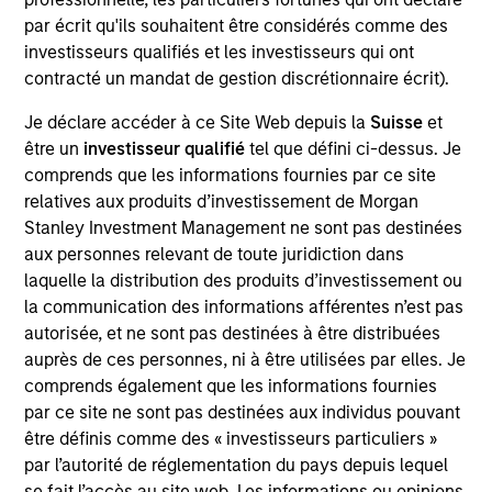
Realization Date
par écrit qu'ils souhaitent être considérés comme des
Aug 2019
investisseurs qualifiés et les investisseurs qui ont
contracté un mandat de gestion discrétionnaire écrit).
Exit Type
Je déclare accéder à ce Site Web depuis la
Suisse
et
Strategic Purchase
être un
investisseur qualifié
tel que défini ci-dessus. Je
Provides small- and medium-sized businesses integrated
comprends que les informations fournies par ce site
electronic document management solutions through on-
relatives aux produits d’investissement de Morgan
premise software and Software-as-a-Service product
Stanley Investment Management ne sont pas destinées
offerings.
aux personnes relevant de toute juridiction dans
laquelle la distribution des produits d’investissement ou
View Site
la communication des informations afférentes n’est pas
autorisée, et ne sont pas destinées à être distribuées
Investment Team
auprès de ces personnes, ni à être utilisées par elles. Je
Morgan Stanley Expansion Capital
comprends également que les informations fournies
par ce site ne sont pas destinées aux individus pouvant
être définis comme des « investisseurs particuliers »
par l’autorité de réglementation du pays depuis lequel
se fait l’accès au site web. Les informations ou opinions