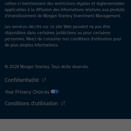
celles-ci mentionnent des restrictions légales et réglementaires
Limited peut procéder à des vérifications et d’autres
applicables à la diffusion des informations relatives aux produits
contrôles de sécurité requis, afin de remplir les
d’investissement de Morgan Stanley Investment Management.
obligations en vigueur pour les professionnels du
secteur financier destinées à lutter contre le
Les services décrits sur ce site Web peuvent ne pas être
blanchiment d’argent et la criminalité financière.
disponibles dans certaines juridictions ou pour certaines
personnes. Merci de consulter nos conditions d’utilisation pour
J’admets que ni Morgan Stanley Investment
de plus amples informations.
Management Limited ni l’une de ses filiales ne pourront
être tenus responsables de toute perte découlant
directement ou indirectement d’un accès à des
© 2026 Morgan Stanley. Tous droits réservés.
informations à la suite d’une fausse déclaration ou
d’une déclaration erronée de ma part. En validant cette
Confidentialité
déclaration, je confirme également accepter
les
Your Privacy Choices
Conditions d’utilisation
, que j’ai lues et comprises. Si la
déclaration ci-dessus est correcte, merci de cliquer sur
Conditions d'utilisation
« J’accepte » ci-dessous pour continuer. Dans le cas
contraire, merci de cliquer sur « Je refuse » pour revenir
à la page d’accueil.