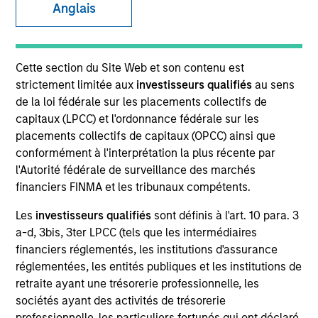
Anglais
SECTOR
Cette section du Site Web et son contenu est
Technology
strictement limitée aux
investisseurs qualifiés
au sens
de la loi fédérale sur les placements collectifs de
capitaux (LPCC) et l'ordonnance fédérale sur les
COUNTRY
placements collectifs de capitaux (OPCC) ainsi que
Germany
conformément à l'interprétation la plus récente par
l'Autorité fédérale de surveillance des marchés
financiers FINMA et les tribunaux compétents.
Les
investisseurs qualifiés
sont définis à l'art. 10 para. 3
Invested on
a-d, 3bis, 3ter LPCC (tels que les intermédiaires
Jun 2012
financiers réglementés, les institutions d'assurance
réglementées, les entités publiques et les institutions de
Transaction Type
retraite ayant une trésorerie professionnelle, les
First Institutional
sociétés ayant des activités de trésorerie
professionnelle, les particuliers fortunés qui ont déclaré