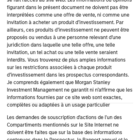
figurant dans le présent document ne doivent pas être
interprétées comme une offre de vente, ni comme une
invitation à acheter un produit d’investissement. Par
As of July 25, 2025. The above is provided for informational
ailleurs, ces produits d’investissement ne peuvent être
and educational purposes only. There is no guarantee that
proposés ou vendus à une personne relevant d’une
the investment mentioned resulted in positive performance
(for realized holdings), or will perform well in the future (for
juridiction dans laquelle une telle offre, une telle
current holdings). The trademarks and service marks above
invitation, un tel achat ou une telle vente seraient
are the property of their respective owners. The information
interdits. Vous trouverez de plus amples informations
on this website has not been authorized, sponsored, or
sur les restrictions associées à chaque produit
otherwise approved by such owners. By clicking on any
links shown here, you agree that you are navigating to a
d’investissement dans les prospectus correspondants.
third party site. We are providing these hyperlinks to you
Je comprends également que Morgan Stanley
only as a convenience and the inclusion of any hyperlink is
Investment Management ne garantit ni n’affirme que les
not and does not imply any endorsement, approval,
investigation, verification or monitoring by us of any
informations fournies par ce site web sont exactes,
information contained in any hyperlinked site. In no event
complètes ou adaptées à un usage particulier
shall we be responsible for the information contained on
the site or your use of such site.
Les demandes de souscription d'actions de l'un des
Compartiments mentionnés sur le Site Internet ne
doivent être faites que sur la base des informations
contenues dans le Prospectus, le Rapport annuel et le