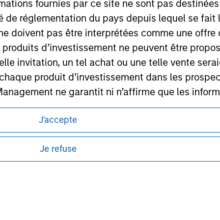
mations fournies par ce site ne sont pas destinée
ley Careers
ité de réglementation du pays depuis lequel se fait
ne doivent pas être interprétées comme une offre 
es produits d’investissement ne peuvent être prop
telle invitation, un tel achat ou une telle vente ser
 à chaque produit d’investissement dans les prosp
agement ne garantit ni n’affirme que les informa
articulier
itions d’utilisation avant d’engager toute
J'accepte
un des Compartiments mentionnés sur le Site Intern
s et réglementaires applicables à la diffusion
de Morgan Stanley Investment Management.
, le Rapport annuel et le Rapport semestriel respe
Je refuse
ponibles dans certaines juridictions ou pour
b sont, à la connaissance de Morgan Stanley Inve
lisation pour de plus amples informations.
la réalité et ne comportent aucune omission suscepti
ucune garantie d'exactitude n'est donnée et Morga
bilité pour toute erreur ou omission de tiers.