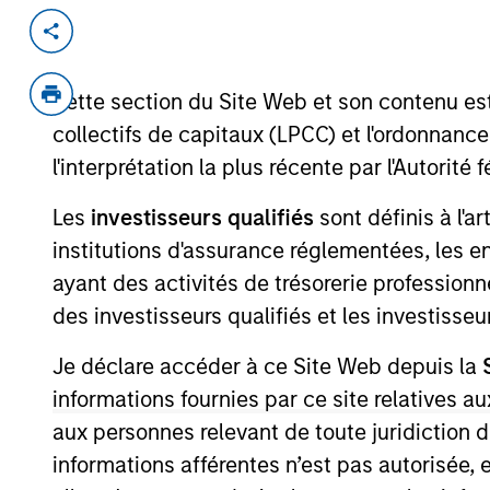
Invested on
Transacti
Oct 2001
Follo
Cette section du Site Web et son contenu es
Developer of therapeutic agents.
collectifs de capitaux (LPCC) et l'ordonnanc
l'interprétation la plus récente par l'Autori
As of July 25, 2025. The above is provided
Les
investisseurs qualifiés
sont définis à l'a
resulted in positive performance (for realiz
above are the property of their respective
institutions d'assurance réglementées, les ent
such owners. By clicking on any links shown
ayant des activités de trésorerie professionne
only as a convenience and the inclusion of 
monitoring by us of any information contain
des investisseurs qualifiés et les investisse
or your use of such site.
Je déclare accéder à ce Site Web depuis la
informations fournies par ce site relatives
aux personnes relevant de toute juridiction 
Morgan Stan
informations afférentes n’est pas autorisée, 