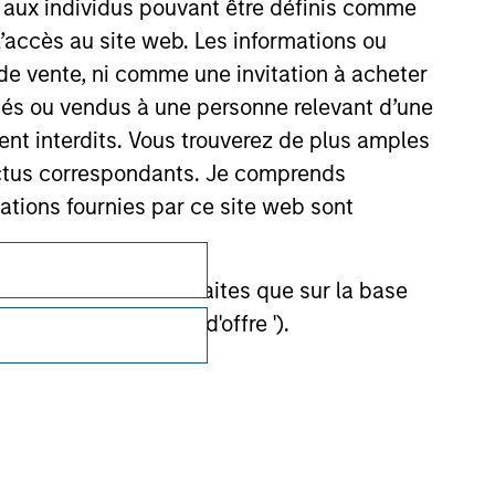
s aux individus pouvant être définis comme
 l’accès au site web. Les informations ou
de vente, ni comme une invitation à acheter
osés ou vendus à une personne relevant d’une
aient interdits. Vous trouverez de plus amples
ectus correspondants. Je comprends
tions fournies par ce site web sont
Confidentialité
Your Privacy Choices
et ne doivent être faites que sur la base
ctifs (' Documents d'offre ').
Conditions d'utilisation
stment Management Limited (qui a dûment
ble d'affecter la portée et l'exactitude des
n Stanley Investment Management ou les