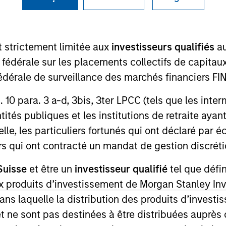
I
on Type
Realization Date
M
w-On
Jan 2012
t strictement limitée aux
investisseurs qualifiés
au
e fédérale sur les placements collectifs de capit
té fédérale de surveillance des marchés financiers 
 for informational and educational purposes only. There is no 
rt. 10 para. 3 a-d, 3bis, 3ter LPCC (tels que les int
ed holdings), or will perform well in the future (for current ho
 owners. The information on this website has not been authori
ités publiques et les institutions de retraite ayant
 here, you agree that you are navigating to a third party site.
lle, les particuliers fortunés qui ont déclaré par 
any hyperlink is not and does not imply any endorsement, appro
ed in any hyperlinked site. In no event shall we be responsible
urs qui ont contracté un mandat de gestion discrétio
Suisse
et être un
investisseur qualifié
tel que défi
 aux produits d’investissement de Morgan Stanley
dans laquelle la distribution des produits d’inves
ley
et ne sont pas destinées à être distribuées auprès 