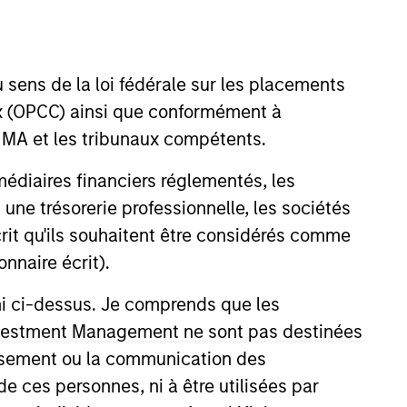
nvestment Team
organ Stanley Expansion Capital
 sens de la loi fédérale sur les placements
aux (OPCC) ainsi que conformément à
FINMA et les tribunaux compétents.
guarantee that the investment mentioned
ermédiaires financiers réglementés, les
ldings). The trademarks and service marks
zed, sponsored, or otherwise approved by
 une trésorerie professionnelle, les sociétés
 We are providing these hyperlinks to you
écrit qu'ils souhaitent être considérés comme
val, investigation, verification or
 for the information contained on the site
nnaire écrit).
ni ci-dessus. Je comprends que les
 Investment Management ne sont pas destinées
tissement ou la communication des
de ces personnes, ni à être utilisées par