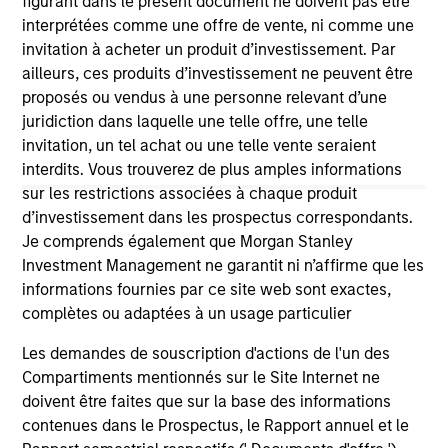
figurant dans le présent document ne doivent pas être
third party site. We are providing these hyperlinks to you
interprétées comme une offre de vente, ni comme une
only as a convenience and the inclusion of any hyperlink is
invitation à acheter un produit d’investissement. Par
not and does not imply any endorsement, approval,
investigation, verification or monitoring by us of any
ailleurs, ces produits d’investissement ne peuvent être
information contained in any hyperlinked site. In no event
proposés ou vendus à une personne relevant d’une
shall we be responsible for the information contained on
juridiction dans laquelle une telle offre, une telle
the site or your use of such site.
invitation, un tel achat ou une telle vente seraient
interdits. Vous trouverez de plus amples informations
sur les restrictions associées à chaque produit
d’investissement dans les prospectus correspondants.
Je comprends également que Morgan Stanley
Investment Management ne garantit ni n’affirme que les
informations fournies par ce site web sont exactes,
complètes ou adaptées à un usage particulier
Les demandes de souscription d'actions de l'un des
Compartiments mentionnés sur le Site Internet ne
doivent être faites que sur la base des informations
Morgan Stanley
contenues dans le Prospectus, le Rapport annuel et le