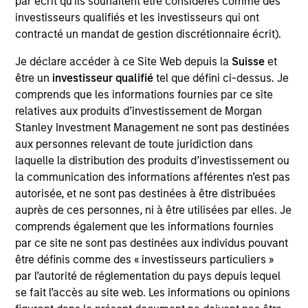
par écrit qu'ils souhaitent être considérés comme des
Realization Date
investisseurs qualifiés et les investisseurs qui ont
Jan 1997
contracté un mandat de gestion discrétionnaire écrit).
Cytyc (NASDAQ:CYTC) develops diagnostic systems for
Je déclare accéder à ce Site Web depuis la
Suisse
et
cervical cancer screening.
être un
investisseur qualifié
tel que défini ci-dessus. Je
Investment Team
comprends que les informations fournies par ce site
Morgan Stanley Expansion Capital
relatives aux produits d’investissement de Morgan
Stanley Investment Management ne sont pas destinées
aux personnes relevant de toute juridiction dans
laquelle la distribution des produits d’investissement ou
la communication des informations afférentes n’est pas
autorisée, et ne sont pas destinées à être distribuées
As of July 25, 2025. The above is provided for informational
auprès de ces personnes, ni à être utilisées par elles. Je
and educational purposes only. There is no guarantee that
the investment mentioned resulted in positive performance
comprends également que les informations fournies
(for realized holdings), or will perform well in the future (for
par ce site ne sont pas destinées aux individus pouvant
current holdings). The trademarks and service marks above
être définis comme des « investisseurs particuliers »
are the property of their respective owners. The information
par l’autorité de réglementation du pays depuis lequel
on this website has not been authorized, sponsored, or
otherwise approved by such owners. By clicking on any
se fait l’accès au site web. Les informations ou opinions
links shown here, you agree that you are navigating to a