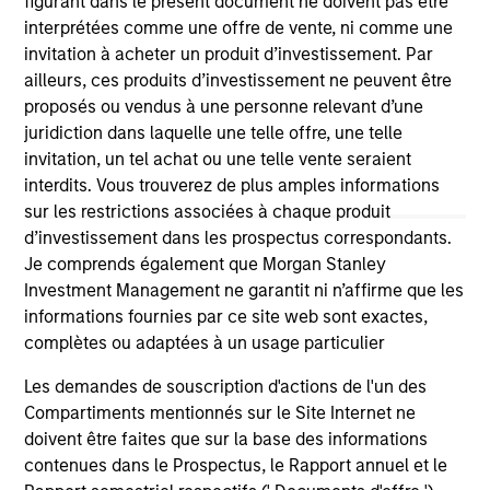
figurant dans le présent document ne doivent pas être
owners. By clicking on any links shown here, you agree that
interprétées comme une offre de vente, ni comme une
you are navigating to a third party site. We are providing
invitation à acheter un produit d’investissement. Par
these hyperlinks to you only as a convenience and the
inclusion of any hyperlink is not and does not imply any
ailleurs, ces produits d’investissement ne peuvent être
endorsement, approval, investigation, verification or
proposés ou vendus à une personne relevant d’une
monitoring by us of any information contained in any
juridiction dans laquelle une telle offre, une telle
hyperlinked site. In no event shall we be responsible for the
invitation, un tel achat ou une telle vente seraient
information contained on the site or your use of such site
interdits. Vous trouverez de plus amples informations
sur les restrictions associées à chaque produit
d’investissement dans les prospectus correspondants.
Je comprends également que Morgan Stanley
Investment Management ne garantit ni n’affirme que les
informations fournies par ce site web sont exactes,
complètes ou adaptées à un usage particulier
Les demandes de souscription d'actions de l'un des
Compartiments mentionnés sur le Site Internet ne
doivent être faites que sur la base des informations
contenues dans le Prospectus, le Rapport annuel et le
Morgan Stanley