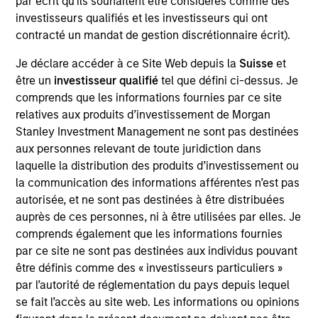
par écrit qu'ils souhaitent être considérés comme des
for the storage, assembly and manufacturing of
investisseurs qualifiés et les investisseurs qui ont
wind farm components.
contracté un mandat de gestion discrétionnaire écrit).
View Current Employment Opportunities
Je déclare accéder à ce Site Web depuis la
Suisse
et
View Site
être un
investisseur qualifié
tel que défini ci-dessus. Je
comprends que les informations fournies par ce site
Investment Team
relatives aux produits d’investissement de Morgan
Morgan Stanley Infrastructure Partners
Stanley Investment Management ne sont pas destinées
aux personnes relevant de toute juridiction dans
laquelle la distribution des produits d’investissement ou
la communication des informations afférentes n’est pas
autorisée, et ne sont pas destinées à être distribuées
auprès de ces personnes, ni à être utilisées par elles. Je
As of August 21, 2025. The above is provided for
comprends également que les informations fournies
informational and educational purposes only. There is no
guarantee that the investment mentioned resulted in
par ce site ne sont pas destinées aux individus pouvant
positive performance (for realized holdings), or will perform
être définis comme des « investisseurs particuliers »
well in the future (for current holdings). The trademarks and
par l’autorité de réglementation du pays depuis lequel
service marks above are the property of their respective
se fait l’accès au site web. Les informations ou opinions
owners. The information on this website has not been
authorized, sponsored, or otherwise approved by such