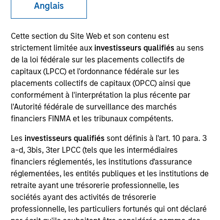
Anglais
Cette section du Site Web et son contenu est
SECTOR
strictement limitée aux
investisseurs qualifiés
au sens
Energy Transition
de la loi fédérale sur les placements collectifs de
capitaux (LPCC) et l'ordonnance fédérale sur les
placements collectifs de capitaux (OPCC) ainsi que
COUNTRY
conformément à l'interprétation la plus récente par
United States
l'Autorité fédérale de surveillance des marchés
financiers FINMA et les tribunaux compétents.
Les
investisseurs qualifiés
sont définis à l'art. 10 para. 3
a-d, 3bis, 3ter LPCC (tels que les intermédiaires
Invested on
financiers réglementés, les institutions d'assurance
Apr 2024
réglementées, les entités publiques et les institutions de
Crowley Wind focuses primarily on repurposing and
retraite ayant une trésorerie professionnelle, les
sociétés ayant des activités de trésorerie
operating existing port facilities across the United
professionnelle, les particuliers fortunés qui ont déclaré
States and leasing them to offshore wind developers