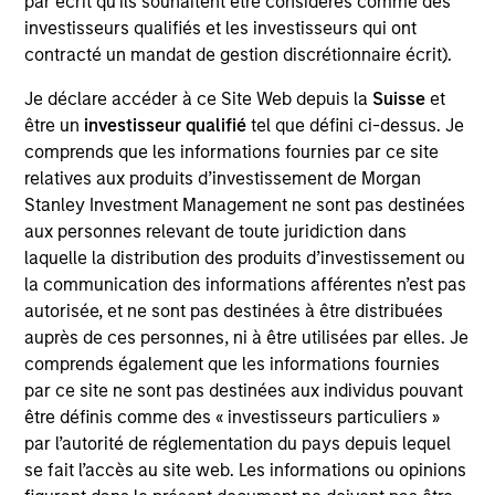
par écrit qu'ils souhaitent être considérés comme des
Realization Date
investisseurs qualifiés et les investisseurs qui ont
Jan 2010
contracté un mandat de gestion discrétionnaire écrit).
Constant Contact (NASDAQ:CTCT) develops e-mail
Je déclare accéder à ce Site Web depuis la
Suisse
et
marketing solutions.
être un
investisseur qualifié
tel que défini ci-dessus. Je
comprends que les informations fournies par ce site
View Site
relatives aux produits d’investissement de Morgan
Investment Team
Stanley Investment Management ne sont pas destinées
aux personnes relevant de toute juridiction dans
Morgan Stanley Expansion Capital
laquelle la distribution des produits d’investissement ou
la communication des informations afférentes n’est pas
autorisée, et ne sont pas destinées à être distribuées
auprès de ces personnes, ni à être utilisées par elles. Je
comprends également que les informations fournies
par ce site ne sont pas destinées aux individus pouvant
être définis comme des « investisseurs particuliers »
par l’autorité de réglementation du pays depuis lequel
As of July 25, 2025. The above is provided for informational
se fait l’accès au site web. Les informations ou opinions
and educational purposes only. There is no guarantee that
the investment mentioned resulted in positive performance