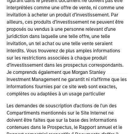
figurant dans le présent document ne doivent pas être
(for realized holdings), or will perform well in the future (for
interprétées comme une offre de vente, ni comme une
current holdings). The trademarks and service marks above
invitation à acheter un produit d’investissement. Par
are the property of their respective owners. The information
ailleurs, ces produits d’investissement ne peuvent être
on this website has not been authorized, sponsored, or
otherwise approved by such owners. By clicking on any
proposés ou vendus à une personne relevant d’une
links shown here, you agree that you are navigating to a
juridiction dans laquelle une telle offre, une telle
third party site. We are providing these hyperlinks to you
invitation, un tel achat ou une telle vente seraient
only as a convenience and the inclusion of any hyperlink is
not and does not imply any endorsement, approval,
interdits. Vous trouverez de plus amples informations
investigation, verification or monitoring by us of any
sur les restrictions associées à chaque produit
information contained in any hyperlinked site. In no event
d’investissement dans les prospectus correspondants.
shall we be responsible for the information contained on
Je comprends également que Morgan Stanley
the site or your use of such site.
Investment Management ne garantit ni n’affirme que les
informations fournies par ce site web sont exactes,
complètes ou adaptées à un usage particulier
Les demandes de souscription d'actions de l'un des
Compartiments mentionnés sur le Site Internet ne
doivent être faites que sur la base des informations
contenues dans le Prospectus, le Rapport annuel et le