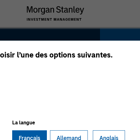
SECTOR
Services
oisir l’une des options suivantes.
eMetrix
COUNTRY
United S
La langue
Français
Allemand
Anglais