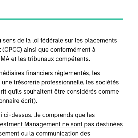
oard Membership
incoln Isetta,
Nick Nocito
nvestment Team
organ Stanley Expansion Capital
 sens de la loi fédérale sur les placements
aux (OPCC) ainsi que conformément à
FINMA et les tribunaux compétents.
ermédiaires financiers réglementés, les
 une trésorerie professionnelle, les sociétés
écrit qu'ils souhaitent être considérés comme
nnaire écrit).
ni ci-dessus. Je comprends que les
 Investment Management ne sont pas destinées
tissement ou la communication des