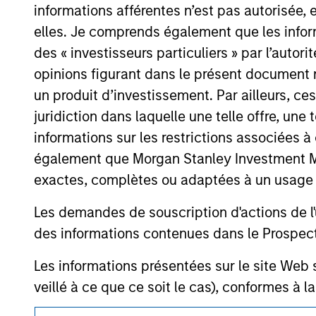
As of July 25, 2025. The above is provided
informations afférentes n’est pas autorisée, 
resulted in positive performance (for realiz
elles. Je comprends également que les infor
above are the property of their respective
such owners. By clicking on any links shown
des « investisseurs particuliers » par l’autor
only as a convenience and the inclusion of 
opinions figurant dans le présent document 
monitoring by us of any information contain
or your use of such site.
un produit d’investissement. Par ailleurs, c
juridiction dans laquelle une telle offre, une 
informations sur les restrictions associées
également que Morgan Stanley Investment Man
Morgan Stan
exactes, complètes ou adaptées à un usage p
Morgan Stan
Les demandes de souscription d'actions de l'
des informations contenues dans le Prospectus
Les informations présentées sur le site We
veillé à ce que ce soit le cas), conformes à 
informations ainsi présentées. Toutefois, a