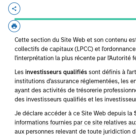
Invested on
Transacti
May 2021
First
Instit
Cette section du Site Web et son contenu es
ComplianceMetric ("CMX") is a tech s
to gain control and transparency over
collectifs de capitaux (LPCC) et l'ordonnanc
cloud-based Enterprise Quality Mana
l'interprétation la plus récente par l'Autori
and maintain Operational and Quality
Les
investisseurs qualifiés
sont définis à l'a
market with the most comprehensive, 
institutions d'assurance réglementées, les ent
and consumer brands. It’s the only en
quality and operational excellence int
ayant des activités de trésorerie professionne
View Current Employment Opportunit
des investisseurs qualifiés et les investisse
View Site
Je déclare accéder à ce Site Web depuis la
informations fournies par ce site relatives
aux personnes relevant de toute juridiction 