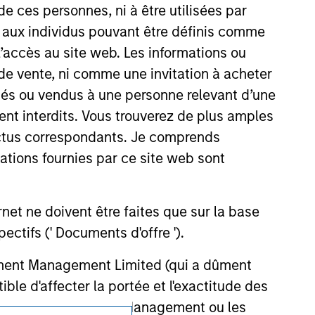
guarantee that the investment mentioned
de ces personnes, ni à être utilisées par
ldings). The trademarks and service marks
s aux individus pouvant être définis comme
zed, sponsored, or otherwise approved by
 We are providing these hyperlinks to you
 l’accès au site web. Les informations ou
val, investigation, verification or
de vente, ni comme une invitation à acheter
 for the information contained on the site
osés ou vendus à une personne relevant d’une
aient interdits. Vous trouverez de plus amples
ectus correspondants. Je comprends
tions fournies par ce site web sont
et ne doivent être faites que sur la base
ctifs (' Documents d'offre ').
stment Management Limited (qui a dûment
ble d'affecter la portée et l'exactitude des
n Stanley Investment Management ou les