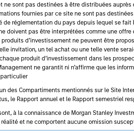
 for informational and educational purposes only. There is no 
et ne sont pas destinées à être distribuées auprès 
ed holdings), or will perform well in the future (for current ho
mations fournies par ce site ne sont pas destinée
 owners. The information on this website has not been authori
 here, you agree that you are navigating to a third party site.
ité de réglementation du pays depuis lequel se fait
any hyperlink is not and does not imply any endorsement, appro
ne doivent pas être interprétées comme une offre 
ed in any hyperlinked site. In no event shall we be responsible
es produits d’investissement ne peuvent être prop
telle invitation, un tel achat ou une telle vente ser
 à chaque produit d’investissement dans les prosp
agement ne garantit ni n’affirme que les informa
ley
articulier
ley Careers
un des Compartiments mentionnés sur le Site Intern
, le Rapport annuel et le Rapport semestriel respe
b sont, à la connaissance de Morgan Stanley Inve
la réalité et ne comportent aucune omission suscepti
ucune garantie d'exactitude n'est donnée et Morga