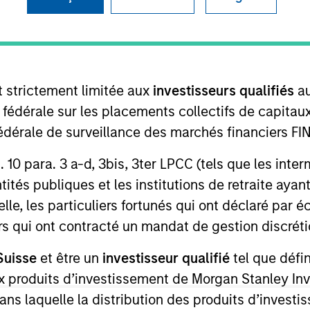
B
on Type
L
I
utional
M
t strictement limitée aux
investisseurs qualifiés
au
tartup that provides a platform to enable companies
 their supply chains. Leading brands trust CMX's
e fédérale sur les placements collectifs de capit
gement Software (EQMS) CMX1 to help them achieve
té fédérale de surveillance des marchés financiers 
 Excellence. For over a decade, CMX has led the
rt. 10 para. 3 a-d, 3bis, 3ter LPCC (tels que les int
user-friendly, cloud-based EQMS platform for food
ités publiques et les institutions de retraite ayant
terprise solution to effectively combine supply chain
o a single, fully configurable operating platform.
lle, les particuliers fortunés qui ont déclaré par 
ies
urs qui ont contracté un mandat de gestion discrétio
Suisse
et être un
investisseur qualifié
tel que défi
 aux produits d’investissement de Morgan Stanley
dans laquelle la distribution des produits d’inves